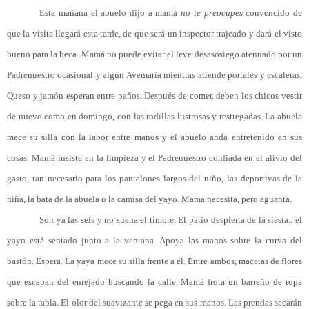
Esta mañana el abuelo dijo a mamá
no te preocupes
convencido de
que la visita llegará esta tarde, de que será un inspector trajeado y dará el visto
bueno para la beca. Mamá no puede evitar el leve desasosiego atenuado por un
Padrenuestro ocasional y algún Avemaría mientras atiende portales y escaleras.
Queso y jamón esperan entre paños. Después de comer, deben los chicos vestir
de nuevo como en domingo, con las rodillas lustrosas y restregadas. La abuela
mece su silla con la labor entre manos y el abuelo anda entretenido en sus
cosas. Mamá insiste en la limpieza y el Padrenuestro confiada en el alivio del
gasto, tan necesario para los pantalones largos del niño, las deportivas de la
niña, la bata de la abuela o la camisa del yayo. Mama necesita, pero aguanta.
Son ya las seis y no suena el timbre. El patio despierta de la siesta.. el
yayo está sentado junto a la ventana. Apoya las manos sobre la curva del
bastón. Espera. La yaya mece su silla frente a él. Entre ambos, macetas de flores
que escapan del enrejado buscando la calle. Mamá frota un barreño de ropa
sobre la tabla. El olor del suavizante se pega en sus manos. Las prendas secarán