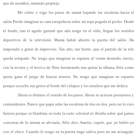
que de asombro, mirando perpleja.
Me cubro y oigo los pasos de mamá bajando las escaleras hacia el
salón Puedo imaginar su cara estupefacta sobre mi ropa pegada al pecho. Desde
el fondo, tras el agudo gutural que aún tengo en el oído, llegan los sonidos
deportivos de la televisión. Mamá habrá abierto la puerta del salón. Ha
empezado a gritar de improviso. Tan alto, tan fuerte, que el partido de la tele
queda solapado. No tengo que imaginar su espanto al verme desnudo, erecto,
con la revista y el hocico de Nero husmeando tras quitar la sábana, feliz como
quien gana el juego de buscar tesoros. No tengo que imaginar su espanto
porque escucho sus gritos al borde del colapso y los insultos que me dedica.
Ahora es distinto el sonido de los pasos. Ahora se acercan presurosos y
contundentes. Parece que papá sube las escaleras de dos en dos, pero no lo creo
furioso porque ni blasfema en toda la corte celestial ni detalla sobre qué partes
concretas de la misma se aliviaría. Sólo dice
Amalia, copón, que ya hablo yo
con el chico.
Cuando lo tengo en la puerta trago saliva pero no me acongojo.