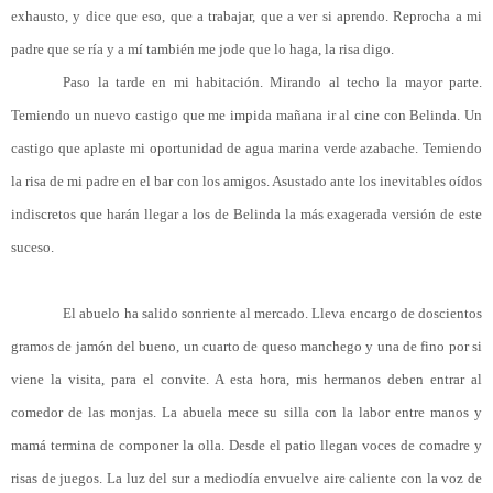
exhausto, y dice que eso, que a trabajar, que a ver si aprendo. Reprocha a mi
padre que se ría y a mí también me jode que lo haga, la risa digo.
Paso la tarde en mi habitación. Mirando al techo la mayor parte.
Temiendo un nuevo castigo que me impida mañana ir al cine con Belinda. Un
castigo que aplaste mi oportunidad de agua marina verde azabache. Temiendo
la risa de mi padre en el bar con los amigos. Asustado ante los inevitables oídos
indiscretos que harán llegar a los de Belinda la más exagerada versión de este
suceso.
El abuelo ha salido sonriente al mercado. Lleva encargo de doscientos
gramos de jamón del bueno, un cuarto de queso manchego y una de fino por si
viene la visita, para el convite. A esta hora, mis hermanos deben entrar al
comedor de las monjas. La abuela mece su silla con la labor entre manos y
mamá termina de componer la olla. Desde el patio llegan voces de comadre y
risas de juegos. La luz del sur a mediodía envuelve aire caliente con la voz de