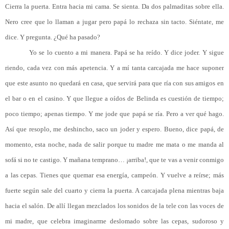
Cierra la puerta. Entra hacia mi cama. Se sienta. Da dos palmaditas sobre ella.
Nero cree que lo llaman a jugar pero papá lo rechaza sin tacto. Siéntate, me
dice. Y pregunta. ¿Qué ha pasado?
Yo se lo cuento a mi manera. Papá se ha reído. Y dice joder. Y sigue
riendo, cada vez con más apetencia. Y a mí tanta carcajada me hace suponer
que este asunto no quedará en casa, que servirá para que ría con sus amigos en
el bar o en el casino. Y que llegue a oídos de Belinda es cuestión de tiempo;
poco tiempo; apenas tiempo. Y me jode que papá se ría. Pero a ver qué hago.
Así que resoplo, me deshincho, saco un joder y espero. Bueno, dice papá, de
momento, esta noche, nada de salir porque tu madre me mata o me manda al
sofá si no te castigo. Y mañana temprano… ¡arriba!, que te vas a venir conmigo
a las cepas. Tienes que quemar esa energía, campeón. Y vuelve a reírse; más
fuerte según sale del cuarto y cierra la puerta. A carcajada plena mientras baja
hacia el salón. De allí llegan mezclados los sonidos de la tele con las voces de
mi madre, que celebra imaginarme deslomado sobre las cepas, sudoroso y