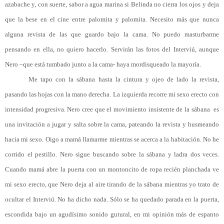
azabache y, con suerte, sabor a agua marina si Belinda no cierra los ojos y deja
que la bese en el cine entre palomita y palomita.
Necesito más que nunca
alguna revista de las que guardo bajo la cama. No puedo masturbarme
pensando en ella, no quiero hacerlo. Servirán las fotos del Interviú, aunque
Nero –que está tumbado junto a la cama- haya mordisqueado la mayoría.
Me tapo con la sábana hasta la cintura y ojeo de lado la revista,
pasando las hojas con la mano derecha. La izquierda recorre mi sexo erecto con
intensidad progresiva. Nero cree que el movimiento insistente de la sábana
es
una invitación a jugar y salta sobre la cama, pateando la revista y husmeando
hacia mi sexo. Oigo a mamá llamarme mientras se acerca a la habitación. No he
corrido el pestillo. Nero sigue buscando sobre la sábana y ladra dos veces.
Cuando mamá abre la puerta con un montoncito de ropa recién planchada ve
mi sexo erecto, que Nero deja al aire tirando de la sábana mientras yo trato de
ocultar el Interviú. No ha dicho nada. Sólo se ha quedado parada en la puerta,
escondida bajo un agudísimo sonido gutural, en mi opinión más de espanto