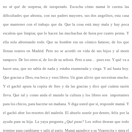
no sé qué de sorpresa, de inesperado. Escucha cómo mamá le cuenta las
dificultades que afronta, con sus padres mayores, sus dos angelitos, esta casa
que mantener con el trabajo que da. Que la cosa está muy mala y hay poca
escalera que limpiar, que lo hacen las muchachas de fuera por cuatro perras. Y
ella sola afrontando todo. Que su hombre era un cómico famoso, de los que
llenan teatros en Madrid. Pero no se acordó en vida de sus hijos y al morir
tampoco. De los otros sí, de los de su señora. Pero a una… pues eso. Y qué va a
hacer una, que no sabía de nada y estaba enamorada y ciega. Y así hasta hoy.
Que gracias a Dios, esa beca y esos libros. Un gran alivio que necesitan mucho.
Y el gachó apura la copita de fino y da las gracias y dice qué cuánta razón
lleva. Que tal y como anda el mundo la cultura y los libros son
importantes
para los chicos, para hacerse un mañana. Y diga usted que sí, responde mamá. Y
el gachó abre los resortes del maletín. El abuelo sonríe por dentro, feliz por la
ayuda para su hija. La yaya pregunta
¿Qué pasa?
Los niños desean que todo
termine para cambiarse y salir al patio. Mamá agradece a su Virgencita y mira el