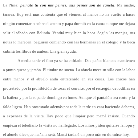
La Niña:
péinate tú con mis peines, mis peines son de canela
.
Mi madre,
tararea. Hoy está más contenta que el viernes, al menos no ha vuelto a hacer
ningún comentario sobre el asunto y papa durmió en la cama aunque me dejara
salir el sábado con Belinda. Vendrá muy bien la beca. Según las monjas, sus
notas lo merecen. Seguirán comiendo con las hermanas en el colegio y la beca
cubrirá los libros de ambos. Una gran ayuda.
A media tarde el fino ya se ha enfriado. Dos paños blancos mantienen
a punto queso y jamón. El timbre no suena. La abuela mece su silla con la labor
entre manos y el abuelo anda entretenido en sus cosas. Los chicos han
protestado por la prohibición de tocar el convite, por el restregón de rodillas en
la bañera y por la ropa de domingo en lunes. Aunque el pantalón sea corto y la
falda ligera. Han protestado además por toda la tarde en casa haciendo deberes,
a expensas de la visita. Hay poco que limpiar pero mamá insiste. Cuando
empieza el telediario la visita no ha llegado. Los niños piden quitarse la ropa y
el abuelo dice que mañana será. Mamá tardará un poco más en dormirse hoy.