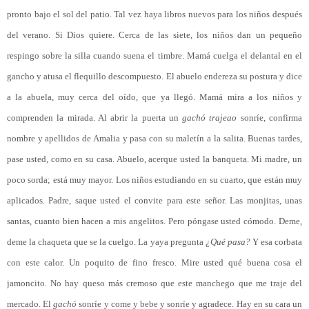
pronto bajo el sol del patio. Tal vez haya libros nuevos para los niños después
del verano. Si Dios quiere. Cerca de las siete, los niños dan un pequeño
respingo sobre la silla cuando suena el timbre. Mamá cuelga el delantal en el
gancho y atusa el flequillo descompuesto. El abuelo endereza su postura y dice
a la abuela, muy cerca del oído, que ya llegó. Mamá mira a los niños y
comprenden la mirada. Al abrir la puerta un
gachó trajeao
sonríe, confirma
nombre y apellidos de Amalia y pasa con su maletín a la salita. Buenas tardes,
pase usted, como en su casa. Abuelo, acerque usted la banqueta. Mi madre, un
poco sorda; está muy mayor. Los niños estudiando en su cuarto, que están muy
aplicados. Padre, saque usted el convite para este señor. Las monjitas, unas
santas, cuanto bien hacen a mis angelitos. Pero póngase usted cómodo. Deme,
deme la chaqueta que se la cuelgo. La yaya pregunta
¿Qué pasa?
Y esa corbata
con este calor. Un poquito de fino fresco. Mire usted qué buena cosa el
jamoncito. No hay queso más cremoso que este manchego que me traje del
mercado. El
gachó
sonríe y come y bebe y sonríe y agradece. Hay en su cara un