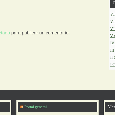
C
VI
VI
VI
ctado
para publicar un comentario.
V 
IV
II
II
I 
Met
Portal general