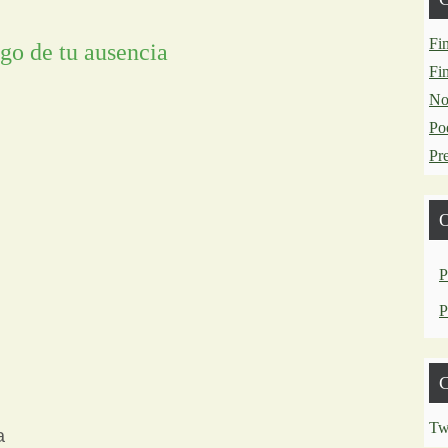
Fin
go de tu ausencia
Fin
No
Po
Pr
O
P
P
C
Tw
a