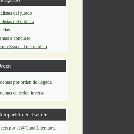
alistas del jurado
alistas del público
ticias
emas a concurso
emio Especial del público
rden
oemas por orden de llegada
oemas en orden inverso
ompartido en Twitter
eets por el @CanalLiteratura.