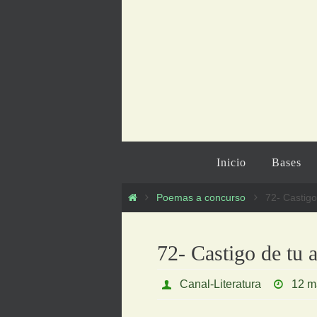
Ir
al
contenido
Ir
Inicio
Bases
al
contenido
Inicio
Poemas a concurso
72- Castigo
72- Castigo de tu 
Canal-Literatura
12 m