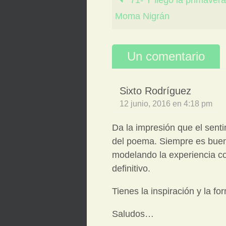
71- Y llegó la primavera
Moma Nigrán
Un comentario
Sixto Rodríguez
12 junio, 2016 en 4:18 pm
Da la impresión que el sent
del poema. Siempre es bueno 
modelando la experiencia co
definitivo.
Tienes la inspiración y la f
Saludos…