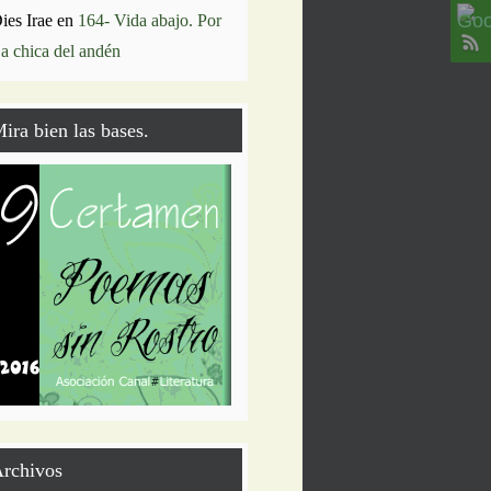
ies Irae
en
164- Vida abajo. Por
a chica del andén
ira bien las bases.
rchivos