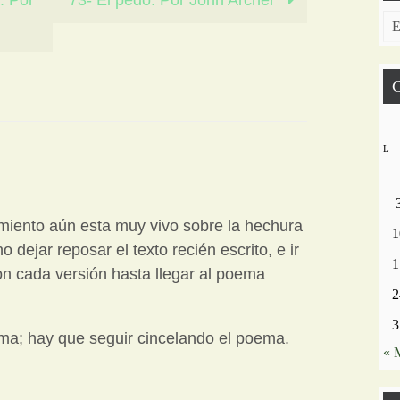
. Por
73- El pedo. Por John Archer
Ar
C
L
imiento aún esta muy vivo sobre la hechura
1
dejar reposar el texto recién escrito, e ir
1
n cada versión hasta llegar al poema
2
3
orma; hay que seguir cincelando el poema.
« 