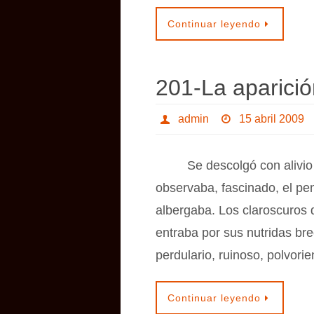
Continuar leyendo
201-La aparició
admin
15 abril 2009
Se descolgó con alivio y 
observaba, fascinado, el pe
albergaba. Los claroscuros 
entraba por sus nutridas br
perdulario, ruinoso, polvor
Continuar leyendo