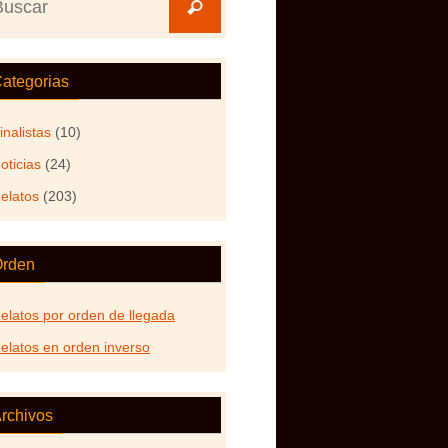
Buscar
ategorias
inalistas
(10)
oticias
(24)
elatos
(203)
rden
elatos por orden de llegada
elatos en orden inverso
rchivos