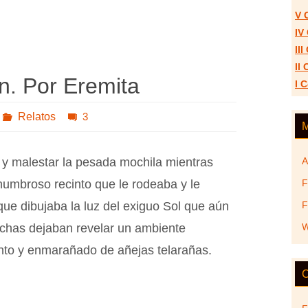
V 
IV
II
II
n. Por Eremita
I 
Relatos
3
M
malestar la pesada mochila mientras
A
numbroso recinto que le rodeaba y le
F
que dibujaba la luz del exiguo Sol que aún
F
echas dejaban revelar un ambiente
W
iento y enmarañado de añejas telarañas.
C