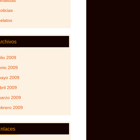
inalistas
oticias
elatos
rchivos
ulio 2009
unio 2009
ayo 2009
bril 2009
arzo 2009
ebrero 2009
nlaces