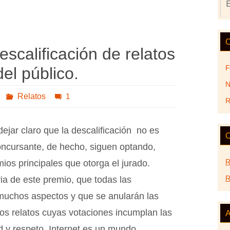
C
escalificación de relatos
F
el público.
N
Relatos
1
R
jar claro que la descalificación no es
O
 concursante, de hecho, siguen optando,
R
ios principales que otorga el jurado.
R
ia de este premio, que todas las
muchos aspectos y que se anularán las
los relatos cuyas votaciones incumplan las
A
 y respeto. Internet es un mundo