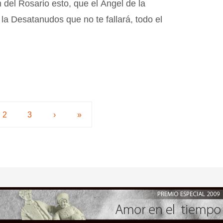
n del Rosario esto, que el Ángel de la
 la Desatanudos que no te fallará, todo el
2
3
›
»