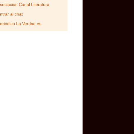
sociación Canal Literatura
ntrar al chat
eriódico La Verdad.es