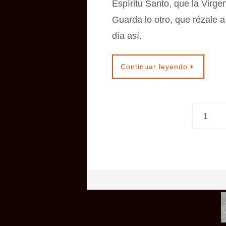
Espíritu Santo, que la Virge
Guarda lo otro, que rézale a
día así.
Continuar leyendo
1