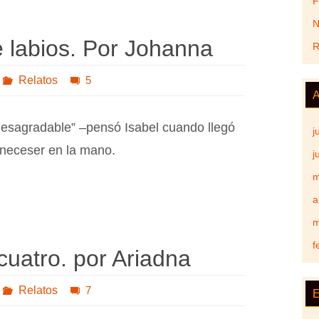
F
N
 labios. Por Johanna
R
Relatos
5
A
desagradable” –pensó Isabel cuando llegó
j
 neceser en la mano.
j
m
a
m
f
uatro. por Ariadna
Relatos
7
E