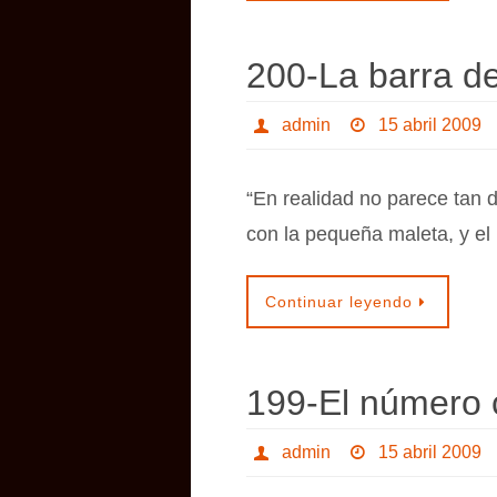
200-La barra de
admin
15 abril 2009
“En realidad no parece tan 
con la pequeña maleta, y el
Continuar leyendo
199-El número c
admin
15 abril 2009