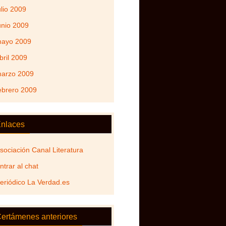
ulio 2009
unio 2009
ayo 2009
bril 2009
arzo 2009
ebrero 2009
nlaces
sociación Canal Literatura
ntrar al chat
eriódico La Verdad.es
ertámenes anteriores