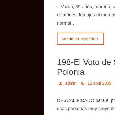
– Varón, 39 años, moreno, ra
cicatrices, tatuajes ni marca
normal…
Continuar leyendo
198-El Voto de 
Polonia
admin
15 abril 2009
DESCALIFICADO para el prem
esas personas muy creyente