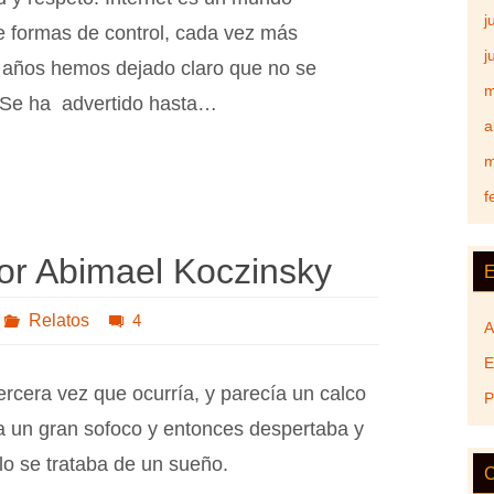
j
e formas de control, cada vez más
j
e años hemos dejado claro que no se
m
 Se ha advertido hasta…
a
m
f
or Abimael Koczinsky
E
Relatos
4
A
E
tercera vez que ocurría, y parecía un calco
P
gía un gran sofoco y entonces despertaba y
o se trataba de un sueño.
C