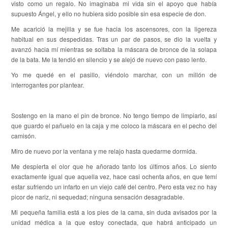
visto como un regalo. No imaginaba mi vida sin el apoyo que había
supuesto Ángel, y ello no hubiera sido posible sin esa especie de don.
Me acarició la mejilla y se fue hacia los ascensores, con la ligereza
habitual en sus despedidas. Tras un par de pasos, se dio la vuelta y
avanzó hacia mí mientras se soltaba la máscara de bronce de la solapa
de la bata. Me la tendió en silencio y se alejó de nuevo con paso lento.
Yo me quedé en el pasillo, viéndolo marchar, con un millón de
interrogantes por plantear.
Sostengo en la mano el pin de bronce. No tengo tiempo de limpiarlo, así
que guardo el pañuelo en la caja y me coloco la máscara en el pecho del
camisón.
Miro de nuevo por la ventana y me relajo hasta quedarme dormida.
Me despierta el olor que he añorado tanto los últimos años. Lo siento
exactamente igual que aquella vez, hace casi ochenta años, en que temí
estar sufriendo un infarto en un viejo café del centro. Pero esta vez no hay
picor de nariz, ni sequedad; ninguna sensación desagradable.
Mi pequeña familia está a los pies de la cama, sin duda avisados por la
unidad médica a la que estoy conectada, que habrá anticipado un