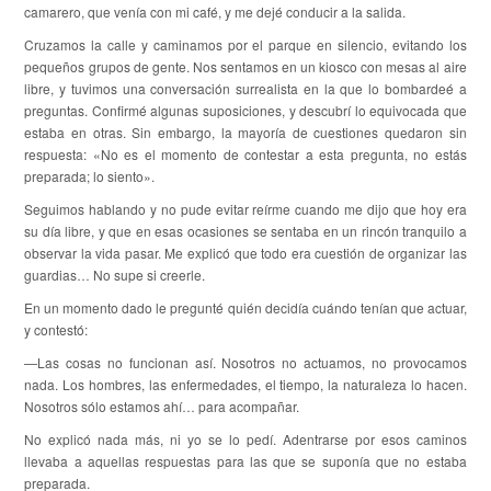
camarero, que venía con mi café, y me dejé conducir a la salida.
Cruzamos la calle y caminamos por el parque en silencio, evitando los
pequeños grupos de gente. Nos sentamos en un kiosco con mesas al aire
libre, y tuvimos una conversación surrealista en la que lo bombardeé a
preguntas. Confirmé algunas suposiciones, y descubrí lo equivocada que
estaba en otras. Sin embargo, la mayoría de cuestiones quedaron sin
respuesta: «No es el momento de contestar a esta pregunta, no estás
preparada; lo siento».
Seguimos hablando y no pude evitar reírme cuando me dijo que hoy era
su día libre, y que en esas ocasiones se sentaba en un rincón tranquilo a
observar la vida pasar. Me explicó que todo era cuestión de organizar las
guardias… No supe si creerle.
En un momento dado le pregunté quién decidía cuándo tenían que actuar,
y contestó:
—Las cosas no funcionan así. Nosotros no actuamos, no provocamos
nada. Los hombres, las enfermedades, el tiempo, la naturaleza lo hacen.
Nosotros sólo estamos ahí… para acompañar.
No explicó nada más, ni yo se lo pedí. Adentrarse por esos caminos
llevaba a aquellas respuestas para las que se suponía que no estaba
preparada.