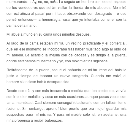
murmurando: «¡Ay, no, no, no!». La seguía un hombre con todo el aspecto
de los vendedores que solían visitar la tienda de mis abuelos. Me miró
con extrañeza al pasar por mi lado, observando con desagrado —o eso
pensé entonces— la hemorragia nasal que yo intentaba contener con la
palma de la mano.
Mi abuela murió en su cama unos minutos después.
Al lado de la cama estaban mi tía, un vecino practicante y el comercial,
que en ese momento se incorporaba tras haber musitado algo al oído de
mi abuela. Le acarició la mejilla con delicadeza y se dirigió a la puerta,
donde estábamos mi hermano y yo, con movimientos sigilosos.
Retirándome de la puerta, saqué el pañuelo de mi tía Irene del bolsillo
justo a tiempo de taponar un nuevo sangrado. Cuando me volví, el
hombre silencioso había desaparecido.
Desde ese día, y con más frecuencia a medida que iba creciendo, volví a
sentir el olor metálico y seco en más ocasiones, aunque pocas veces con
tanta intensidad. Casi siempre conseguí relacionarlo con un fallecimiento
reciente. Sin embargo, aprendí bien pronto que era mejor guardar mis
sospechas para mí misma. Y para mi madre sólo fui, en adelante, una
niña propensa a recibir balonazos.