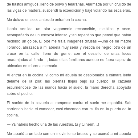
de trastos antiguos, lleno de polvo y telarañas. Alarmada por un crujido de
las vigas de madera, suspendí la expedición y bajé volando las escaleras.
Me detuve en seco antes de entrar en la cocina.
Había sentido un olor vagamente reconocible, metálico y seco,
acompañado de un escozor intenso y tan repentino que pensé que había
recibido un golpe. El olor me traía imágenes difusas —una de mi madre
llorando, abrazada a mi abuela muy seria y vestida de negro; otra de un
cruce en la calle, lleno de gente, con el destello de unas luces
anaranjadas al fondo—, todas ellas familiares aunque no fuera capaz de
ubicarlas en mi corta memoria.
Al entrar en la cocina, vi como mi abuela se desplomaba a cámara lenta
delante de la pila: las piernas flojas bajo su cuerpo, la cazuela
escurriéndose de las manos hacia el suelo, la mano derecha apoyada
sobre el pecho.
El sonido de la cazuela al romperse contra el suelo me espabiló. Salí
corriendo hacia el comedor, casi chocando con mi tía en la puerta de la
cocina.
—¡Ya habéis hecho una de las vuestras, tú y tu herm…!
Me apartó a un lado con un movimiento brusco y se acercó a mi abuela