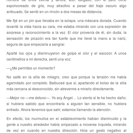
espolvoreado de gris, muy atractivo a pesar del traje oscuro algo
anticuado. Se sentó en un rincón a dos mesas de distancia.
Me fijé en un pin que llevaba en la solapa: una máscara dorada. Cuando
levanté la vista hacia su cara, me estaba mirando con una expresión de
sorpresa y reconocimiento a la vez. El olor provenía de él, sin duda; la
sensación de picazón era tan fuerte que me llevé la mano a la nariz,
segura de que empezaría a sangrar.
Aparté los ojos y disminuyeron de golpe el olor y el escozor. A unos
centímetros a mi derecha, sentí una voz:
—¿Me permites un momento?
No salté en la silla de milagro, creo que porque la tensión me había
agarrotado por completo. Balbuceé que sí, apartando el bolso de la silla
más cercana al desconocido, sin atreverme a mirarlo directamente.
—Mejor no —me detuvo—. Yo soy Ángel… Lo siento si te he hecho daño;
si hubiera sabido que encontraría a alguien tan sensible, no hubiera
entrado. Ahora tenemos que salir; estamos llamando la atención.
En efecto, los murmullos en el establecimiento habían disminuido y la
gente a nuestro alrededor había empezado a moverse inquieta, mirando
de vez en cuando en nuestra dirección. Hice un gesto negativo al