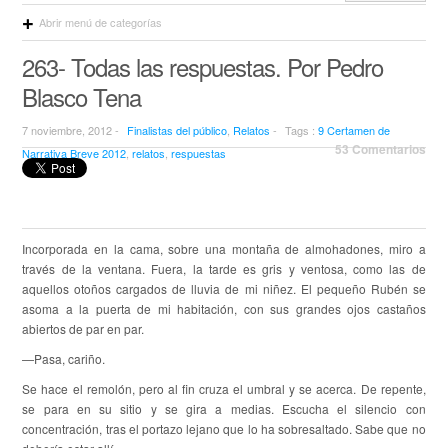
Abrir menú de categorías
263- Todas las respuestas. Por Pedro
Blasco Tena
7 noviembre, 2012 -
Finalistas del público
,
Relatos
-
Tags :
9 Certamen de
53 Comentarios
Narrativa Breve 2012
,
relatos
,
respuestas
Incorporada en la cama, sobre una montaña de almohadones, miro a
través de la ventana. Fuera, la tarde es gris y ventosa, como las de
aquellos otoños cargados de lluvia de mi niñez. El pequeño Rubén se
asoma a la puerta de mi habitación, con sus grandes ojos castaños
abiertos de par en par.
—Pasa, cariño.
Se hace el remolón, pero al fin cruza el umbral y se acerca. De repente,
se para en su sitio y se gira a medias. Escucha el silencio con
concentración, tras el portazo lejano que lo ha sobresaltado. Sabe que no