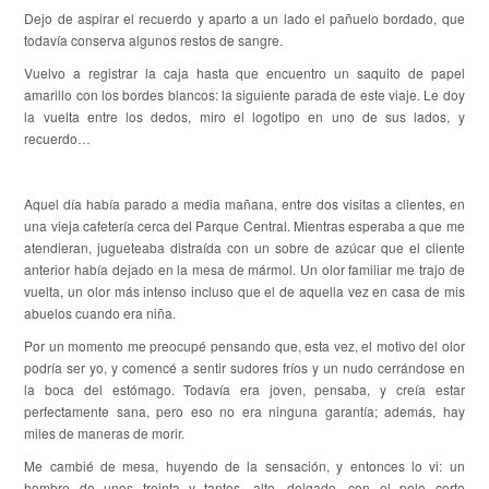
Dejo de aspirar el recuerdo y aparto a un lado el pañuelo bordado, que
todavía conserva algunos restos de sangre.
Vuelvo a registrar la caja hasta que encuentro un saquito de papel
amarillo con los bordes blancos: la siguiente parada de este viaje. Le doy
la vuelta entre los dedos, miro el logotipo en uno de sus lados, y
recuerdo…
Aquel día había parado a media mañana, entre dos visitas a clientes, en
una vieja cafetería cerca del Parque Central. Mientras esperaba a que me
atendieran, jugueteaba distraída con un sobre de azúcar que el cliente
anterior había dejado en la mesa de mármol. Un olor familiar me trajo de
vuelta, un olor más intenso incluso que el de aquella vez en casa de mis
abuelos cuando era niña.
Por un momento me preocupé pensando que, esta vez, el motivo del olor
podría ser yo, y comencé a sentir sudores fríos y un nudo cerrándose en
la boca del estómago. Todavía era joven, pensaba, y creía estar
perfectamente sana, pero eso no era ninguna garantía; además, hay
miles de maneras de morir.
Me cambié de mesa, huyendo de la sensación, y entonces lo vi: un
hombre de unos treinta y tantos, alto, delgado, con el pelo corto