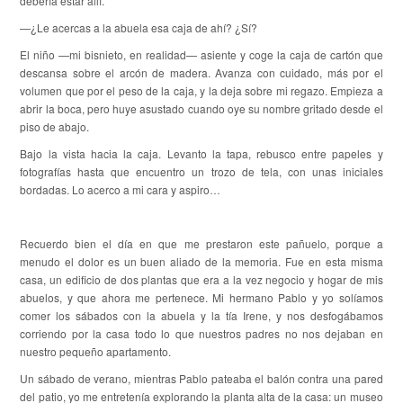
debería estar allí.
—¿Le acercas a la abuela esa caja de ahí? ¿Sí?
El niño —mi bisnieto, en realidad— asiente y coge la caja de cartón que
descansa sobre el arcón de madera. Avanza con cuidado, más por el
volumen que por el peso de la caja, y la deja sobre mi regazo. Empieza a
abrir la boca, pero huye asustado cuando oye su nombre gritado desde el
piso de abajo.
Bajo la vista hacia la caja. Levanto la tapa, rebusco entre papeles y
fotografías hasta que encuentro un trozo de tela, con unas iniciales
bordadas. Lo acerco a mi cara y aspiro…
Recuerdo bien el día en que me prestaron este pañuelo, porque a
menudo el dolor es un buen aliado de la memoria. Fue en esta misma
casa, un edificio de dos plantas que era a la vez negocio y hogar de mis
abuelos, y que ahora me pertenece. Mi hermano Pablo y yo solíamos
comer los sábados con la abuela y la tía Irene, y nos desfogábamos
corriendo por la casa todo lo que nuestros padres no nos dejaban en
nuestro pequeño apartamento.
Un sábado de verano, mientras Pablo pateaba el balón contra una pared
del patio, yo me entretenía explorando la planta alta de la casa: un museo