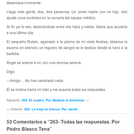
desenlace inminente.
Llega más gente, dos, tres personas. Un joven habla con mi hija, otro
ajusta unos controles en la consola del equipo médico.
Al fin ya lo veo, deslizándose entre mis hijos y nietos. Sabía que acudiría
a una última cita.
El pequeño Rubén, agarrado a la pierna de mi nieta Andrea, observa la
escena en silencio; un reguero de sangre se le desliza desde la nariz a la
barbilla.
Ángel se acerca a mí, con una sonrisa serena.
Digo:
—Amigo… No has cambiado nada.
Él se inclina hacia mi oído y me susurra todas las respuestas.
Siguiente:
>>
264- El cuadro. Por Akakios el ateniense
<< Anterior:
262- La hoja en blanco. Por Jacob
53 Comentarios a “263- Todas las respuestas. Por
Pedro Blasco Tena”