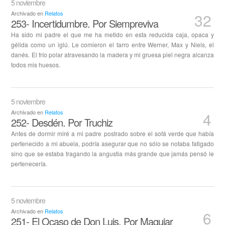
5 noviembre
Archivado en
Relatos
32
253- Incertidumbre. Por Siempreviva
Ha sido mi padre el que me ha metido en esta reducida caja, opaca y
gélida como un iglú. Le comieron el tarro entre Werner, Max y Niels, el
danés. El frío polar atravesando la madera y mi gruesa piel negra alcanza
todos mis huesos.
5 noviembre
Archivado en
Relatos
4
252- Desdén. Por Truchiz
Antes de dormir miré a mi padre postrado sobre el sofá verde que había
pertenecido a mi abuela, podría asegurar que no sólo se notaba fatigado
sino que se estaba tragando la angustia más grande que jamás pensó le
pertenecería.
5 noviembre
Archivado en
Relatos
6
251- El Ocaso de Don Luis. Por Maguiar