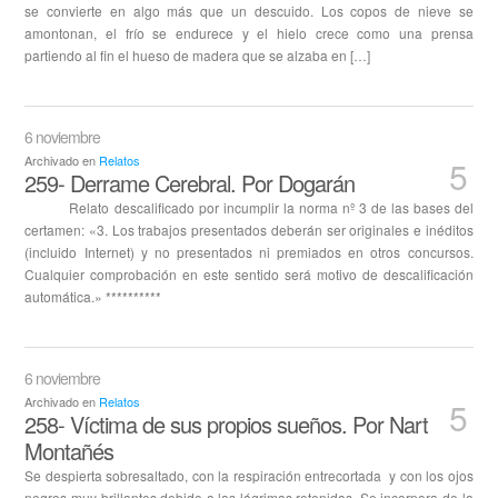
se convierte en algo más que un descuido. Los copos de nieve se
amontonan, el frío se endurece y el hielo crece como una prensa
partiendo al fin el hueso de madera que se alzaba en […]
6 noviembre
Archivado en
Relatos
5
259- Derrame Cerebral. Por Dogarán
Relato descalificado por incumplir la norma nº 3 de las bases del
certamen: «3. Los trabajos presentados deberán ser originales e inéditos
(incluido Internet) y no presentados ni premiados en otros concursos.
Cualquier comprobación en este sentido será motivo de descalificación
automática.» **********
6 noviembre
Archivado en
Relatos
5
258- Víctima de sus propios sueños. Por Nart
Montañés
Se despierta sobresaltado, con la respiración entrecortada y con los ojos
negros muy brillantes debido a las lágrimas retenidas. Se incorpora de la