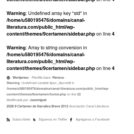
Warning
: Undefined array key "std" in
/home/u580195476/domains/canal-
literatura.com/public_html/wp-
content/themes/9certamen/sidebar.php
on line
4
Warning
: Array to string conversion in
/home/u580195476/domains/canal-
literatura.com/public_html/wp-
content/themes/9certamen/sidebar.php
on line
4
Wordpress
- Plantilla base:
Renova
-
: Undefined variable $pov_discredit in
Warning
/home/u580195476/domains/canal-literatura.com/public_html/wp-
on line
content/themes/9certamen/footer.php
22
Modificada por:
Josemiguel
2026 9 Certamen de Narrativa Breve 2012
Asociación Canal Literatura
Subscríbete
Síguenos en Twitter
Agréganos a Facebook