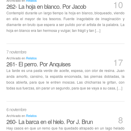
Archivado en
Relatos
10
262- La hoja en blanco. Por Jacob
Contempló durante un largo tiempo la hoja en blanco, bloqueado, viendo
en ella el mayor de los tesoros. Fuente inagotable de imaginación y
diamante en bruto que espera a ser pulido por el artista de la palabra. La
hoja en blanco era tan hermosa y vulgar, tan frágil y tan […]
7 noviembre
Archivado en
Relatos
17
261- El perro. Por Anquises
La tarde es una pasta verde de aceite, espesa, con olor de resina. Juan
anda amorfo, cansino, la espalda encorvada, las piernas dobladas, la
boca abierta, para que le entren moscas. Las chicharras le gritan, con
todas sus fuerzas, sin parar un segundo, para que se vaya a su casa, […]
6 noviembre
Archivado en
Relatos
8
260- La barca en el hielo. Por J. Brun
Hay casos en que un remo que ha quedado atrapado en un lago helado