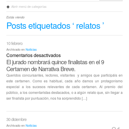
Abrir menú de categorías
Estás viendo
Posts etiquetados ‘ relatos ’
10 febrero
Archivado en
Noticias
en
Comentarios desactivados
El jurado nombrará quince finalistas en el 9
El
Certamen de Narrativa Breve.
jurado
nombrará
Queridos concursantes, lectores, visitantes y amigos que participáis en
quince
este certamen. Como es habitual, cada año damos un protagonismo
especial a los sucesos relevantes de cada certamen. Al premio del
finalistas
público, a los comentaristas destacados, o a algún relato que, sin llegar a
en
ser finalista por puntuación, nos ha sorprendido […]
el
9
Certamen
30 diciembre
de
Archivado en
Noticias
Narrativa