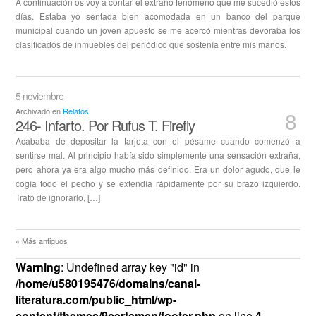
A continuación os voy a contar el extraño fenómeno que me sucedió estos
días. Estaba yo sentada bien acomodada en un banco del parque
municipal cuando un joven apuesto se me acercó mientras devoraba los
clasificados de inmuebles del periódico que sostenía entre mis manos.
5 noviembre
Archivado en
Relatos
8
246- Infarto. Por Rufus T. Firefly
Acababa de depositar la tarjeta con el pésame cuando comenzó a
sentirse mal. Al principio había sido simplemente una sensación extraña,
pero ahora ya era algo mucho más definido. Era un dolor agudo, que le
cogía todo el pecho y se extendía rápidamente por su brazo izquierdo.
Trató de ignorarlo, […]
« Más antiguos
Warning
: Undefined array key "id" in
/home/u580195476/domains/canal-
literatura.com/public_html/wp-
content/themes/9certamen/footer.php
on line
4