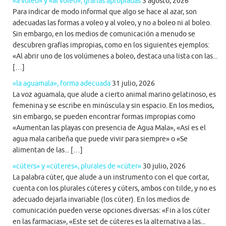
«a voleo» y «al voleo», grafías apropiadas
3 agosto, 2026
Para indicar de modo informal que algo se hace al azar, son
adecuadas las formas a voleo y al voleo, y no a boleo ni al boleo.
Sin embargo, en los medios de comunicación a menudo se
descubren grafías impropias, como en los siguientes ejemplos:
«Al abrir uno de los volúmenes a boleo, destaca una lista con las...
[…]
«la aguamala», forma adecuada
31 julio, 2026
La voz aguamala, que alude a cierto animal marino gelatinoso, es
femenina y se escribe en minúscula y sin espacio. En los medios,
sin embargo, se pueden encontrar formas impropias como
«Aumentan las playas con presencia de Agua Mala», «Así es el
agua mala caribeña que puede vivir para siempre» o «Se
alimentan de las... […]
«cúters» y «cúteres», plurales de «cúter»
30 julio, 2026
La palabra cúter, que alude a un instrumento con el que cortar,
cuenta con los plurales cúteres y cúters, ambos con tilde, y no es
adecuado dejarla invariable (los cúter). En los medios de
comunicación pueden verse opciones diversas: «Fin a los cúter
en las farmacias», «Este set de cúteres es la alternativa a las...