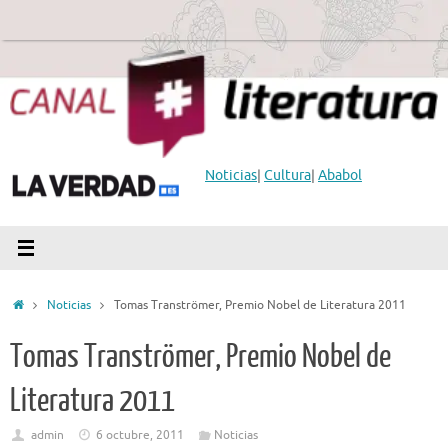
Saltar
al
contenido
Noticias
|
Cultura
|
Ababol
Inicio
Noticias
Tomas Tranströmer, Premio Nobel de Literatura 2011‎
Tomas Tranströmer, Premio Nobel de
Literatura 2011‎
admin
6 octubre, 2011
Noticias