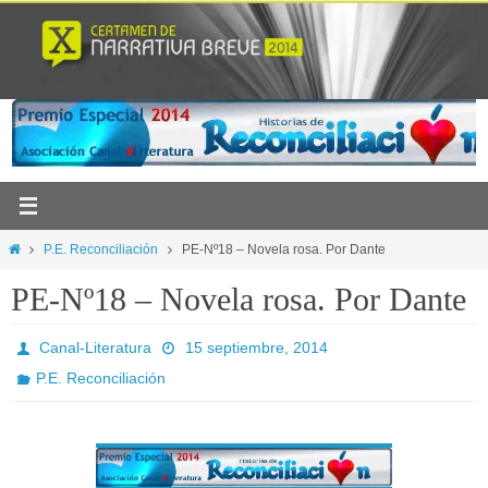
Ir
al
contenido
Inicio
P.E. Reconciliación
PE-Nº18 – Novela rosa. Por Dante
PE-Nº18 – Novela rosa. Por Dante
Canal-Literatura
15 septiembre, 2014
P.E. Reconciliación