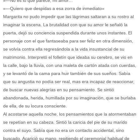
»—No es lo que parece, mi amor…
»—Quiero que despidas a esa zorra de inmediato»
Margarita no pudo impedir que las lágrimas saltaran a su rostro al
imaginar la escena. La brutalidad con que su amor le señaló la
puerta, dejó su conciencia suspendida durante unos instantes. El
personaje con el que fantaseaba para ser feliz en otra dimensión,
se volvía contra ella regresándola a la vida insustancial de su
matrimonio. Interpretó el folletín que ideaba su cerebro, se vio en
la calle, bajo la lluvia, con una maleta de cartón atada con cuerdas,
y se levantó de la cama para huir también de sus sueños. Sabía
que su angustia no podía ser real, mas era incapaz de reaccionar,
de buscar nuevas alegrías en su pensamiento. Se sintió
abandonada, herida, humillada por su imaginación, que se burlaba
de ella, de su locura consciente.
Al acostarse aquella noche, los pensamientos que la atormentaban
se repetían en su cabeza. Sintió la caricia del pie de su marido
contra el suyo. Sabía que no era un contacto accidental, sino
buscado. Acarició su mano, repitiendo el ceremonial habitual de