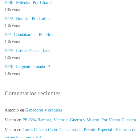
Nº40- Milenka. Por Chacal
3.2k vistas
Nº72- Nudista. Por Lolita
3.1k vistas
Nº7- Chudakarana. Por Bro...
3.1k vistas
Nº75- Los sueños del fare...
2.9k vistas
Nº70- La gente pintada. P...
2.8k vistas
Comentarios recientes
Antonio
en
Ganadores y crónicas
Viento
en
PE-Nº4-Hambre, Victoria, Guerra y Muerte. Por Viento Guevara
Viento
en
Laura Cabedo Cabo. Ganadora del Premio Especial «Historias de
reconciliación» 2014