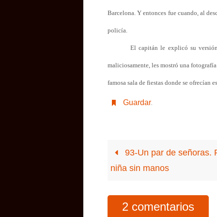
Barcelona. Y entonces fue cuando, al descu
policía.
El capitán le explicó su versió
maliciosamente, les mostró una fotografía
famosa sala de fiestas donde se ofrecían 
Guardar
.
93-Un par de señoras. 
niña sin manos
2 comentarios