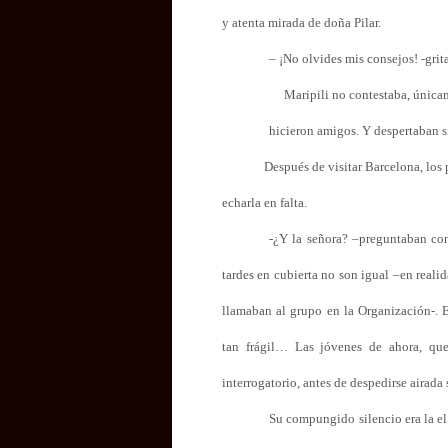
y atenta mirada de doña Pilar.
– ¡No olvides mis consejos! -grit
Maripili no contestaba, únicam
hicieron amigos. Y despertaban si
Después de visitar Barcelona, los
echarla en falta.
-¿Y la señora? –preguntaban con
tardes en cubierta no son igual –en real
llamaban al grupo en la Organización-. E
tan frágil… Las jóvenes de ahora, que
interrogatorio, antes de despedirse airada 
Su compungido silencio era la el