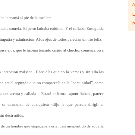
A
E
aba la mamá al pie de la escalera.
P
ente sonreía. El perro ladraba eufórico. Y él callaba. Enseguida
mpatía y admiración. A los ojos de todos parecían un trío feliz.
 pasajeros, que le habían tomado cariño al chucho, comenzaron a
 intención malsana-. Hace días que no la vemos y sin ella las
idad era el segundo que no comparecía en la “comunidad”, como
s tan atenta y callada… Estará enferma –apuntillaban-, parece
 se enamoran de cualquiera –dijo la que parecía dirigir el
sin decir adiós.
 de un hombre que empezaba a estar casi arrepentido de aquella