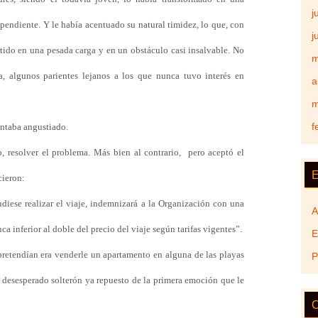
j
pendiente. Y le había acentuado su natural timidez, lo que, con
j
ertido en una pesada carga y en un obstáculo casi insalvable. No
m
a, algunos parientes lejanos a los que nunca tuvo interés en
a
m
f
untaba angustiado.
o, resolver el problema. Más bien al contrario,
pero aceptó el
E
cieron:
udiese realizar el viaje, indemnizará a la Organización con una
A
a inferior al doble del precio del viaje según tarifas vigentes”.
E
retendían era venderle un apartamento en alguna de las playas
P
l desesperado solterón ya repuesto de la primera emoción que le
C