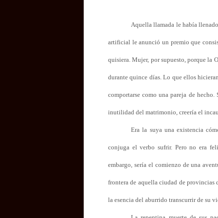
Aquella llamada le había llenado
artificial le anunció un premio que cons
quisiera.
Mujer, por supuesto, porque la O
durante quince días. Lo que ellos hiciera
comportarse como una pareja de hecho. 
inutilidad del matrimonio, creería el inca
Era la suya una existencia cóm
conjuga el verbo sufrir. Pero no era fel
embargo, sería el comienzo de una aventu
frontera de aquella ciudad de provincias
la esencia del aburrido transcurrir de su vi
La repentina muerte de sus pad