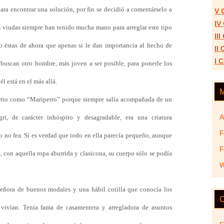
ra encontrar una solución, por fin se decidió a comentárselo a
V 
IV
 viudas siempre han tenido mucha mano para arreglar este tipo
II
no éstas de ahora que apenas si le dan importancia al hecho de
II
I 
 buscan otro hombre, más joven a ser posible, para ponerle los
l está en el más allá.
M
arrio como “Mariperro” porque siempre salía acompañada de un
A
rí, de carácter inhóspito y desagradable, era una criatura
F
o no fea. Sí es verdad que todo en ella parecía pequeño, aunque
F
 con aquella ropa aburrida y clasicona, su cuerpo sólo se podía
W
señora de buenos modales y una hábil cotilla que conocía los
C
vivían. Tenía fama de casamentera y arregladora de asuntos