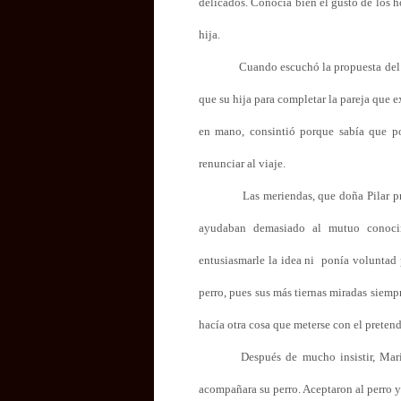
delicados. Conocía bien el gusto de los h
hija.
Cuando escuchó la propuesta del 
que su hija para completar la pareja que e
en mano, consintió porque sabía que po
renunciar al viaje.
Las meriendas, que doña Pilar pr
ayudaban demasiado al mutuo conoci
entusiasmarle la idea ni
ponía voluntad p
perro, pues sus más tiernas miradas siempr
hacía otra cosa que meterse con el preten
Después de mucho insistir, Mari
acompañara su perro. Aceptaron al perro y 