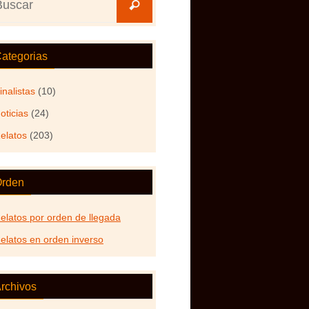
Buscar
ategorias
inalistas
(10)
oticias
(24)
elatos
(203)
rden
elatos por orden de llegada
elatos en orden inverso
rchivos