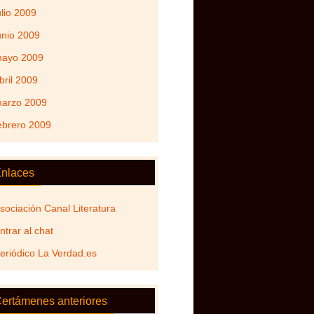
ulio 2009
unio 2009
ayo 2009
bril 2009
arzo 2009
ebrero 2009
nlaces
sociación Canal Literatura
ntrar al chat
eriódico La Verdad.es
ertámenes anteriores