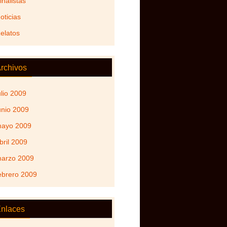
inalistas
oticias
elatos
rchivos
ulio 2009
unio 2009
ayo 2009
bril 2009
arzo 2009
ebrero 2009
nlaces