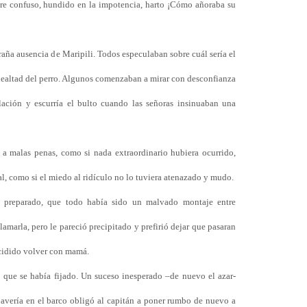
bre confuso, hundido en la impotencia, harto ¡Cómo añoraba su
ña ausencia de Maripili. Todos especulaban sobre cuál sería el
lealtad del perro. Algunos comenzaban a mirar con desconfianza
lación y escurría el bulto cuando las señoras insinuaban una
o a malas penas, como si nada extraordinario hubiera ocurrido,
al, como si el miedo al ridículo no lo tuviera atenazado y mudo.
 preparado, que todo había sido un malvado montaje entre
lamarla, pero le pareció precipitado y prefirió dejar que pasaran
ecidido volver con mamá.
 que se había fijado. Un suceso inesperado –de nuevo el azar-
 avería en el barco obligó al capitán a poner rumbo de nuevo a