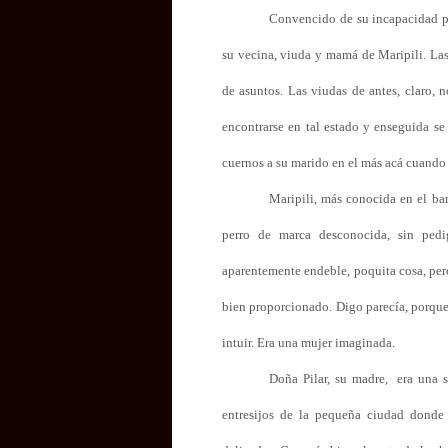
Convencido de su incapacidad pa
su vecina, viuda y mamá de Maripili. Las
de asuntos. Las viudas de antes, claro, 
encontrarse en tal estado y enseguida se
cuernos a su marido en el más acá cuando é
Maripili, más conocida en el b
perro de marca desconocida, sin pedig
aparentemente endeble, poquita cosa, per
bien proporcionado. Digo parecía, porque,
intuir. Era una mujer imaginada.
Doña Pilar, su madre,
era una 
entresijos de la pequeña ciudad donde 