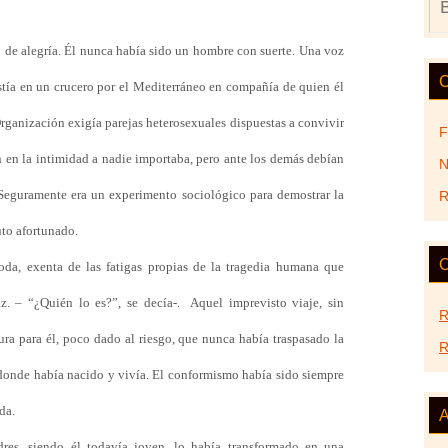
 de alegría. Él nunca había sido un hombre con suerte. Una voz
C
istía en un crucero por el Mediterráneo en compañía de quien él
rganización exigía parejas heterosexuales dispuestas a convivir
F
n en la intimidad a nadie importaba, pero ante los demás debían
N
Seguramente era un experimento sociológico para demostrar la
R
uto afortunado.
O
oda, exenta de las fatigas propias de la tragedia humana que
iz. – “¿Quién lo es?”, se decía-.
Aquel imprevisto viaje, sin
R
ra para él, poco dado al riesgo, que nunca había traspasado la
R
 donde había nacido y vivía. El conformismo había sido siempre
da.
A
res, siendo él todavía joven, lo había transformado en una