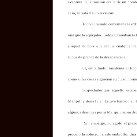
aventura. Su situación era la de un hom
casa, su sofá y su televisión!
Todo el mundo comentaba la extra
mal que la aquejaba. Todos admiraban la 
a aquel hombre que rehuía cualquier re
supuesta preñez de la desaparecida.
Él, entre tanto, mantenía el tip
como si las cosas siguieran su curso norm
Sospechaba que aquello estaba
Maripili y doña Pilar. Estuvo tentado en l
algunos días más por si Maripili había d
Sin embargo, no agotó el plazo
procuró la solución a este embrollo. Una