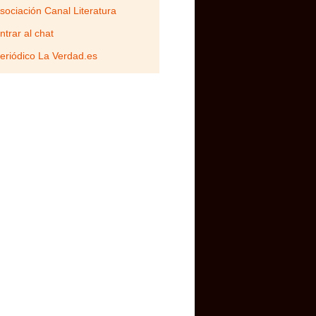
sociación Canal Literatura
ntrar al chat
eriódico La Verdad.es