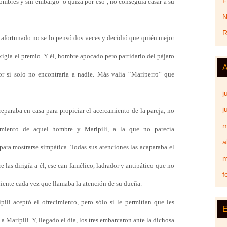
F
ombres y sin embargo -o quizá por eso-, no conseguía casar a su
N
R
afortunado no se lo pensó dos veces y decidió que quién mejor
xigía el premio. Y él, hombre apocado pero partidario del pájaro
A
r sí solo no encontraría a nadie. Más valía “Mariperro” que
j
j
eparaba en casa para propiciar el acercamiento de la pareja, no
m
miento de aquel hombre y Maripili, a la que no parecía
a
ara mostrarse simpática. Todas sus atenciones las acaparaba el
m
e las dirigía a él, ese can famélico, ladrador y antipático que no
f
diente cada vez que llamaba la atención de su dueña.
pili aceptó el ofrecimiento, pero sólo si le permitían que les
E
a Maripili. Y, llegado el día, los tres embarcaron ante la dichosa