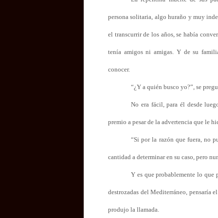
persona solitaria, algo huraño y muy inde
el transcurrir de los años, se había conv
tenía amigos ni amigas. Y de su famili
conocer.
“¿Y a quién busco yo?”, se preg
No era fácil, para él desde lueg
premio a pesar de la advertencia que le hi
“Si por la razón que fuera, no p
cantidad a determinar en su caso, pero nunc
Y es que probablemente lo que p
destrozadas del Mediterráneo, pensaría e
produjo la llamada.