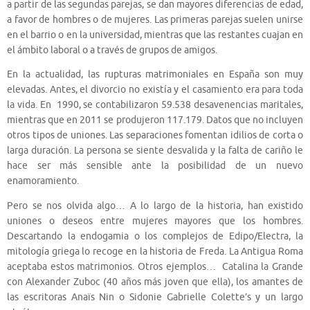
a partir de las segundas parejas, se dan mayores diferencias de edad,
a favor de hombres o de mujeres. Las primeras parejas suelen unirse
en el barrio o en la universidad, mientras que las restantes cuajan en
el ámbito laboral o a través de grupos de amigos.
En la actualidad, las rupturas matrimoniales en España son muy
elevadas. Antes, el divorcio no existía y el casamiento era para toda
la vida. En 1990, se contabilizaron 59.538 desavenencias maritales,
mientras que en 2011 se produjeron 117.179. Datos que no incluyen
otros tipos de uniones. Las separaciones fomentan idilios de corta o
larga duración. La persona se siente desvalida y la falta de cariño le
hace ser más sensible ante la posibilidad de un nuevo
enamoramiento.
Pero se nos olvida algo… A lo largo de la historia, han existido
uniones o deseos entre mujeres mayores que los hombres.
Descartando la endogamia o los complejos de Edipo/Electra, la
mitología griega lo recoge en la historia de Freda. La Antigua Roma
aceptaba estos matrimonios. Otros ejemplos… Catalina la Grande
con Alexander Zuboc (40 años más joven que ella), los amantes de
las escritoras Anaïs Nin o Sidonie Gabrielle Colette’s y un largo