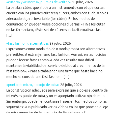
«cúters» y «cúteres», plurales de «cúter»
30 julio, 2026
La palabra cúter, que alude a un instrumento con el que cortar,
cuenta con los plurales cúteres y cúters, ambos con tilde, y no es
adecuado dejarla invariable (los cúter). En los medios de
comunicación pueden verse opciones diversas: «Fin a los cúter
en las farmacias», «Este set de cúteres es la alternativa a las...
[…]
«fast fashion». alternativas
29 julio, 2026
Expresiones como moda rápida o moda pronta son alternativas
preferibles al extranjerismo fast fashion. Aun así, en las noticias
pueden leerse frases como «Cada vez resulta más difícil
mantener la viabilidad del servicio debido al crecimiento de la
fast fashion», «Pasa a trabajar en una firma que hasta hace no
mucho se consideraba fast fashion... […]
«punto de mira», no «ojo de mira»
28 julio, 2026
La construcción adecuada para expresar que algo es el centro de
interés es punto de mira, y no es apropiado utilizar ojo de mira.
Sin embargo, pueden encontrarse frases en los medios como las
siguientes: «Ha publicado varios vídeos en los que pone en el ojo
de mira negocios de la provincia de Barcelona», «El... […]