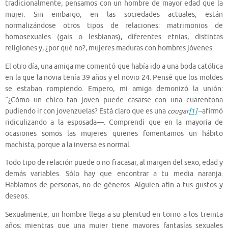
tradicionalmente, pensamos con un hombre de mayor edad que la
mujer. Sin embargo, en las sociedades actuales, están
normalizándose otros tipos de relaciones: matrimonios de
homosexuales (gais o lesbianas), diferentes etnias, distintas
religiones y, ¿por qué no?, mujeres maduras con hombres jóvenes.
El otro día, una amiga me comentó que había ido a una boda católica
en la que la novia tenía 39 años y el novio 24. Pensé que los moldes
se estaban rompiendo. Empero, mi amiga demonizó la unión:
“¿Cómo un chico tan joven puede casarse con una cuarentona
pudiendo ir con jovenzuelas? Está claro que es una
cougar
[1]
–afirmó
ridiculizando a la esposada—. Comprendí que en la mayoría de
ocasiones somos las mujeres quienes fomentamos un hábito
machista, porque a la inversa es normal.
Todo tipo de relación puede o no fracasar, al margen del sexo, edad y
demás variables. Sólo hay que encontrar a tu media naranja.
Hablamos de personas, no de géneros. Alguien afín a tus gustos y
deseos.
Sexualmente, un hombre llega a su plenitud en torno a los treinta
años; mientras que una mujer tiene mayores fantasías sexuales