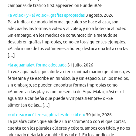
campañas de tráfico first appeared on FundéuRAE.
«a voleo» y «al voleo», grafías apropiadas
3 agosto, 2026
Para indicar de modo informal que algo se hace al azar, son
adecuadas las formas a voleo y al voleo, y no a boleo ni al boleo.
Sin embargo, en los medios de comunicación a menudo se
descubren grafías impropias, como en los siguientes ejemplos:
«Al abrir uno de los volúmenes a boleo, destaca una lista con las...
[…]
«la aguamala», forma adecuada
31 julio, 2026
La voz aguamala, que alude a cierto animal marino gelatinoso, es
femenina y se escribe en minúscula y sin espacio. En los medios,
sin embargo, se pueden encontrar formas impropias como
«Aumentan las playas con presencia de Agua Mala», «Así es el
agua mala caribeña que puede vivir para siempre» o «Se
alimentan de las... […]
«cúters» y «cúteres», plurales de «cúter»
30 julio, 2026
La palabra cúter, que alude a un instrumento con el que cortar,
cuenta con los plurales cúteres y cúters, ambos con tilde, y no es
adecuado dejarla invariable (los cúter). En los medios de