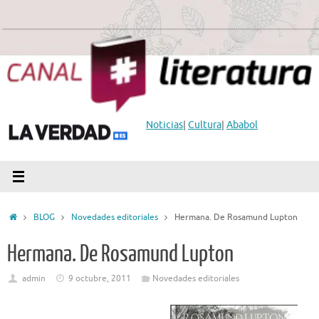
Saltar
al
contenido
Noticias
|
Cultura
|
Ababol
Inicio
BLOG
Novedades editoriales
Hermana. De Rosamund Lupton
Hermana. De Rosamund Lupton
admin
9 octubre, 2011
Novedades editoriales