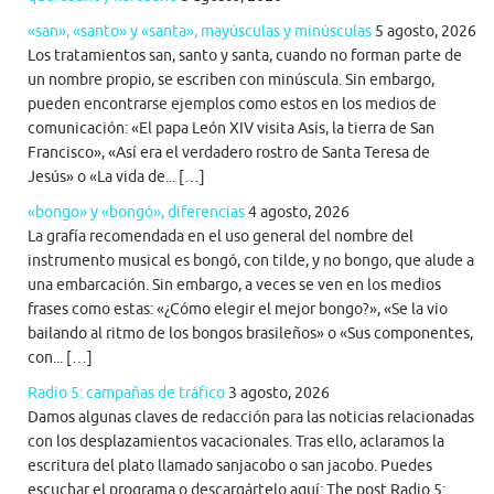
«san», «santo» y «santa», mayúsculas y minúsculas
5 agosto, 2026
Los tratamientos san, santo y santa, cuando no forman parte de
un nombre propio, se escriben con minúscula. Sin embargo,
pueden encontrarse ejemplos como estos en los medios de
comunicación: «El papa León XIV visita Asís, la tierra de San
Francisco», «Así era el verdadero rostro de Santa Teresa de
Jesús» o «La vida de... […]
«bongo» y «bongó», diferencias
4 agosto, 2026
La grafía recomendada en el uso general del nombre del
instrumento musical es bongó, con tilde, y no bongo, que alude a
una embarcación. Sin embargo, a veces se ven en los medios
frases como estas: «¿Cómo elegir el mejor bongo?», «Se la vio
bailando al ritmo de los bongos brasileños» o «Sus componentes,
con... […]
Radio 5: campañas de tráfico
3 agosto, 2026
Damos algunas claves de redacción para las noticias relacionadas
con los desplazamientos vacacionales. Tras ello, aclaramos la
escritura del plato llamado sanjacobo o san jacobo. Puedes
escuchar el programa o descargártelo aquí: The post Radio 5: