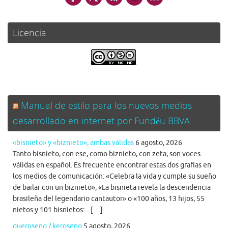
Licencia
.
Manual de estilo para los nuevos medios
desarrollado en internet por Fundéu BBVA
«bisnieto» y «biznieto», ambas válidas
6 agosto, 2026
Tanto bisnieto, con ese, como biznieto, con zeta, son voces
válidas en español. Es frecuente encontrar estas dos grafías en
los medios de comunicación: «Celebra la vida y cumple su sueño
de bailar con un biznieto», «La bisnieta revela la descendencia
brasileña del legendario cantautor» o «100 años, 13 hijos, 55
nietos y 101 bisnietos:... […]
queroseno / keroseno
5 agosto, 2026