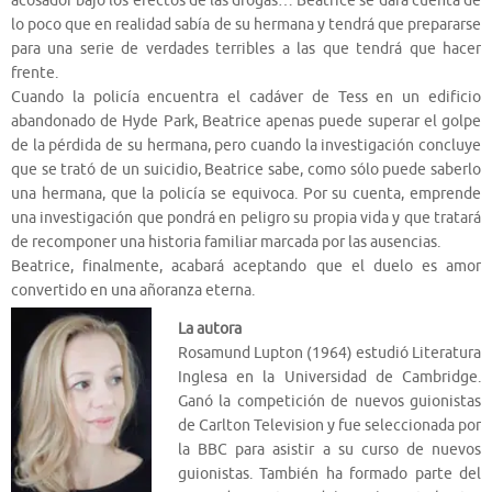
acosador bajo los efectos de las drogas… Beatrice se dará cuenta de
lo poco que en realidad sabía de su hermana y tendrá que prepararse
para una serie de verdades terribles a las que tendrá que hacer
frente.
Cuando la policía encuentra el cadáver de Tess en un edificio
abandonado de Hyde Park, Beatrice apenas puede superar el golpe
de la pérdida de su hermana, pero cuando la investigación concluye
que se trató de un suicidio, Beatrice sabe, como sólo puede saberlo
una hermana, que la policía se equivoca. Por su cuenta, emprende
una investigación que pondrá en peligro su propia vida y que tratará
de recomponer una historia familiar marcada por las ausencias.
Beatrice, finalmente, acabará aceptando que el duelo es amor
convertido en una añoranza eterna.
La autora
Rosamund Lupton (1964) estudió Literatura
Inglesa en la Universidad de Cambridge.
Ganó la competición de nuevos guionistas
de Carlton Television y fue seleccionada por
la BBC para asistir a su curso de nuevos
guionistas. También ha formado parte del