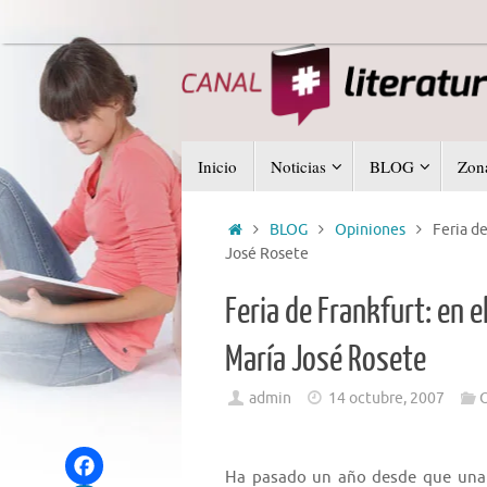
Saltar
al
contenido
Saltar
Inicio
Noticias
BLOG
Zona
al
contenido
Inicio
BLOG
Opiniones
Feria de
José Rosete
Feria de Frankfurt: en el
María José Rosete
admin
14 octubre, 2007
O
Ha pasado un año desde que una