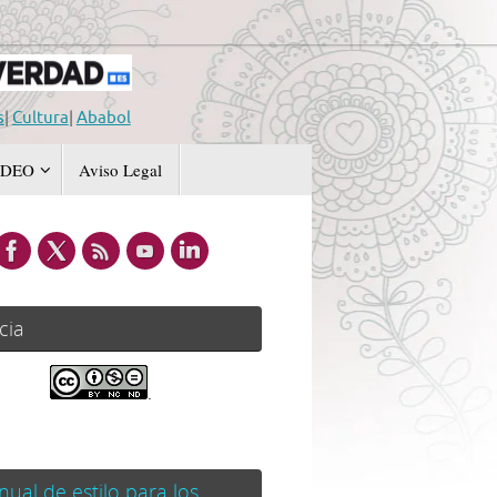
s
|
Cultura
|
Ababol
IDEO
Aviso Legal
cia
.
ual de estilo para los