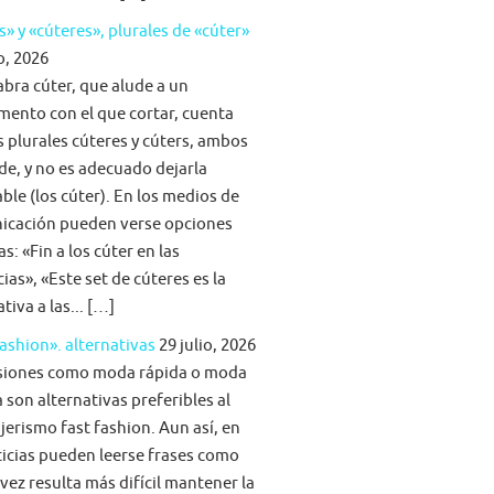
s» y «cúteres», plurales de «cúter»
o, 2026
abra cúter, que alude a un
mento con el que cortar, cuenta
s plurales cúteres y cúters, ambos
lde, y no es adecuado dejarla
able (los cúter). En los medios de
icación pueden verse opciones
s: «Fin a los cúter en las
ias», «Este set de cúteres es la
tiva a las... […]
fashion». alternativas
29 julio, 2026
siones como moda rápida o moda
 son alternativas preferibles al
jerismo fast fashion. Aun así, en
ticias pueden leerse frases como
vez resulta más difícil mantener la