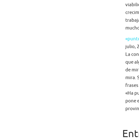
viabil
crecim
trabaj
mucho 
«punto
julio, 
La con
que al
de mir
mira. 
frases
«Ha pu
pone e
provin
Ent