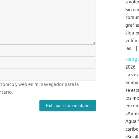
a voleo
Sin em
comun
grafía
siguie
volúme
las... 
«la a
2026
La voz
animal
rónico y web en mi navegador para la
se esc
tario.
los me
encon
«Aumen
Agua M
caribe
«Se al