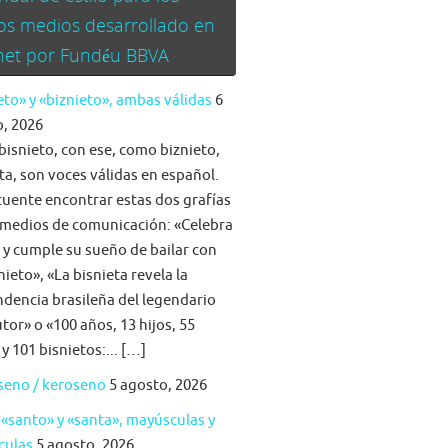
os medios desarrollado en
rnet por Fundéu BBVA
eto» y «biznieto», ambas válidas
6
, 2026
bisnieto, con ese, como biznieto,
ta, son voces válidas en español.
cuente encontrar estas dos grafías
 medios de comunicación: «Celebra
a y cumple su sueño de bailar con
nieto», «La bisnieta revela la
dencia brasileña del legendario
tor» o «100 años, 13 hijos, 55
 y 101 bisnietos:... […]
seno / keroseno
5 agosto, 2026
 «santo» y «santa», mayúsculas y
culas
5 agosto, 2026