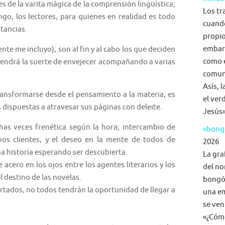
es de la varita mágica de la comprensión lingüística;
Los tr
ngo, los lectores, para quienes en realidad es todo
cuand
tancias.
propio
embar
nte me incluyo), son al fin y al cabo los que deciden
como e
si tendrá la suerte de envejecer acompañando a varias
comuni
Asís, 
ransformarse desde el pensamiento a la materia, es
el ver
dispuestas a atravesar sus páginas con deleite.
Jesús»
chas veces frenética según la hora; intercambio de
«bongo
vos clientes, y el deseo en la mente de todos de
2026
a historia esperando ser descubierta.
La gra
 acero en los ojos entre los agentes literarios y los
del no
l destino de las novelas.
bongó,
rtados, no todos tendrán la oportunidad de llegar a
una em
se ven
«¿Cómo