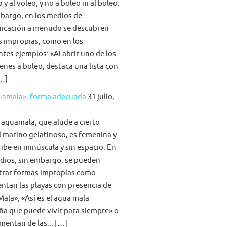
 y al voleo, y no a boleo ni al boleo.
bargo, en los medios de
icación a menudo se descubren
s impropias, como en los
ntes ejemplos: «Al abrir uno de los
nes a boleo, destaca una lista con
[…]
guamala», forma adecuada
31 julio,
 aguamala, que alude a cierto
 marino gelatinoso, es femenina y
ribe en minúscula y sin espacio. En
dios, sin embargo, se pueden
trar formas impropias como
tan las playas con presencia de
ala», «Así es el agua mala
ña que puede vivir para siempre» o
imentan de las... […]