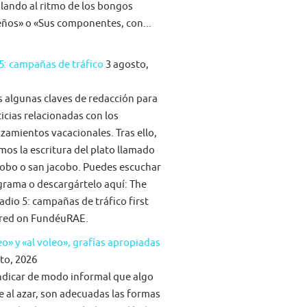
ilando al ritmo de los bongos
eños» o «Sus componentes, con...
5: campañas de tráfico
3 agosto,
algunas claves de redacción para
ticias relacionadas con los
zamientos vacacionales. Tras ello,
mos la escritura del plato llamado
obo o san jacobo. Puedes escuchar
grama o descargártelo aquí: The
adio 5: campañas de tráfico first
red on FundéuRAE.
eo» y «al voleo», grafías apropiadas
to, 2026
ndicar de modo informal que algo
e al azar, son adecuadas las formas