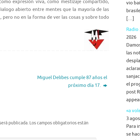
 como expresión viva, como mestizaje compartido,
vio ba
dialogo abierto entre mentes que la mayoría de las
brasil
a, pero no en la forma de ver las cosas y sobre todo
[…]
Radio 
2026
Damos 
las no
despla
aclara
sanjac
Miguel Delibes cumple 87 años el
el pro
próximo día 17.
post R
appea
«a vol
3 agos
será publicada.
Los campos obligatorios están
Para i
se hac