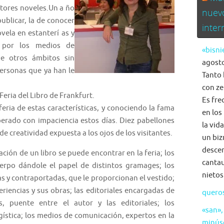
ores noveles.Un a ño
nuev
publicar, la de conocer
inte
ovela en estanterí as y
a por los medios de
«bisni
e otros ámbitos sin
agosto
personas que ya han le
Tanto 
con ze
a Feria del Libro de Frankfurt.
Es fre
feria de estas características, y conociendo la fama
en los
perado con impaciencia estos días. Diez pabellones
la vid
 creatividad expuesta a los ojos de los visitantes.
un biz
descen
ación de un libro se puede encontrar en la feria; los
cantau
erpo dándole el papel de distintos gramages; los
nietos
s y contraportadas, que le proporcionan el vestido;
riencias y sus obras; las editoriales encargadas de
quero
os, puente entre el autor y las editoriales; los
«san»,
gística; los medios de comunicación, expertos en la
minús