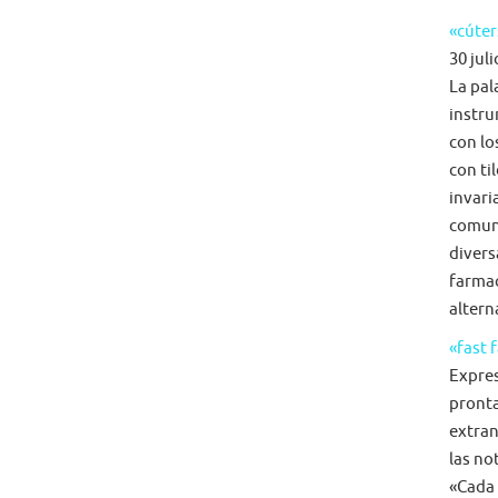
«cúter
30 juli
La pal
instru
con lo
con ti
invari
comun
diversa
farmac
alterna
«fast 
Expre
pronta
extran
las no
«Cada 