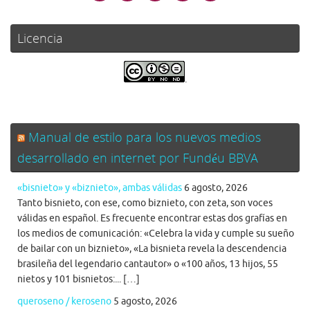
Licencia
.
Manual de estilo para los nuevos medios
desarrollado en internet por Fundéu BBVA
«bisnieto» y «biznieto», ambas válidas
6 agosto, 2026
Tanto bisnieto, con ese, como biznieto, con zeta, son voces
válidas en español. Es frecuente encontrar estas dos grafías en
los medios de comunicación: «Celebra la vida y cumple su sueño
de bailar con un biznieto», «La bisnieta revela la descendencia
brasileña del legendario cantautor» o «100 años, 13 hijos, 55
nietos y 101 bisnietos:... […]
queroseno / keroseno
5 agosto, 2026