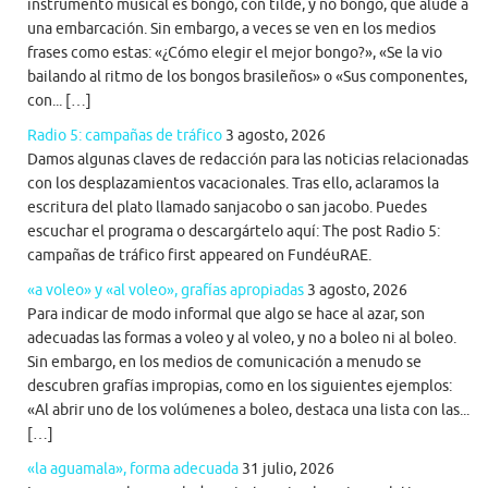
instrumento musical es bongó, con tilde, y no bongo, que alude a
una embarcación. Sin embargo, a veces se ven en los medios
frases como estas: «¿Cómo elegir el mejor bongo?», «Se la vio
bailando al ritmo de los bongos brasileños» o «Sus componentes,
con... […]
Radio 5: campañas de tráfico
3 agosto, 2026
Damos algunas claves de redacción para las noticias relacionadas
con los desplazamientos vacacionales. Tras ello, aclaramos la
escritura del plato llamado sanjacobo o san jacobo. Puedes
escuchar el programa o descargártelo aquí: The post Radio 5:
campañas de tráfico first appeared on FundéuRAE.
«a voleo» y «al voleo», grafías apropiadas
3 agosto, 2026
Para indicar de modo informal que algo se hace al azar, son
adecuadas las formas a voleo y al voleo, y no a boleo ni al boleo.
Sin embargo, en los medios de comunicación a menudo se
descubren grafías impropias, como en los siguientes ejemplos:
«Al abrir uno de los volúmenes a boleo, destaca una lista con las...
[…]
«la aguamala», forma adecuada
31 julio, 2026