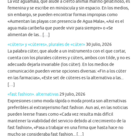
La voz aguamala, que alude a cierto animal marino gelatinoso, es
femenina y se escribe en minúscula y sin espacio. En los medios,
sin embargo, se pueden encontrar formas impropias como
«Aumentan las playas con presencia de Agua Mala», «Así es el
agua mala caribeña que puede vivir para siempre» o «Se
alimentan de las... […]
«cúters» y «cúteres», plurales de «cúter»
30 julio, 2026
La palabra cúter, que alude a un instrumento con el que cortar,
cuenta con los plurales cúteres y cúters, ambos con tilde, y no es
adecuado dejarla invariable (los cúter). En los medios de
comunicación pueden verse opciones diversas: «Fin a los cúter
en las farmacias», «Este set de cúteres es la alternativa a las...
[…]
«fast fashion». alternativas
29 julio, 2026
Expresiones como moda rápida o moda pronta son alternativas
preferibles al extranjerismo fast fashion. Aun así, en las noticias
pueden leerse frases como «Cada vez resulta más difícil
mantener la viabilidad del servicio debido al crecimiento de la
fast fashion», «Pasa a trabajar en una firma que hasta hace no
mucho se consideraba fast fashion... […]