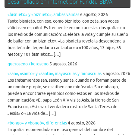
desarrollado en internet por Fundéu BBVA
«bisnieto» y «biznieto», ambas válidas
6 agosto, 2026
Tanto bisnieto, con ese, como biznieto, con zeta, son voces
válidas en español. Es frecuente encontrar estas dos grafías en
los medios de comunicación: «Celebra la vida y cumple su sueño
de bailar con un biznieto», «La bisnieta revela la descendencia
brasileña del legendario cantautor» o «100 años, 13 hijos, 55
nietos y 101 bisnietos:... […]
queroseno / keroseno
5 agosto, 2026
«san», «santo» y «santa», mayúsculas y minúsculas
5 agosto, 2026
Los tratamientos san, santo y santa, cuando no forman parte de
un nombre propio, se escriben con minúscula. Sin embargo,
pueden encontrarse ejemplos como estos en los medios de
comunicación: «El papa León XIV visita Asís, la tierra de San
Francisco», «Así era el verdadero rostro de Santa Teresa de
Jesús» o «La vida de... […]
«bongo» y «bongó», diferencias
4 agosto, 2026
La grafía recomendada en el uso general del nombre del