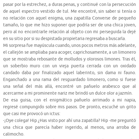
pasar por la estrechez, a duras penas, y continué con la persecución
de aquel espectro vestido de tul. Me encontré, sin saber si tenía o
no relación con aquel enigma, una zapatilla Converse de pequeño
tamaño, lo que me hizo suponer que podría ser de una chica joven,
pero al no encontrarle relación al objeto con mi perseguida la dejé
en su sitio por si su despistada propietaria regresaba a buscarla.
Mi sorpresa fue mayúscula cuando, unos pocos metros más adelante,
el callejón se ampliaba para acoger, caprichosamente, a un limonero
que se mostraba rebosante de molludos y olorosos limones. Tras él,
un soberbio muro con un vieja puerta cerrada con un oxidado
candado daba por finalizado aquel laberinto, sin dama ni fauno.
Enganchado a una rama del resguardado limonero, como si fuese
una señal del más allá, encontré un pañuelo arabesco que al
acercarme a mi prominente nariz me brindó un dulce olor a jazmín.
De esa guisa, con el enigmático pañuelo arrimado a mi napia,
regresé compungido sobre mis pasos. De pronto, escuché un grito
que casi me provocó un ictus:
-¡Oye colega! Hip ¿Has visto por ahí una zapatilla? Hip -me preguntó
una chica que parecía haber ingerido, al menos, una arroba de
calimocho.