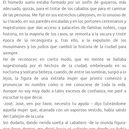
El húmedo suelo estaba formado por un sinfín de guijarros, más
adecuado, quizás, para el trotar de los caballos que para el caminar
de las personas. Me fijé en sus estrechos callejones, en lo sinuoso de
su trazado, en sus paredes encaladas y en los portones centenarios y
majestuosos que dan acceso a palacetes de familias nobles, cuya
historia, en la mayoría de los casos, se remonta a la oscura y triste
época de la reconquista y, tras ello, a la expulsión de los
musulmanes y los judíos que cambió la historia de la ciudad para
siempre.
He de reconocer, en cierto modo, que mi mente se hallaba
sugestionada por el hechizo de la ciudad, embelesado en su
nocturna y solitaria belleza, cuando, de entre las sombras, surgió a lo
lejos, la figura de una extraña mujer que pronto comenzó a
pronunciar mi nombre como si me conociese de toda la vida.
Aunque no soy muy dado a tales excesos de confianza, me paré a
escuchar lo que decía:
-José, José, ven por favor, necesito tu ayuda – dijo tuteándome
aquella mujer que, ataviada con un vaporoso vestido, había salido
del Callejón de la Luna.
Sin dudarlo, dando rienda suelta al caballero -de la oronda figura-