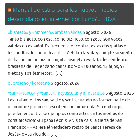
Manual de estilo para los nuevos medios
desarrollado en internet por Fundéu BBVA
«bisnieto» y «biznieto», ambas válidas
6 agosto, 2026
Tanto bisnieto, con ese, como biznieto, con zeta, son voces
válidas en español. Es frecuente encontrar estas dos grafías en
los medios de comunicación: «Celebra la vida y cumple su sueño
de bailar con un biznieto», «La bisnieta revela la descendencia
brasileña del legendario cantautor» o «100 años, 13 hijos, 55
nietos y 101 bisnietos:... […]
queroseno / keroseno
5 agosto, 2026
«san», «santo» y «santa», mayúsculas y minúsculas
5 agosto, 2026
Los tratamientos san, santo y santa, cuando no forman parte de
un nombre propio, se escriben con minúscula. Sin embargo,
pueden encontrarse ejemplos como estos en los medios de
comunicación: «El papa León XIV visita Asís, la tierra de San
Francisco», «Así era el verdadero rostro de Santa Teresa de
Jesús» o «La vida de... […]