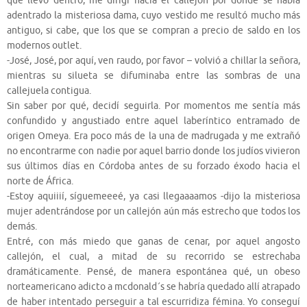
que llevo dentro, me dirigí hacia el callejón por donde se había
adentrado la misteriosa dama, cuyo vestido me resultó mucho más
antiguo, si cabe, que los que se compran a precio de saldo en los
modernos outlet.
-José, José, por aquí, ven raudo, por favor – volvió a chillar la señora,
mientras su silueta se difuminaba entre las sombras de una
callejuela contigua.
Sin saber por qué, decidí seguirla. Por momentos me sentía más
confundido y angustiado entre aquel laberíntico entramado de
origen Omeya. Era poco más de la una de madrugada y me extrañó
no encontrarme con nadie por aquel barrio donde los judíos vivieron
sus últimos días en Córdoba antes de su forzado éxodo hacia el
norte de África.
-Estoy aquiiií, síguemeeeé, ya casi llegaaaamos -dijo la misteriosa
mujer adentrándose por un callejón aún más estrecho que todos los
demás.
Entré, con más miedo que ganas de cenar, por aquel angosto
callejón, el cual, a mitad de su recorrido se estrechaba
dramáticamente. Pensé, de manera espontánea qué, un obeso
norteamericano adicto a mcdonald´s se habría quedado allí atrapado
de haber intentado perseguir a tal escurridiza fémina. Yo conseguí