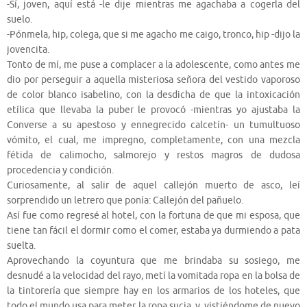
-Sí, joven, aquí está -le dije mientras me agachaba a cogerla del
suelo.
-Pónmela, hip, colega, que si me agacho me caigo, tronco, hip -dijo la
jovencita.
Tonto de mí, me puse a complacer a la adolescente, como antes me
dio por perseguir a aquella misteriosa señora del vestido vaporoso
de color blanco isabelino, con la desdicha de que la intoxicación
etílica que llevaba la puber le provocó -mientras yo ajustaba la
Converse a su apestoso y ennegrecido calcetín- un tumultuoso
vómito, el cual, me impregno, completamente, con una mezcla
fétida de calimocho, salmorejo y restos magros de dudosa
procedencia y condición.
Curiosamente, al salir de aquel callejón muerto de asco, leí
sorprendido un letrero que ponía: Callejón del pañuelo.
Así fue como regresé al hotel, con la fortuna de que mi esposa, que
tiene tan fácil el dormir como el comer, estaba ya durmiendo a pata
suelta.
Aprovechando la coyuntura que me brindaba su sosiego, me
desnudé a la velocidad del rayo, metí la vomitada ropa en la bolsa de
la tintorería que siempre hay en los armarios de los hoteles, que
todo el mundo usa para meter la ropa sucia, y, vistiéndome de nuevo