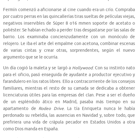
Fermín comenzó a aficionarse al cine cuando era un crío. Compraba
por cuatro perras en las quincallerías tiras sueltas de películas viejas,
negativos inservibles de Súper 8 o16 mmen soporte de acetato o
poliéster. Se habían echado a perder tras desgastarse por las salas de
barrio. Los examinaba concienzudamente con un monóculo de
relojero. Le iba el arte del empalme con acetona, combinar escenas
de varias cintas y crear otras, sorprendentes, según el nuevo
argumento que se le ocurría.
Un día cogió la maleta y se largó a
Hollywood
. Con su instinto nato
para el oficio, pasó enseguida de ayudante a productor ejecutivo y
farandulero en los ratos libres. Ello a contracorriente de los consejos
familiares, mientras el resto de su camada se dedicaba a obtener
licenciaturas útiles para las empresas del clan. Pese a ser el dueño
de un espléndido ático en Madrid, pasaba más tiempo en su
apartamento de
Rodeo Drive
. La tía Enriqueta nunca le había
perdonado su rebeldía, las ausencias en Navidad y, sobre todo, que
prefiriera una vida de crápula pecador en Estados Unidos a otra
como Dios manda en España.