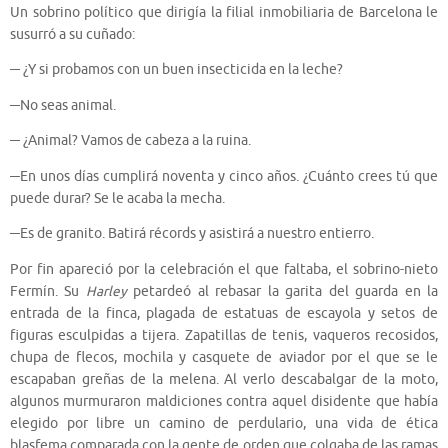
Un sobrino político que dirigía la filial inmobiliaria de Barcelona le
susurró a su cuñado:
─ ¿Y si probamos con un buen insecticida en la leche?
─No seas animal.
─ ¿Animal? Vamos de cabeza a la ruina.
─En unos días cumplirá noventa y cinco años. ¿Cuánto crees tú que
puede durar? Se le acaba la mecha.
─Es de granito. Batirá récords y asistirá a nuestro entierro.
Por fin apareció por la celebración el que faltaba, el sobrino-nieto
Fermín. Su
Harley
petardeó al rebasar la garita del guarda en la
entrada de la finca, plagada de estatuas de escayola y setos de
figuras esculpidas a tijera. Zapatillas de tenis, vaqueros recosidos,
chupa de flecos, mochila y casquete de aviador por el que se le
escapaban greñas de la melena. Al verlo descabalgar de la moto,
algunos murmuraron maldiciones contra aquel disidente que había
elegido por libre un camino de perdulario, una vida de ética
blasfema comparada con la gente de orden que colgaba de las ramas