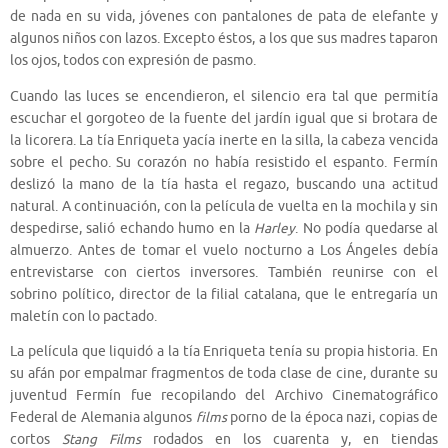
de nada en su vida, jóvenes con pantalones de pata de elefante y
algunos niños con lazos. Excepto éstos, a los que sus madres taparon
los ojos, todos con expresión de pasmo.
Cuando las luces se encendieron, el silencio era tal que permitía
escuchar el gorgoteo de la fuente del jardín igual que si brotara de
la licorera. La tía Enriqueta yacía inerte en la silla, la cabeza vencida
sobre el pecho. Su corazón no había resistido el espanto. Fermín
deslizó la mano de la tía hasta el regazo, buscando una actitud
natural. A continuación, con la película de vuelta en la mochila y sin
despedirse, salió echando humo en la
Harley
. No podía quedarse al
almuerzo. Antes de tomar el vuelo nocturno a Los Ángeles debía
entrevistarse con ciertos inversores. También reunirse con el
sobrino político, director de la filial catalana, que le entregaría un
maletín con lo pactado.
La película que liquidó a la tía Enriqueta tenía su propia historia. En
su afán por empalmar fragmentos de toda clase de cine, durante su
juventud Fermín fue recopilando del Archivo Cinematográfico
Federal de Alemania algunos
films
porno de la época nazi, copias de
cortos
Stang Films
rodados en los cuarenta y, en tiendas