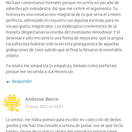
No haré comentarios formales porque incurriría en pecado de
soberbia y/o inmodestia. Así que me ceñiré el argumento. Tu
historia es una «relatación» magistral de lo que sería el crimen
perfecto, aderezado el conjunto con algunas escenas, para mi
escaso gusto, magistrales. Los exabruptos irreverentes de la
monjita despertarían la envidia del mismísimo Almodovar. Y el
desenlace sólo encuentro una forma de mejorarlo: que la propia
tía solterona hubiese sido la secreta protagonista de aquellas
grabaciones de tono subido que al final la llevaron al inevitable
infarto.
Tu relato me simpatiza (o empatiza, llámalo como prefieras)
porque me recuerda a «La Herencia»
Responder
Ambrose Bierce
11 junio, 2012 en 23:51
Lo siento: me había puesto para escribir mi colección de dedos
gordos y me han traicionado a la hora de pulsar «no se qué tecla
Enter». Quise decir que tu relato me simpatiza porque tiene