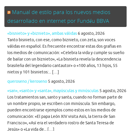
Manual de estilo para los nuevos medios
desarrollado en internet por Fundéu BBVA
«bisnieto» y «biznieto», ambas válidas
6 agosto, 2026
Tanto bisnieto, con ese, como biznieto, con zeta, son voces
válidas en español. Es frecuente encontrar estas dos grafías en
los medios de comunicación: «Celebra la vida y cumple su sueño
de bailar con un biznieto», «La bisnieta revela la descendencia
brasileña del legendario cantautor» o «100 años, 13 hijos, 55
nietos y 101 bisnietos:... […]
queroseno / keroseno
5 agosto, 2026
«san», «santo» y «santa», mayúsculas y minúsculas
5 agosto, 2026
Los tratamientos san, santo y santa, cuando no forman parte de
un nombre propio, se escriben con minúscula. Sin embargo,
pueden encontrarse ejemplos como estos en los medios de
comunicación: «El papa León XIV visita Asís, la tierra de San
Francisco», «Así era el verdadero rostro de Santa Teresa de
Jesús» o «La vida de... […]