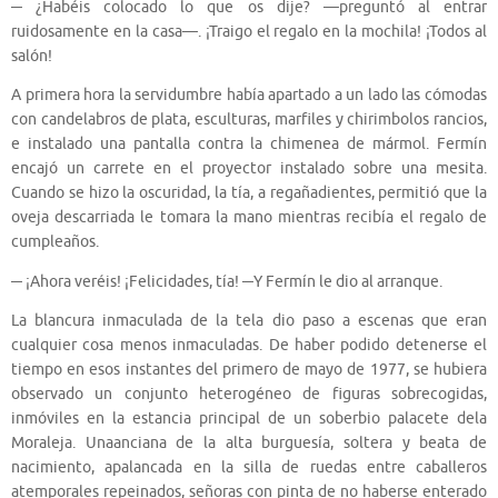
─ ¿Habéis colocado lo que os dije? —preguntó al entrar
ruidosamente en la casa—. ¡Traigo el regalo en la mochila! ¡Todos al
salón!
A primera hora la servidumbre había apartado a un lado las cómodas
con candelabros de plata, esculturas, marfiles y chirimbolos rancios,
e instalado una pantalla contra la chimenea de mármol. Fermín
encajó un carrete en el proyector instalado sobre una mesita.
Cuando se hizo la oscuridad, la tía, a regañadientes, permitió que la
oveja descarriada le tomara la mano mientras recibía el regalo de
cumpleaños.
─ ¡Ahora veréis! ¡Felicidades, tía! ─Y Fermín le dio al arranque.
La blancura inmaculada de la tela dio paso a escenas que eran
cualquier cosa menos inmaculadas. De haber podido detenerse el
tiempo en esos instantes del primero de mayo de 1977, se hubiera
observado un conjunto heterogéneo de figuras sobrecogidas,
inmóviles en la estancia principal de un soberbio palacete dela
Moraleja. Unaanciana de la alta burguesía, soltera y beata de
nacimiento, apalancada en la silla de ruedas entre caballeros
atemporales repeinados, señoras con pinta de no haberse enterado