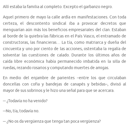
Allí estaba la familia al completo. Excepto el garbanzo negro.
Aquel primero de mayo la calle ardía en manifestaciones. Con toda
certeza, el descontento sindical iba a provocar decretos que
menguarían aún más los beneficios empresariales del clan. Estaban
al borde de la quiebra las fábricas en el País Vasco, el entramado de
constructoras, las financieras… La tía, como matriarca y dueña del
cincuenta y uno por ciento de las acciones, ostentaba la regalía de
solventar las cuestiones de calado. Durante los últimos años de
caída libre económica había permanecido imbatida en la silla de
ruedas, rezando rosarios y computando muertes de amigas.
En medio del enjambre de parientes –entre los que circulaban
doncellas con cofia y bandejas de canapés y bebidas–, divisó al
mayor de sus sobrinos y le hizo una señal para que se acercara.
─ ¿Todavía no ha venido?
─No, tía, todavía no.
─ ¿No os da vergüenza que tenga tan poca vergüenza?