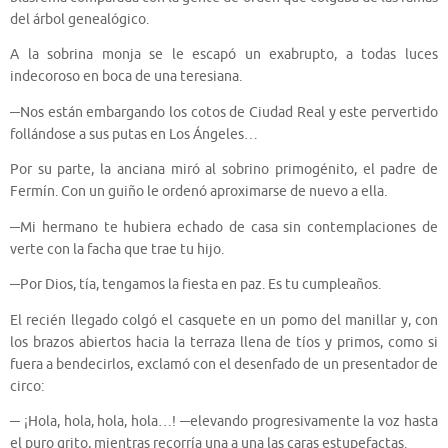
del árbol genealógico.
A la sobrina monja se le escapó un exabrupto, a todas luces
indecoroso en boca de una teresiana.
─Nos están embargando los cotos de Ciudad Real y este pervertido
follándose a sus putas en Los Ángeles…
Por su parte, la anciana miró al sobrino primogénito, el padre de
Fermín. Con un guiño le ordenó aproximarse de nuevo a ella.
─Mi hermano te hubiera echado de casa sin contemplaciones de
verte con la facha que trae tu hijo.
─Por Dios, tía, tengamos la fiesta en paz. Es tu cumpleaños.
El recién llegado colgó el casquete en un pomo del manillar y, con
los brazos abiertos hacia la terraza llena de tíos y primos, como si
fuera a bendecirlos, exclamó con el desenfado de un presentador de
circo:
─ ¡Hola, hola, hola, hola…! ─elevando progresivamente la voz hasta
el puro grito, mientras recorría una a una las caras estupefactas.