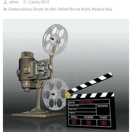
admin
1 junio, 2012
Colaboradores
,
Desde mi sillín- Rafael Borrás Aviñó
,
Relatos blog