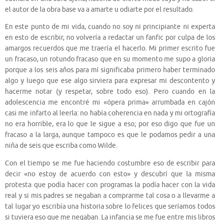
el autor de la obra base va a amarte u odiarte por el resultado.
En este punto de mi vida, cuando no soy ni principiante ni experta
en esto de escribir, no volvería a redactar un fanfic por culpa de los
amargos recuerdos que me traería el hacerlo. Mi primer escrito fue
un fracaso, un rotundo fracaso que en su momento me supo a gloria
porque a los seis años para mí significaba primero haber terminado
algo y luego que ese algo sirviera para expresar mi descontento y
hacerme notar (y respetar, sobre todo eso). Pero cuando en la
adolescencia me encontré mi «ópera prima» arrumbada en cajón
casi me infarto al leerla: no había coherencia en nada y mi ortografía
no era horrible, era lo que le sigue a eso; por eso digo que fue un
fracaso a la larga, aunque tampoco es que le podamos pedir a una
niña de seis que escriba como Wilde.
Con el tiempo se me fue haciendo costumbre eso de escribir para
decir «no estoy de acuerdo con esto» y descubrí que la misma
protesta que podía hacer con programas la podía hacer con la vida
real y si mis padres se negaban a comprarme tal cosa o a llevarme a
tal lugar yo escribía una historia sobre lo felices que seríamos todos
si tuviera eso que me negaban. La infancia se me fue entre mis libros