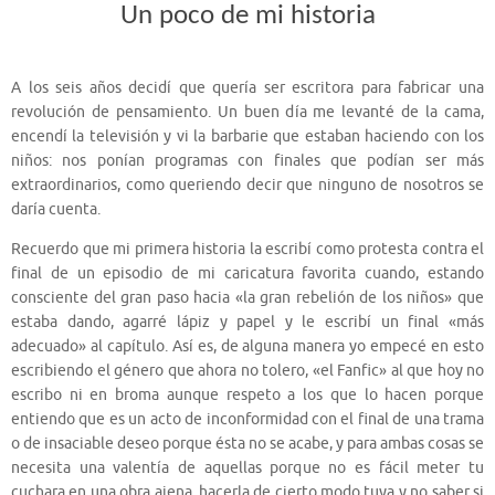
Un poco de mi historia
A los seis años decidí que quería ser escritora para fabricar una
revolución de pensamiento. Un buen día me levanté de la cama,
encendí la televisión y vi la barbarie que estaban haciendo con los
niños: nos ponían programas con finales que podían ser más
extraordinarios, como queriendo decir que ninguno de nosotros se
daría cuenta.
Recuerdo que mi primera historia la escribí como protesta contra el
final de un episodio de mi caricatura favorita cuando, estando
consciente del gran paso hacia «la gran rebelión de los niños» que
estaba dando, agarré lápiz y papel y le escribí un final «más
adecuado» al capítulo. Así es, de alguna manera yo empecé en esto
escribiendo el género que ahora no tolero, «el Fanfic» al que hoy no
escribo ni en broma aunque respeto a los que lo hacen porque
entiendo que es un acto de inconformidad con el final de una trama
o de insaciable deseo porque ésta no se acabe, y para ambas cosas se
necesita una valentía de aquellas porque no es fácil meter tu
cuchara en una obra ajena, hacerla de cierto modo tuya y no saber si