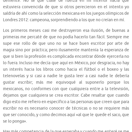
demente. No sé qué clase de fuerza en mí interior hacía que
estuviera convencida de que si otros perecieron en el intento yo
saldría de ahí como la selección mexicana en los juegos olímpicos de
Londres 2012: campeona, sorprendiendo a los que no creían en mí.
Los primeros meses casi me destruyeron esa ilusión, de buenas a
primeras me percaté de que no podía hacerlo tan fácil. Siempre me
supe ese rollo de que uno no se hace buen escritor por arte de
magia sino por práctica; pero ilusamente mantenía la esperanza de
que si bien la profesión es complicada encontrar dónde ejercerla no
lo fuera. Incluso me decía que aquí en México, por desgracia, no hay
un interés hacia los libros como hacia el fútbol o el boxeo y las
telenovelas y si casi a nadie le gusta leer a casi nadie le debería
gustar escribir; más me equivoqué al suponerlo porque los
mexicanos, no conformes con que cualquiera entre a la televisión,
dejamos que cualquiera se crea escritor. Cabe resaltar que cuando
digo esto me refiero en específico a las personas que creen que para
escribir no es necesario conocer de técnicas o no se requiere más
que ser conocido, y como decimos aquí «al que le quede el saco, que
se lo ponga».
Hay más competencia de la que esperaba y cuando me enteré se me