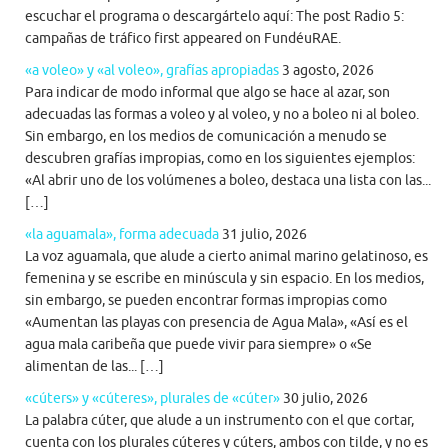
escuchar el programa o descargártelo aquí: The post Radio 5:
campañas de tráfico first appeared on FundéuRAE.
«a voleo» y «al voleo», grafías apropiadas
3 agosto, 2026
Para indicar de modo informal que algo se hace al azar, son
adecuadas las formas a voleo y al voleo, y no a boleo ni al boleo.
Sin embargo, en los medios de comunicación a menudo se
descubren grafías impropias, como en los siguientes ejemplos:
«Al abrir uno de los volúmenes a boleo, destaca una lista con las...
[…]
«la aguamala», forma adecuada
31 julio, 2026
La voz aguamala, que alude a cierto animal marino gelatinoso, es
femenina y se escribe en minúscula y sin espacio. En los medios,
sin embargo, se pueden encontrar formas impropias como
«Aumentan las playas con presencia de Agua Mala», «Así es el
agua mala caribeña que puede vivir para siempre» o «Se
alimentan de las... […]
«cúters» y «cúteres», plurales de «cúter»
30 julio, 2026
La palabra cúter, que alude a un instrumento con el que cortar,
cuenta con los plurales cúteres y cúters, ambos con tilde, y no es