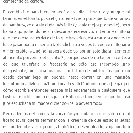
cambiando de carrera.
El cambio fue para bien, empecé a estudiar literatura y aunque mi
familia, en el fondo, puso el grito en el cielo por aquello de «morirás
de hambre», yo era sin duda más feliz (y tenía mejor promedio); pero
había algo jodiéndome sin descanso, era esa voz interior y chillona
que me decía: acuérdate de lo que has leído, esta carrera a veces te
hace pasar por la miseria o la desdicha o a veces te vuelve millonario
y memorable. ¡¿Qué no hubiera dado yo por un sólo día sin temerle
al incierto porvenir del escritor?!, porque eso de no tener la certeza
de que triunfaría o fracasaría no sólo era incómodo sino
desgastante, me hacía imaginar mi futuro de mil formas que iban
desde dormir bajo un puente hasta dormir en una mansión
intentando adivinar cuál me tocaría y diciéndome que a juzgar por
cómo escribía entonces estaba más encaminada a cualquiera que
tuviera relación con la desgracia. Hubo ocasiones en las que incluso
juré escuchar a mi madre diciendo «te lo advertimos».
Pero además del amor y la vocación yo tenía una obsesión con mi
licenciatura: quería terminar con la creencia de que estudiar letras
es condenarte a ser pobre, alcohólico, desempleado, vagabundo o