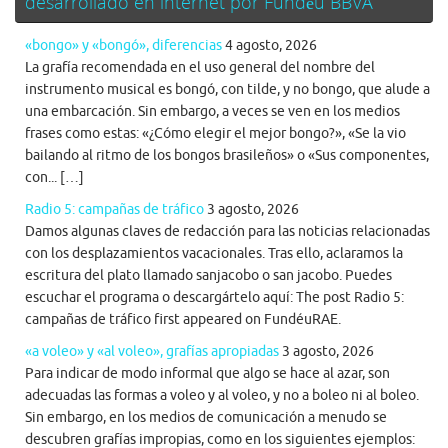
desarrollado en internet por Fundéu BBVA
«bongo» y «bongó», diferencias
4 agosto, 2026
La grafía recomendada en el uso general del nombre del
instrumento musical es bongó, con tilde, y no bongo, que alude a
una embarcación. Sin embargo, a veces se ven en los medios
frases como estas: «¿Cómo elegir el mejor bongo?», «Se la vio
bailando al ritmo de los bongos brasileños» o «Sus componentes,
con... […]
Radio 5: campañas de tráfico
3 agosto, 2026
Damos algunas claves de redacción para las noticias relacionadas
con los desplazamientos vacacionales. Tras ello, aclaramos la
escritura del plato llamado sanjacobo o san jacobo. Puedes
escuchar el programa o descargártelo aquí: The post Radio 5:
campañas de tráfico first appeared on FundéuRAE.
«a voleo» y «al voleo», grafías apropiadas
3 agosto, 2026
Para indicar de modo informal que algo se hace al azar, son
adecuadas las formas a voleo y al voleo, y no a boleo ni al boleo.
Sin embargo, en los medios de comunicación a menudo se
descubren grafías impropias, como en los siguientes ejemplos: