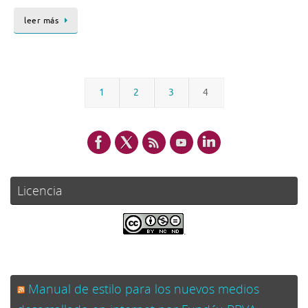
leer más
1
2
3
4
Licencia
.
Manual de estilo para los nuevos medios