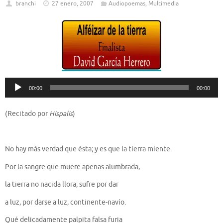
branchi
27 enero, 2007
Audiopoemas
,
Multimedia
Reproductor
00:00
00:00
de
audio
(Recitado por
Hispalis
)
No hay más verdad que ésta; y es que la tierra miente.
Por la sangre que muere apenas alumbrada,
la tierra no nacida llora; sufre por dar
a luz, por darse a luz, continente-navío.
Qué delicadamente palpita falsa furia