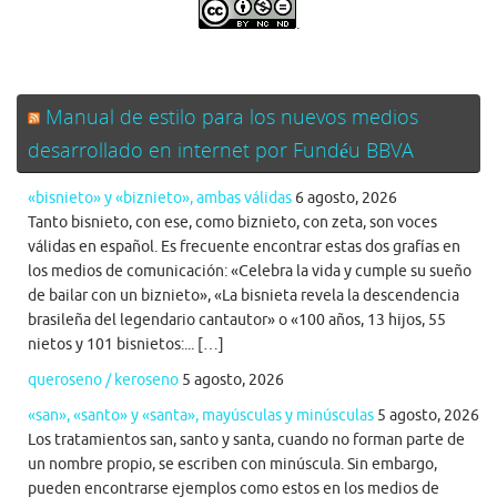
.
Manual de estilo para los nuevos medios
desarrollado en internet por Fundéu BBVA
«bisnieto» y «biznieto», ambas válidas
6 agosto, 2026
Tanto bisnieto, con ese, como biznieto, con zeta, son voces
válidas en español. Es frecuente encontrar estas dos grafías en
los medios de comunicación: «Celebra la vida y cumple su sueño
de bailar con un biznieto», «La bisnieta revela la descendencia
brasileña del legendario cantautor» o «100 años, 13 hijos, 55
nietos y 101 bisnietos:... […]
queroseno / keroseno
5 agosto, 2026
«san», «santo» y «santa», mayúsculas y minúsculas
5 agosto, 2026
Los tratamientos san, santo y santa, cuando no forman parte de
un nombre propio, se escriben con minúscula. Sin embargo,
pueden encontrarse ejemplos como estos en los medios de