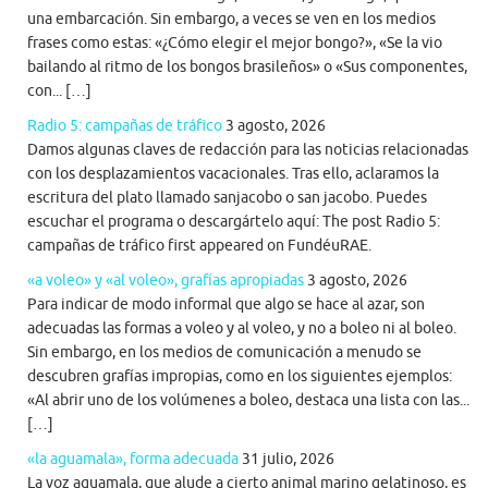
una embarcación. Sin embargo, a veces se ven en los medios
frases como estas: «¿Cómo elegir el mejor bongo?», «Se la vio
bailando al ritmo de los bongos brasileños» o «Sus componentes,
con... […]
Radio 5: campañas de tráfico
3 agosto, 2026
Damos algunas claves de redacción para las noticias relacionadas
con los desplazamientos vacacionales. Tras ello, aclaramos la
escritura del plato llamado sanjacobo o san jacobo. Puedes
escuchar el programa o descargártelo aquí: The post Radio 5:
campañas de tráfico first appeared on FundéuRAE.
«a voleo» y «al voleo», grafías apropiadas
3 agosto, 2026
Para indicar de modo informal que algo se hace al azar, son
adecuadas las formas a voleo y al voleo, y no a boleo ni al boleo.
Sin embargo, en los medios de comunicación a menudo se
descubren grafías impropias, como en los siguientes ejemplos:
«Al abrir uno de los volúmenes a boleo, destaca una lista con las...
[…]
«la aguamala», forma adecuada
31 julio, 2026
La voz aguamala, que alude a cierto animal marino gelatinoso, es