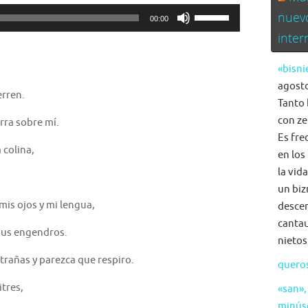
Utiliza
nuev
00:00
las
inte
teclas
de
«bisni
flecha
agosto
erren.
arriba/abajo
Tanto 
para
con ze
rra sobre mí.
aumentar
Es fre
 colina,
o
en los
disminuir
la vid
el
un biz
volumen.
is ojos y mi lengua,
descen
cantau
 sus engendros.
nietos
trañas y parezca que respiro.
quero
tres,
«san»,
minús