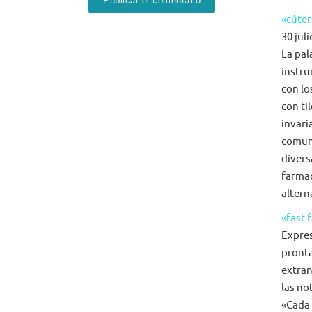
«cúter
30 juli
La pal
instru
con lo
con ti
invari
comun
diversa
farmac
alterna
«fast 
Expre
pronta
extran
las no
«Cada 