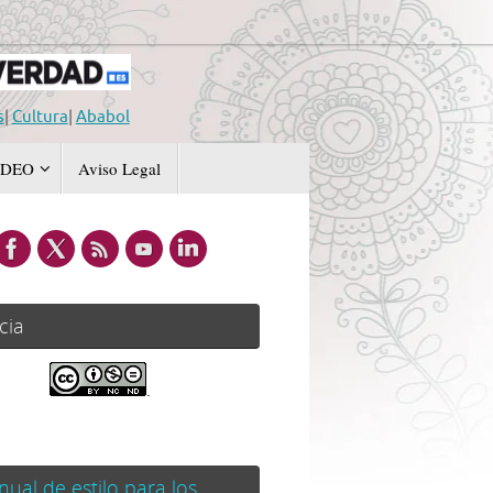
s
|
Cultura
|
Ababol
IDEO
Aviso Legal
cia
.
ual de estilo para los