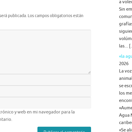
a voleo
Sin em
será publicada.
Los campos obligatorios están
comun
grafía
siguie
volúme
las... 
«la a
2026
La voz
animal
se esc
los me
encon
«Aumen
rónico y web en mi navegador para la
Agua M
tario.
caribe
«Se al