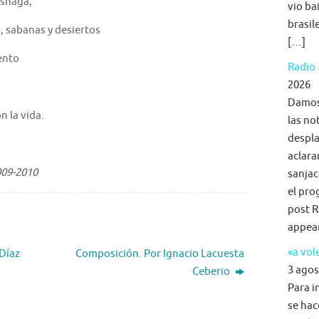
deshaga,
vio ba
brasil
s, sabanas y desiertos
[…]
mento
Radio 
2026
Damos 
 la vida.
las no
despla
aclara
009-2010
sanjac
el pro
post R
appea
«a vol
Díaz
Composición. Por Ignacio Lacuesta
3 agos
Ceberio
Para i
se hac