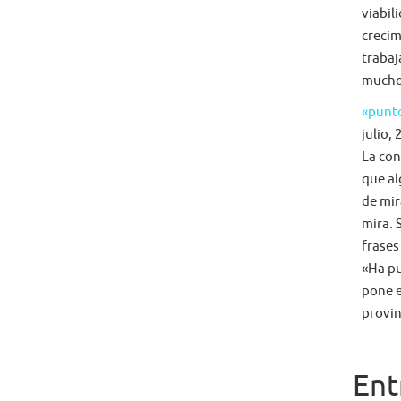
viabil
crecim
trabaj
mucho 
«punto
julio, 
La con
que al
de mir
mira. 
frases
«Ha pu
pone e
provin
Ent