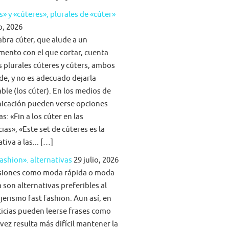
s» y «cúteres», plurales de «cúter»
o, 2026
abra cúter, que alude a un
mento con el que cortar, cuenta
s plurales cúteres y cúters, ambos
lde, y no es adecuado dejarla
able (los cúter). En los medios de
icación pueden verse opciones
s: «Fin a los cúter en las
ias», «Este set de cúteres es la
tiva a las... […]
fashion». alternativas
29 julio, 2026
siones como moda rápida o moda
 son alternativas preferibles al
jerismo fast fashion. Aun así, en
ticias pueden leerse frases como
vez resulta más difícil mantener la