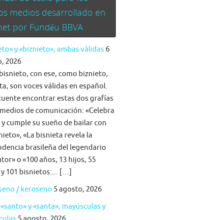
os medios desarrollado en
rnet por Fundéu BBVA
eto» y «biznieto», ambas válidas
6
, 2026
bisnieto, con ese, como biznieto,
ta, son voces válidas en español.
cuente encontrar estas dos grafías
 medios de comunicación: «Celebra
a y cumple su sueño de bailar con
nieto», «La bisnieta revela la
dencia brasileña del legendario
tor» o «100 años, 13 hijos, 55
 y 101 bisnietos:... […]
seno / keroseno
5 agosto, 2026
 «santo» y «santa», mayúsculas y
culas
5 agosto, 2026