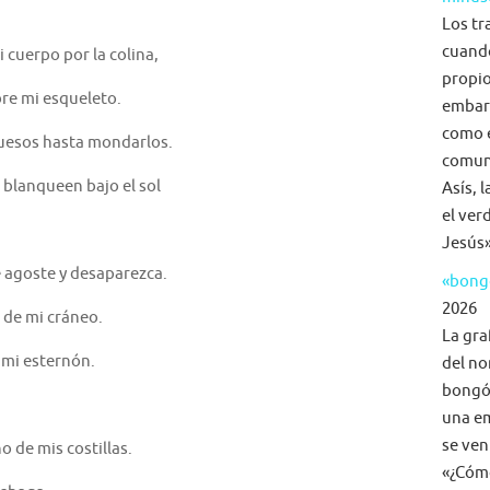
Los tr
cuand
 cuerpo por la colina,
propio
re mi esqueleto.
embar
como e
huesos hasta mondarlos.
comuni
blanqueen bajo el sol
Asís, 
el ver
Jesús»
e agoste y desaparezca.
«bongo
2026
s de mi cráneo.
La gra
 mi esternón.
del no
bongó,
una em
se ven
o de mis costillas.
«¿Cómo