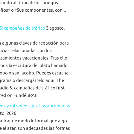
ilando al ritmo de los bongos
eños» o «Sus componentes, con...
5: campañas de tráfico
3 agosto,
algunas claves de redacción para
ticias relacionadas con los
zamientos vacacionales. Tras ello,
mos la escritura del plato llamado
obo o san jacobo. Puedes escuchar
grama o descargártelo aquí: The
adio 5: campañas de tráfico first
red on FundéuRAE.
eo» y «al voleo», grafías apropiadas
to, 2026
ndicar de modo informal que algo
e al azar, son adecuadas las formas