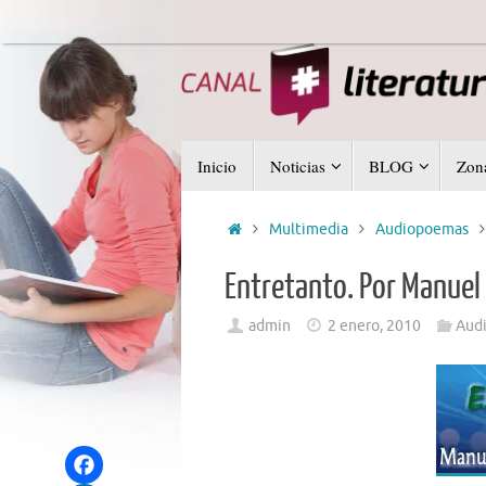
Saltar
al
contenido
Saltar
Inicio
Noticias
BLOG
Zona
al
contenido
Inicio
Multimedia
Audiopoemas
Entretanto. Por Manuel 
admin
2 enero, 2010
Aud