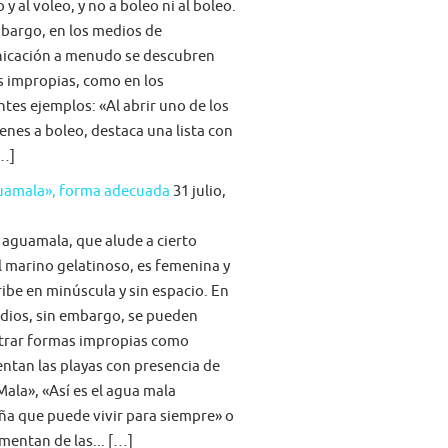
 y al voleo, y no a boleo ni al boleo.
bargo, en los medios de
icación a menudo se descubren
s impropias, como en los
ntes ejemplos: «Al abrir uno de los
nes a boleo, destaca una lista con
[…]
guamala», forma adecuada
31 julio,
 aguamala, que alude a cierto
 marino gelatinoso, es femenina y
ribe en minúscula y sin espacio. En
dios, sin embargo, se pueden
trar formas impropias como
tan las playas con presencia de
ala», «Así es el agua mala
ña que puede vivir para siempre» o
imentan de las... […]