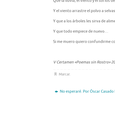
Que la lluvia, el viento y el sol los 
Y el viento arrastre el polvo a selva
Y que a los árboles les sirva de ali
Y que todo empiece de nuevo…
Si me muero quiero confundirme con
V Certamen «Poemas sin Rostro» 2
Marcar
.
No esperaré. Por Óscar Casado 