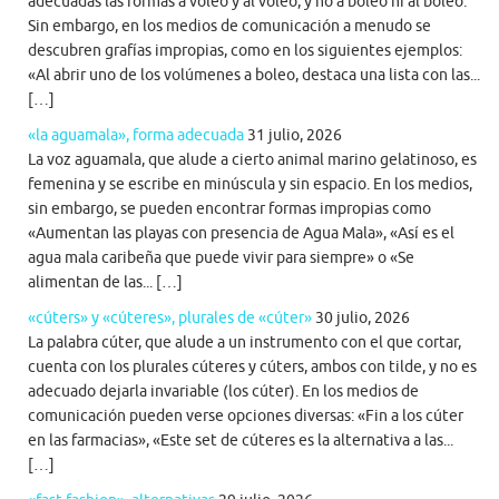
adecuadas las formas a voleo y al voleo, y no a boleo ni al boleo.
Sin embargo, en los medios de comunicación a menudo se
descubren grafías impropias, como en los siguientes ejemplos:
«Al abrir uno de los volúmenes a boleo, destaca una lista con las...
[…]
«la aguamala», forma adecuada
31 julio, 2026
La voz aguamala, que alude a cierto animal marino gelatinoso, es
femenina y se escribe en minúscula y sin espacio. En los medios,
sin embargo, se pueden encontrar formas impropias como
«Aumentan las playas con presencia de Agua Mala», «Así es el
agua mala caribeña que puede vivir para siempre» o «Se
alimentan de las... […]
«cúters» y «cúteres», plurales de «cúter»
30 julio, 2026
La palabra cúter, que alude a un instrumento con el que cortar,
cuenta con los plurales cúteres y cúters, ambos con tilde, y no es
adecuado dejarla invariable (los cúter). En los medios de
comunicación pueden verse opciones diversas: «Fin a los cúter
en las farmacias», «Este set de cúteres es la alternativa a las...
[…]