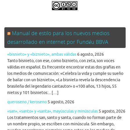
.
Manual de estilo para los nuevos medios
desarrollado en internet por Fundéu BBVA
«bisnieto» y «biznieto», ambas válidas
6 agosto, 2026
Tanto bisnieto, con ese, como biznieto, con zeta, son voces
válidas en español. Es frecuente encontrar estas dos grafías en
los medios de comunicación: «Celebra la vida y cumple su sueño
de bailar con un biznieto», «La bisnieta revela la descendencia
brasileña del legendario cantautor» o «100 años, 13 hijos, 55
nietos y 101 bisnietos:... […]
queroseno / keroseno
5 agosto, 2026
«san», «santo» y «santa», mayúsculas y minúsculas
5 agosto, 2026
Los tratamientos san, santo y santa, cuando no forman parte de
un nombre propio, se escriben con minúscula. Sin embargo,