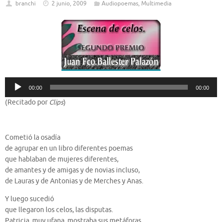
branchi
2 junio, 2009
Audiopoemas
,
Multimedia
Reproductor
00:00
00:00
de
(Recitado por
Clips
)
audio
Cometió la osadía
de agrupar en un libro diferentes poemas
que hablaban de mujeres diferentes,
de amantes y de amigas y de novias incluso,
de Lauras y de Antonias y de Merches y Anas.
Y luego sucedió
que llegaron los celos, las disputas.
Patricia, muy ufana, mostraba sus metáforas,