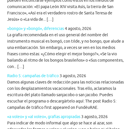
pueden encontrarse ejemplos como estos en los medios de
comunicación: «El papa León XIV visita Asís, la tierra de San
Francisco», «Así era el verdadero rostro de Santa Teresa de
Jesús» o «La vida de... […]
«bongo» y «bongó», diferencias
4 agosto, 2026
La grafía recomendada en el uso general del nombre del
instrumento musical es bongó, con tilde, y no bongo, que alude a
una embarcación. Sin embargo, a veces se ven en los medios
frases como estas: «¿Cómo elegir el mejor bongo?», «Se la vio
bailando al ritmo de los bongos brasileños» o «Sus componentes,
con... […]
Radio 5: campañas de tráfico
3 agosto, 2026
Damos algunas claves de redacción para las noticias relacionadas
con los desplazamientos vacacionales. Tras ello, aclaramos la
escritura del plato llamado sanjacobo o san jacobo. Puedes
escuchar el programa o descargártelo aquí: The post Radio 5:
campañas de tráfico first appeared on FundéuRAE.
«a voleo» y «al voleo», grafías apropiadas
3 agosto, 2026
Para indicar de modo informal que algo se hace al azar, son