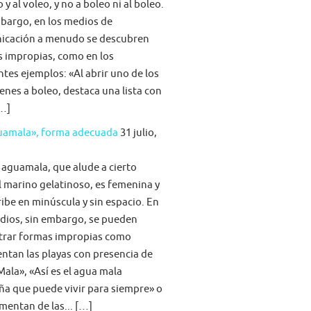
 y al voleo, y no a boleo ni al boleo.
bargo, en los medios de
icación a menudo se descubren
s impropias, como en los
ntes ejemplos: «Al abrir uno de los
nes a boleo, destaca una lista con
[…]
guamala», forma adecuada
31 julio,
 aguamala, que alude a cierto
 marino gelatinoso, es femenina y
ribe en minúscula y sin espacio. En
dios, sin embargo, se pueden
trar formas impropias como
tan las playas con presencia de
ala», «Así es el agua mala
ña que puede vivir para siempre» o
imentan de las... […]