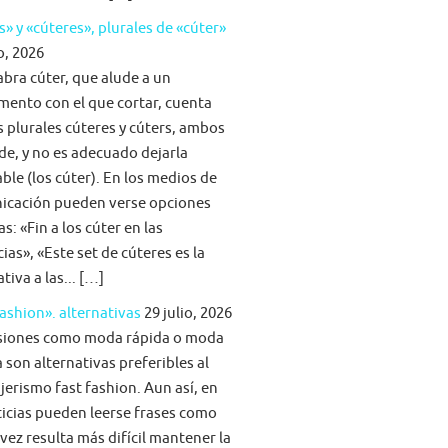
s» y «cúteres», plurales de «cúter»
o, 2026
abra cúter, que alude a un
mento con el que cortar, cuenta
s plurales cúteres y cúters, ambos
lde, y no es adecuado dejarla
able (los cúter). En los medios de
icación pueden verse opciones
s: «Fin a los cúter en las
ias», «Este set de cúteres es la
tiva a las... […]
fashion». alternativas
29 julio, 2026
siones como moda rápida o moda
 son alternativas preferibles al
jerismo fast fashion. Aun así, en
ticias pueden leerse frases como
vez resulta más difícil mantener la