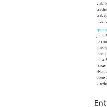
viabil
crecim
trabaj
mucho 
«punto
julio, 
La con
que al
de mir
mira. 
frases
«Ha pu
pone e
provin
Ent