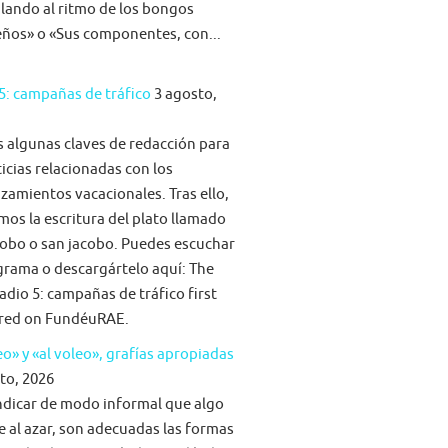
ilando al ritmo de los bongos
eños» o «Sus componentes, con...
5: campañas de tráfico
3 agosto,
algunas claves de redacción para
ticias relacionadas con los
zamientos vacacionales. Tras ello,
mos la escritura del plato llamado
obo o san jacobo. Puedes escuchar
grama o descargártelo aquí: The
adio 5: campañas de tráfico first
red on FundéuRAE.
eo» y «al voleo», grafías apropiadas
to, 2026
ndicar de modo informal que algo
e al azar, son adecuadas las formas