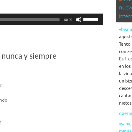
nuev
inte
Utiliza
00:00
las
«bisni
teclas
agosto
de
Tanto 
flecha
con ze
arriba/abajo
 nunca y siempre
Es fre
para
en los
aumentar
la vid
o
un biz
disminuir
z
descen
el
cantau
volumen.
ando
nietos
quero
n;
«san»,
minús