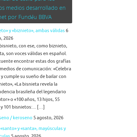
os medios desarrollado en
rnet por Fundéu BBVA
eto» y «biznieto», ambas válidas
6
, 2026
bisnieto, con ese, como biznieto,
ta, son voces válidas en español.
cuente encontrar estas dos grafías
 medios de comunicación: «Celebra
a y cumple su sueño de bailar con
nieto», «La bisnieta revela la
dencia brasileña del legendario
tor» o «100 años, 13 hijos, 55
 y 101 bisnietos:... […]
seno / keroseno
5 agosto, 2026
 «santo» y «santa», mayúsculas y
culas
5 agosto, 2026