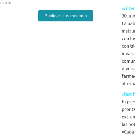
tario.
«cúter
30 juli
La pal
instru
con lo
con ti
invari
comun
diversa
farmac
alterna
«fast 
Expre
pronta
extran
las no
«Cada 