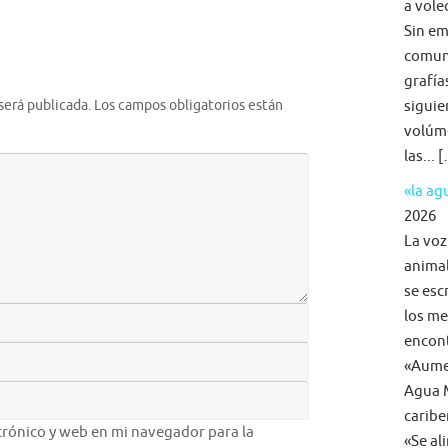
a voleo
Sin em
comun
grafía
siguie
será publicada.
Los campos obligatorios están
volúme
las... 
«la a
2026
La voz
animal
se esc
los me
encon
«Aumen
Agua M
caribe
rónico y web en mi navegador para la
«Se al