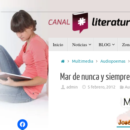
Saltar
al
contenido
Saltar
Inicio
Noticias
BLOG
Zona
al
contenido
Inicio
Multimedia
Audiopoemas
Mar de nunca y siempre.
admin
5 febrero, 2012
Au