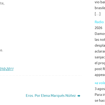
vio ba
te,
brasil
[…]
Radio 
2026
Damos 
las no
despla
as.
aclara
sanjac
el pro
010-2011
post R
appea
«a vol
3 agos
Para i
Eros. Por Elena Marqués Núñez
se hac