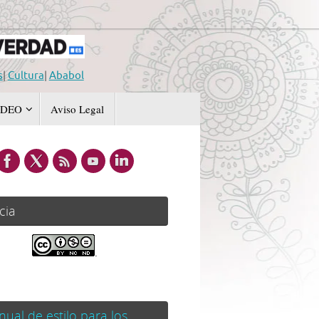
s
|
Cultura
|
Ababol
IDEO
Aviso Legal
cia
.
ual de estilo para los