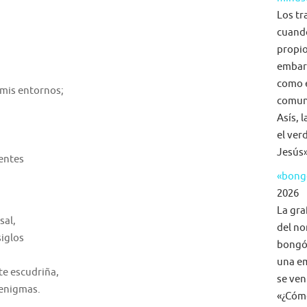
Los tr
cuand
propio
embar
como e
 mis entornos;
comuni
Asís, 
el ver
Jesús»
entes
«bongo
2026
La gra
sal,
del no
iglos
bongó,
una em
te escudriña,
se ven
 enigmas.
«¿Cómo