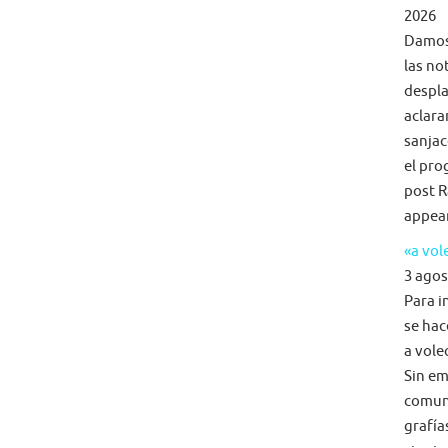
2026
Damos 
las no
despla
aclara
sanjac
el pro
post R
appea
«a vol
3 agos
Para i
se hac
a voleo
Sin em
comun
grafía