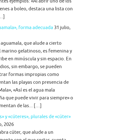
ntes ejemplos: «Al abrir uno de los
nes a boleo, destaca una lista con
[…]
guamala», forma adecuada
31 julio,
 aguamala, que alude a cierto
 marino gelatinoso, es femenina y
ribe en minúscula y sin espacio. En
dios, sin embargo, se pueden
trar formas impropias como
tan las playas con presencia de
ala», «Así es el agua mala
ña que puede vivir para siempre» o
imentan de las... […]
s» y «cúteres», plurales de «cúter»
o, 2026
abra cúter, que alude a un