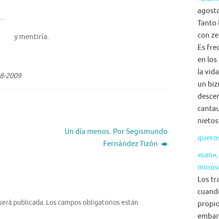
agosto
o…
Tanto 
con ze
y mentiría.
Es fre
en los
la vid
8-2009
un biz
descen
cantau
nietos
Un día menos. Por Segismundo
quero
Fernández Tizón
«san»,
minús
Los tr
cuand
será publicada.
Los campos obligatorios están
propio
embar