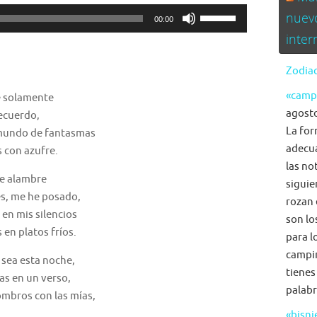
Utiliza
nuev
00:00
las
inte
teclas
de
Zodiac
flecha
«camp
e solamente
arriba/abajo
agosto
recuerdo,
para
La for
 mundo de fantasmas
aumentar
adecua
 con azufre.
o
las no
disminuir
de alambre
siguie
el
res, me he posado,
rozan 
volumen.
 en mis silencios
son lo
 en platos fríos.
para l
campi
sea esta noche,
tienes
as en un verso,
palabr
ombros con las mías,
«bisni