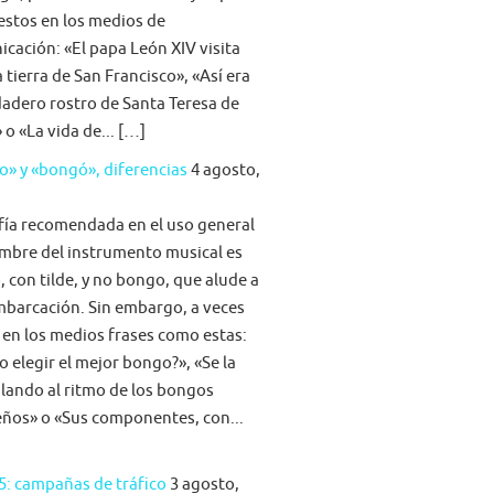
stos en los medios de
cación: «El papa León XIV visita
la tierra de San Francisco», «Así era
dadero rostro de Santa Teresa de
 o «La vida de... […]
» y «bongó», diferencias
4 agosto,
fía recomendada en el uso general
mbre del instrumento musical es
 con tilde, y no bongo, que alude a
barcación. Sin embargo, a veces
 en los medios frases como estas:
 elegir el mejor bongo?», «Se la
ilando al ritmo de los bongos
eños» o «Sus componentes, con...
5: campañas de tráfico
3 agosto,