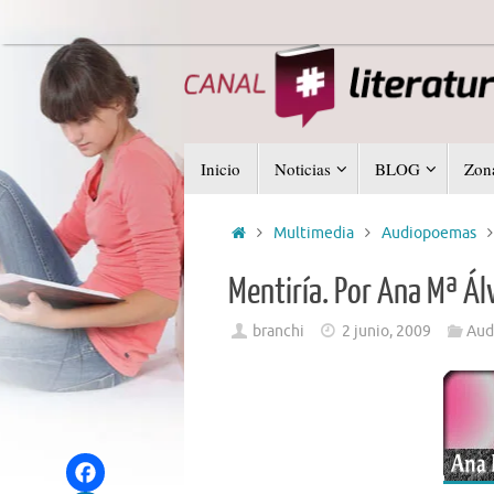
Saltar
al
contenido
Saltar
Inicio
Noticias
BLOG
Zona
al
contenido
Inicio
Multimedia
Audiopoemas
Mentiría. Por Ana Mª Ál
branchi
2 junio, 2009
Aud