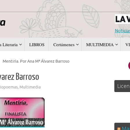
Noticia
 Literaria
LIBROS
Certámenes
MULTIMEDIA
V
Mentiría. Por Ana Mª Álvarez Barroso
varez Barroso
Licen
iopoemas
,
Multimedia
Man