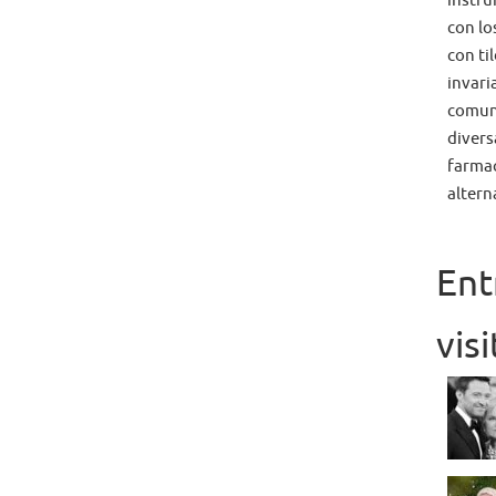
instru
con lo
con ti
invari
comun
diversa
farmac
alterna
Ent
vis