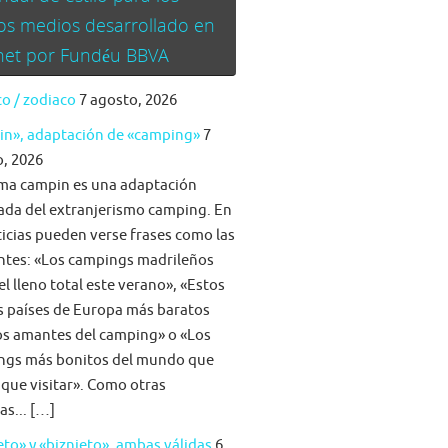
os medios desarrollado en
rnet por Fundéu BBVA
o / zodiaco
7 agosto, 2026
in», adaptación de «camping»
7
, 2026
ma campin es una adaptación
da del extranjerismo camping. En
ticias pueden verse frases como las
ntes: «Los campings madrileños
el lleno total este verano», «Estos
s países de Europa más baratos
os amantes del camping» o «Los
ngs más bonitos del mundo que
 que visitar». Como otras
as... […]
eto» y «biznieto», ambas válidas
6