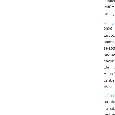
siguie
volúme
las... 
«la a
2026
La voz
animal
se esc
los me
encon
«Aumen
Agua M
caribe
«Se al
«cúter
30 juli
La pal