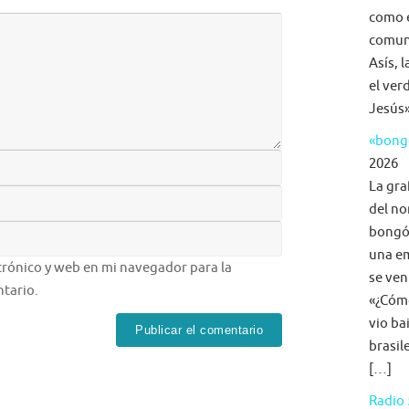
como e
comuni
Asís, 
el ver
Jesús»
«bongo
2026
La gra
del no
bongó,
una em
rónico y web en mi navegador para la
se ven
tario.
«¿Cómo
vio ba
brasil
[…]
Radio 