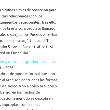
algunas claves de redacción para
ticias relacionadas con los
zamientos vacacionales. Tras ello,
mos la escritura del plato llamado
obo o san jacobo. Puedes escuchar
grama o descargártelo aquí: The
adio 5: campañas de tráfico first
red on FundéuRAE.
eo» y «al voleo», grafías apropiadas
to, 2026
ndicar de modo informal que algo
e al azar, son adecuadas las formas
 y al voleo, y no a boleo ni al boleo.
bargo, en los medios de
icación a menudo se descubren
s impropias, como en los