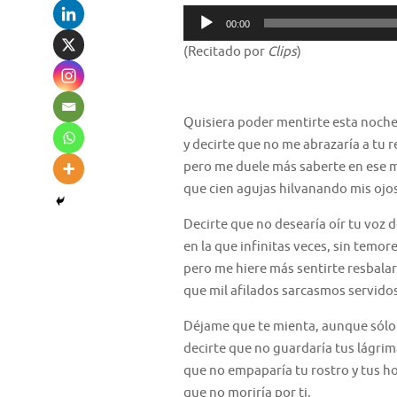
Reproductor
00:00
de
(Recitado por
Clips
)
audio
Quisiera poder mentirte esta noch
y decirte que no me abrazaría a tu 
pero me duele más saberte en ese
que cien agujas hilvanando mis ojos
Decirte que no desearía oír tu voz 
en la que infinitas veces, sin temo
pero me hiere más sentirte resbalar
que mil afilados sarcasmos servidos
Déjame que te mienta, aunque sólo 
decirte que no guardaría tus lágrim
que no empaparía tu rostro y tus h
que no moriría por ti,