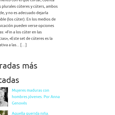
mento con el que cortar, cuenta
s plurales cúteres y cúters, ambos
lde, y no es adecuado dejarla
able (los cúter). En los medios de
icación pueden verse opciones
s: «Fin a los cúter en las
ias», «Este set de cúteres es la
tiva a las... […]
radas más
itadas
Mujeres maduras con
hombres jóvenes. Por Anna
Genovés
Aquella querida niña.