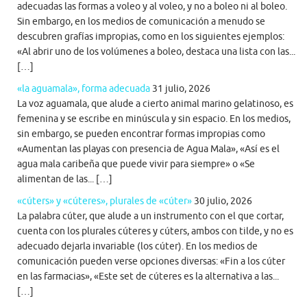
adecuadas las formas a voleo y al voleo, y no a boleo ni al boleo.
Sin embargo, en los medios de comunicación a menudo se
descubren grafías impropias, como en los siguientes ejemplos:
«Al abrir uno de los volúmenes a boleo, destaca una lista con las...
[…]
«la aguamala», forma adecuada
31 julio, 2026
La voz aguamala, que alude a cierto animal marino gelatinoso, es
femenina y se escribe en minúscula y sin espacio. En los medios,
sin embargo, se pueden encontrar formas impropias como
«Aumentan las playas con presencia de Agua Mala», «Así es el
agua mala caribeña que puede vivir para siempre» o «Se
alimentan de las... […]
«cúters» y «cúteres», plurales de «cúter»
30 julio, 2026
La palabra cúter, que alude a un instrumento con el que cortar,
cuenta con los plurales cúteres y cúters, ambos con tilde, y no es
adecuado dejarla invariable (los cúter). En los medios de
comunicación pueden verse opciones diversas: «Fin a los cúter
en las farmacias», «Este set de cúteres es la alternativa a las...
[…]