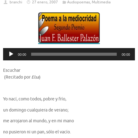
branchi
27 enero, 2007
Audiopoemas
,
Multimedia
Reproductor
00:00
00:00
de
audio
Escuchar
(Recitado por
Elsa
)
Yo nací, como todos, pobre y frío,
un domingo cualquiera de verano;
me arrojaron al mundo, y en mi mano
no pusieron ni un pan, sólo el vacío.