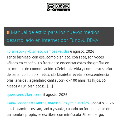
.
Manual de estilo para los nuevos medios
desarrollado en internet por Fundéu BBVA
«bisnieto» y «biznieto», ambas válidas
6 agosto, 2026
Tanto bisnieto, con ese, como biznieto, con zeta, son voces
válidas en español. Es frecuente encontrar estas dos grafías en
los medios de comunicación: «Celebra la vida y cumple su sueño
de bailar con un biznieto», «La bisnieta revela la descendencia
brasileña del legendario cantautor» o «100 años, 13 hijos, 55
nietos y 101 bisnietos:... […]
queroseno / keroseno
5 agosto, 2026
«san», «santo» y «santa», mayúsculas y minúsculas
5 agosto, 2026
Los tratamientos san, santo y santa, cuando no forman parte de
un nombre propio, se escriben con minúscula. Sin embargo,