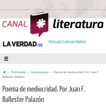
Saltar
al
contenido
Noticias
|
Cultura
|
Ababol
Inicio
Multimedia
Audiopoemas
Poema de mediocridad. Por Juan F.
Ballester Palazón
Poema de mediocridad. Por Juan F.
Ballester Palazón