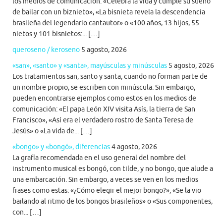
los medios de comunicación: «Celebra la vida y cumple su sueño
de bailar con un biznieto», «La bisnieta revela la descendencia
brasileña del legendario cantautor» o «100 años, 13 hijos, 55
nietos y 101 bisnietos:... […]
queroseno / keroseno
5 agosto, 2026
«san», «santo» y «santa», mayúsculas y minúsculas
5 agosto, 2026
Los tratamientos san, santo y santa, cuando no forman parte de
un nombre propio, se escriben con minúscula. Sin embargo,
pueden encontrarse ejemplos como estos en los medios de
comunicación: «El papa León XIV visita Asís, la tierra de San
Francisco», «Así era el verdadero rostro de Santa Teresa de
Jesús» o «La vida de... […]
«bongo» y «bongó», diferencias
4 agosto, 2026
La grafía recomendada en el uso general del nombre del
instrumento musical es bongó, con tilde, y no bongo, que alude a
una embarcación. Sin embargo, a veces se ven en los medios
frases como estas: «¿Cómo elegir el mejor bongo?», «Se la vio
bailando al ritmo de los bongos brasileños» o «Sus componentes,
con... […]