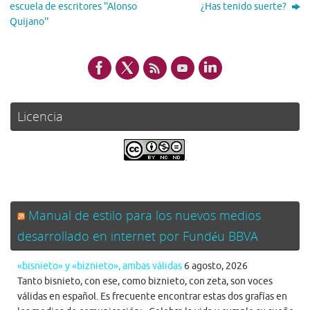
escuela de escritores ''Alonso
¿Has tenido suerte?
Quijano''
Licencia
.
Manual de estilo para los nuevos medios
desarrollado en internet por Fundéu BBVA
«bisnieto» y «biznieto», ambas válidas
6 agosto, 2026
Tanto bisnieto, con ese, como biznieto, con zeta, son voces
válidas en español. Es frecuente encontrar estas dos grafías en