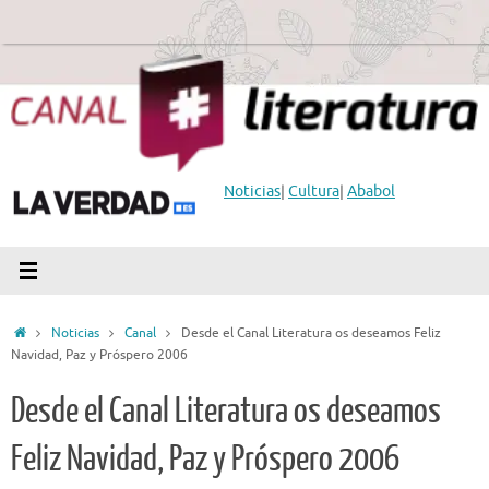
Saltar
al
contenido
Noticias
|
Cultura
|
Ababol
Inicio
Noticias
Canal
Desde el Canal Literatura os deseamos Feliz
Navidad, Paz y Próspero 2006
Desde el Canal Literatura os deseamos
Feliz Navidad, Paz y Próspero 2006