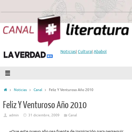
Saltar
al
contenido
Noticias
|
Cultura
|
Ababol
Inicio
Noticias
Canal
Feliz Y Venturoso Año 2010
Feliz Y Venturoso Año 2010
admin
31 diciembre, 2009
Canal
«Que este nuevo año sea fuente de inspiración para perseguir