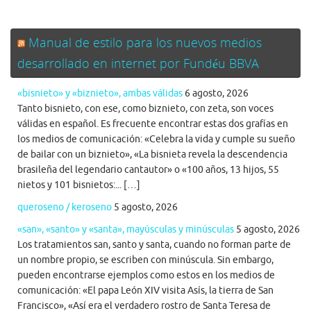
Manual de estilo para los nuevos medios
desarrollado en internet por Fundéu BBVA
«bisnieto» y «biznieto», ambas válidas
6 agosto, 2026
Tanto bisnieto, con ese, como biznieto, con zeta, son voces
válidas en español. Es frecuente encontrar estas dos grafías en
los medios de comunicación: «Celebra la vida y cumple su sueño
de bailar con un biznieto», «La bisnieta revela la descendencia
brasileña del legendario cantautor» o «100 años, 13 hijos, 55
nietos y 101 bisnietos:... […]
queroseno / keroseno
5 agosto, 2026
«san», «santo» y «santa», mayúsculas y minúsculas
5 agosto, 2026
Los tratamientos san, santo y santa, cuando no forman parte de
un nombre propio, se escriben con minúscula. Sin embargo,
pueden encontrarse ejemplos como estos en los medios de
comunicación: «El papa León XIV visita Asís, la tierra de San
Francisco», «Así era el verdadero rostro de Santa Teresa de