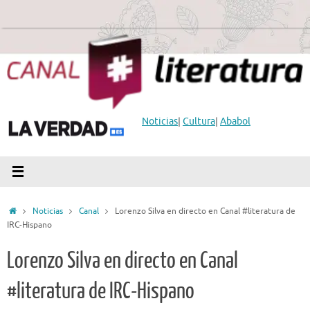
Saltar
al
contenido
Noticias
|
Cultura
|
Ababol
Inicio
Noticias
Canal
Lorenzo Silva en directo en Canal #literatura de
IRC-Hispano
Lorenzo Silva en directo en Canal
#literatura de IRC-Hispano