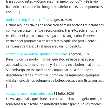
frases como estas: «¿Cómo elegir el mejor bongo?», «Se la vio
bailando al ritmo de los bongos brasileños» o «Sus componentes,
con... […]
Radio 5: campañas de tráfico
3 agosto, 2026
Damos algunas claves de redacción para las noticias relacionadas
con los desplazamientos vacacionales. Tras ello, aclaramos la
escritura del plato llamado sanjacobo o san jacobo. Puedes
escuchar el programa o descargártelo aquí: The post Radio 5:
campañas de tráfico first appeared on FundéuRAE.
«a voleo» y «al voleo», grafías apropiadas
3 agosto, 2026
Para indicar de modo informal que algo se hace al azar, son
adecuadas las formas a voleo y al voleo, y no a boleo ni al boleo.
Sin embargo, en los medios de comunicación a menudo se
descubren grafías impropias, como en los siguientes ejemplos:
«Al abrir uno de los volúmenes a boleo, destaca una lista con las...
[…]
«la aguamala», forma adecuada
31 julio, 2026
La voz aguamala, que alude a cierto animal marino gelatinoso, es
femenina y se escribe en minúscula y sin espacio. En los medios,