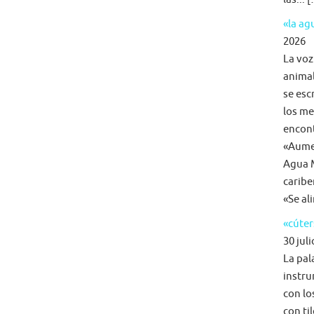
«la a
2026
La voz
animal
se esc
los me
encon
«Aumen
Agua M
caribe
«Se al
«cúter
30 juli
La pal
instru
con lo
con ti