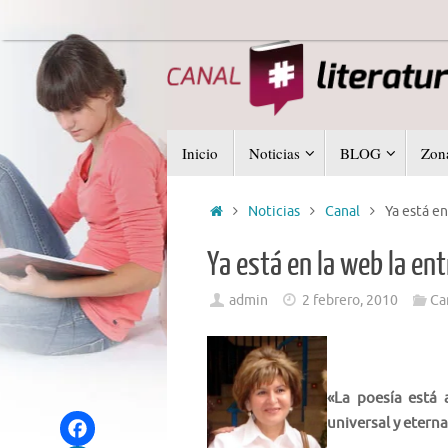
Saltar
al
contenido
Saltar
Inicio
Noticias
BLOG
Zona
al
contenido
Inicio
Noticias
Canal
Ya está en
Ya está en la web la en
admin
2 febrero, 2010
Ca
«La poesía está 
universal y eterna