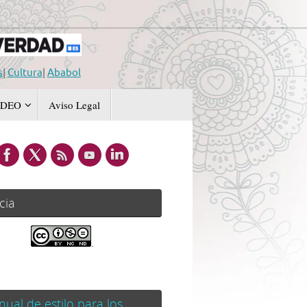
s
|
Cultura
|
Ababol
IDEO
Aviso Legal
cia
.
ual de estilo para los