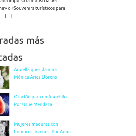
aña impulsa la industria del
ir» o «Souvenirs turísticos para
... […]
radas más
itadas
Aquella querida niña.
Mónica Arias Llorens
Oración para un Angelillo.
Por Usue Mendaza
Mujeres maduras con
hombres jóvenes. Por Anna