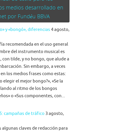
os medios desarrollado en
rnet por Fundéu BBVA
» y «bongó», diferencias
4 agosto,
fía recomendada en el uso general
mbre del instrumento musical es
 con tilde, y no bongo, que alude a
barcación. Sin embargo, a veces
 en los medios frases como estas:
 elegir el mejor bongo?», «Se la
ilando al ritmo de los bongos
eños» o «Sus componentes, con...
5: campañas de tráfico
3 agosto,
algunas claves de redacción para