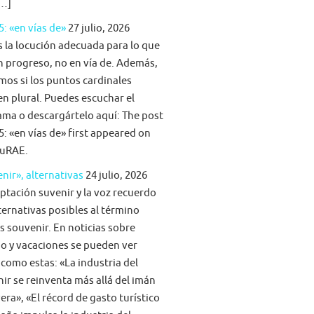
[…]
5: «en vías de»
27 julio, 2026
s la locución adecuada para lo que
n progreso, no en vía de. Además,
mos si los puntos cardinales
n plural. Puedes escuchar el
ma o descargártelo aquí: The post
5: «en vías de» first appeared on
uRAE.
nir», alternativas
24 julio, 2026
ptación suvenir y la voz recuerdo
ternativas posibles al término
s souvenir. En noticias sobre
o y vacaciones se pueden ver
 como estas: «La industria del
ir se reinventa más allá del imán
era», «El récord de gasto turístico