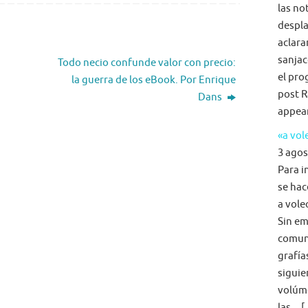
las no
despla
aclara
sanjac
Todo necio confunde valor con precio:
el pro
la guerra de los eBook. Por Enrique
post R
Dans
appea
«a vol
3 agos
Para i
se hac
a voleo
Sin em
comun
grafía
siguie
volúme
las... 