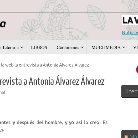
Noticia
 Literaria
LIBROS
Certámenes
MULTIMEDIA
V
 la web la entrevista a Antonia Álvarez Álvarez
trevista a Antonia Álvarez Álvarez
Licen
nal
antes y después del hombre, y yo así lo creo. Es
.»
Man