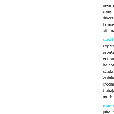
invari
comun
diversa
farmac
alterna
«fast 
Expre
pronta
extran
las no
«Cada 
viabil
crecim
trabaj
mucho 
«punto
julio, 