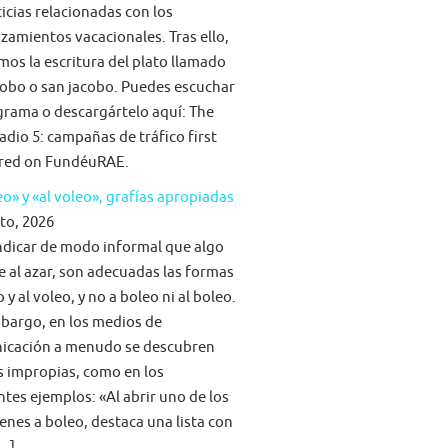
ticias relacionadas con los
zamientos vacacionales. Tras ello,
mos la escritura del plato llamado
obo o san jacobo. Puedes escuchar
grama o descargártelo aquí: The
adio 5: campañas de tráfico first
red on FundéuRAE.
eo» y «al voleo», grafías apropiadas
to, 2026
ndicar de modo informal que algo
e al azar, son adecuadas las formas
 y al voleo, y no a boleo ni al boleo.
bargo, en los medios de
icación a menudo se descubren
s impropias, como en los
ntes ejemplos: «Al abrir uno de los
nes a boleo, destaca una lista con
[…]