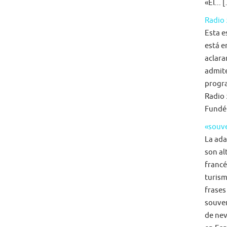
«El... 
Radio 
Esta e
está e
aclara
admite
progra
Radio 
Fundé
«souve
La ada
son al
francé
turism
frases
souven
de nev