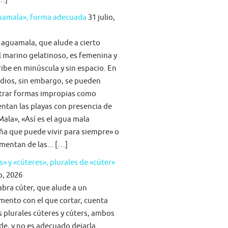
guamala», forma adecuada
31 julio,
 aguamala, que alude a cierto
 marino gelatinoso, es femenina y
ribe en minúscula y sin espacio. En
dios, sin embargo, se pueden
trar formas impropias como
tan las playas con presencia de
ala», «Así es el agua mala
ña que puede vivir para siempre» o
imentan de las... […]
s» y «cúteres», plurales de «cúter»
o, 2026
abra cúter, que alude a un
mento con el que cortar, cuenta
s plurales cúteres y cúters, ambos
lde, y no es adecuado dejarla