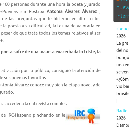
 160 personas durante una hora la poeta y jurado
nuev
 «Poemas sin Rostro»
Antonia Álvarez Álvarez
,
inte
de las preguntas que le hicieron en directo los
 la poesía y su dificultad, la forma de valorarla en
«bongo
 pesar de que trata todos los temas relativos al ser
2026
e.
La gra
del no
el poeta sufre de una manera exacerbada lo triste, la
bongó,
una em
 atracción por lo público, consiguió la atención de
se ven
de sus poemas favoritos.
«¿Cómo
ntonia Álvarez conoce muy bien la etapa novel y de
vio ba
 jurado.
brasil
[…]
ara acceder a la entrevista completa.
Radio 
 de IRC-Hispano pinchando en la
2026
Damos 