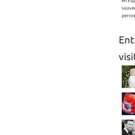
en Esp
souven
perros
Ent
vis