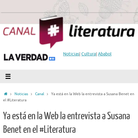
Saltar
al
contenido
Noticias
|
Cultura
|
Ababol
Inicio
Noticias
Canal
Ya está en la Web la entrevista a Susana Benet en
el #Literatura
Ya está en la Web la entrevista a Susana
Benet en el #Literatura