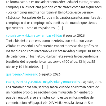
La forma campin es una adaptación adecuada del extranjerismo
camping. En las noticias pueden verse frases como las siguientes:
«Los campings madrileños rozan el lleno total este verano»,
«Estos son los países de Europa más baratos para los amantes del
camping» o «Los campings más bonitos del mundo que tienes
que visitar». Como otras palabras... […]
«bisnieto» y «biznieto», ambas válidas
6 agosto, 2026
Tanto bisnieto, con ese, como biznieto, con zeta, son voces
válidas en español. Es frecuente encontrar estas dos grafías en
los medios de comunicación: «Celebra la vida y cumple su sueño
de bailar con un biznieto», «La bisnieta revela la descendencia
brasileña del legendario cantautor» o «100 años, 13 hijos, 55
nietos y 101 bisnietos:... […]
queroseno / keroseno
5 agosto, 2026
«san», «santo» y «santa», mayúsculas y minúsculas
5 agosto, 2026
Los tratamientos san, santo y santa, cuando no forman parte de
un nombre propio, se escriben con minúscula. Sin embargo,
pueden encontrarse ejemplos como estos en los medios de
comunicación: «El papa León XIV visita Asís, la tierra de San