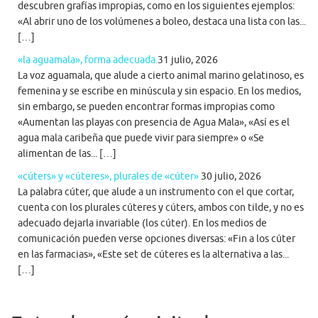
descubren grafías impropias, como en los siguientes ejemplos:
«Al abrir uno de los volúmenes a boleo, destaca una lista con las...
[…]
«la aguamala», forma adecuada
31 julio, 2026
La voz aguamala, que alude a cierto animal marino gelatinoso, es
femenina y se escribe en minúscula y sin espacio. En los medios,
sin embargo, se pueden encontrar formas impropias como
«Aumentan las playas con presencia de Agua Mala», «Así es el
agua mala caribeña que puede vivir para siempre» o «Se
alimentan de las... […]
«cúters» y «cúteres», plurales de «cúter»
30 julio, 2026
La palabra cúter, que alude a un instrumento con el que cortar,
cuenta con los plurales cúteres y cúters, ambos con tilde, y no es
adecuado dejarla invariable (los cúter). En los medios de
comunicación pueden verse opciones diversas: «Fin a los cúter
en las farmacias», «Este set de cúteres es la alternativa a las...
[…]