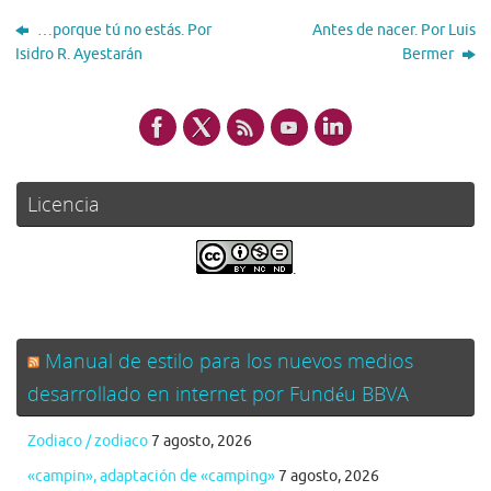
…porque tú no estás. Por
Antes de nacer. Por Luis
Isidro R. Ayestarán
Bermer
Licencia
.
Manual de estilo para los nuevos medios
desarrollado en internet por Fundéu BBVA
Zodiaco / zodiaco
7 agosto, 2026
«campin», adaptación de «camping»
7 agosto, 2026