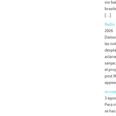
vio ba
brasil
[…]
Radio 
2026
Damos 
las no
despla
aclara
sanjac
el pro
post R
appea
«a vol
3 agos
Para i
se hac