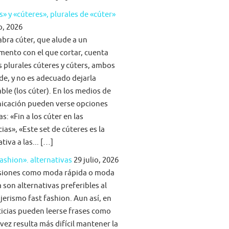
s» y «cúteres», plurales de «cúter»
o, 2026
abra cúter, que alude a un
mento con el que cortar, cuenta
s plurales cúteres y cúters, ambos
lde, y no es adecuado dejarla
able (los cúter). En los medios de
icación pueden verse opciones
s: «Fin a los cúter en las
ias», «Este set de cúteres es la
tiva a las... […]
fashion». alternativas
29 julio, 2026
siones como moda rápida o moda
 son alternativas preferibles al
jerismo fast fashion. Aun así, en
ticias pueden leerse frases como
vez resulta más difícil mantener la