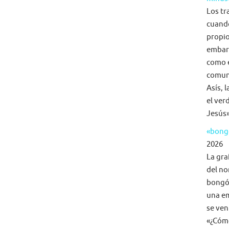
Los tr
cuand
propio
embar
como e
comuni
Asís, 
el ver
Jesús»
«bongo
2026
La gra
del no
bongó,
una em
se ven
«¿Cómo