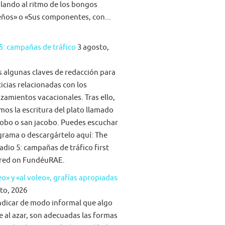
ilando al ritmo de los bongos
eños» o «Sus componentes, con...
5: campañas de tráfico
3 agosto,
algunas claves de redacción para
ticias relacionadas con los
zamientos vacacionales. Tras ello,
mos la escritura del plato llamado
obo o san jacobo. Puedes escuchar
grama o descargártelo aquí: The
adio 5: campañas de tráfico first
red on FundéuRAE.
eo» y «al voleo», grafías apropiadas
to, 2026
ndicar de modo informal que algo
e al azar, son adecuadas las formas