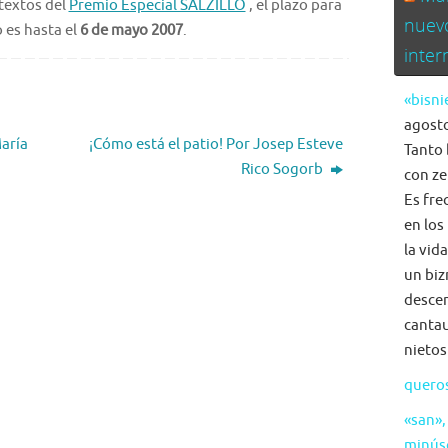
textos del
Premio Especial SALZILLO
, el plazo para
nuev
 es hasta el
6 de mayo 2007
.
inte
«bisni
agosto
aría
¡Cómo está el patio! Por Josep Esteve
Tanto 
Rico Sogorb
con ze
Es fre
en los
la vid
un biz
descen
cantau
nietos
quero
«san»,
minús