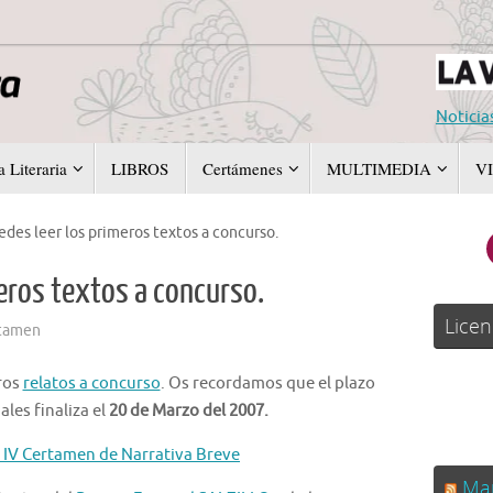
Noticia
 Literaria
LIBROS
Certámenes
MULTIMEDIA
V
edes leer los primeros textos a concurso.
eros textos a concurso.
Licen
tamen
ros
relatos a concurso
. Os recordamos que el plazo
ales finaliza el
20 de Marzo del 2007.
l IV Certamen de Narrativa Breve
Man