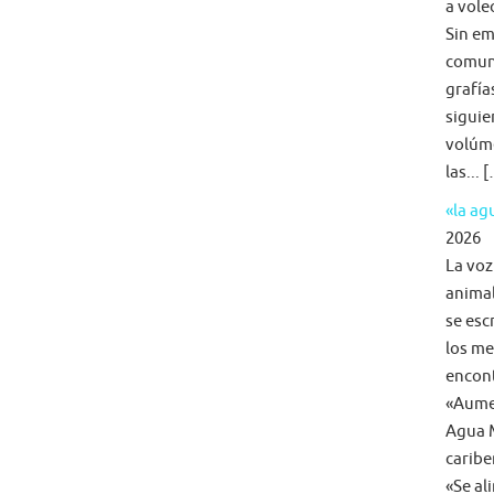
a voleo
Sin em
comun
grafía
siguie
volúme
las... 
«la a
2026
La voz
animal
se esc
los me
encon
«Aumen
Agua M
caribe
«Se al