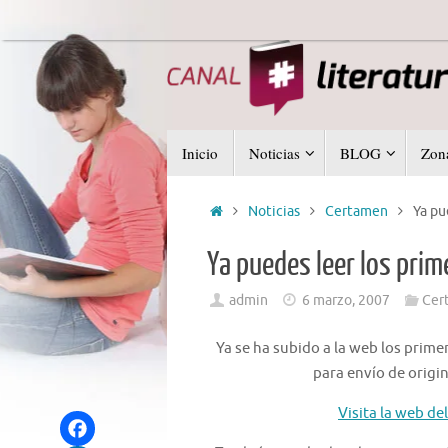
Saltar
al
contenido
Saltar
Inicio
Noticias
BLOG
Zona
al
contenido
Inicio
Noticias
Certamen
Ya pu
Ya puedes leer los prim
admin
6 marzo, 2007
Cer
Ya se ha subido a la web los prime
para envío de origin
Visita la web de