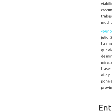
viabil
crecim
trabaj
mucho 
«punto
julio, 
La con
que al
de mir
mira. 
frases
«Ha pu
pone e
provin
Ent