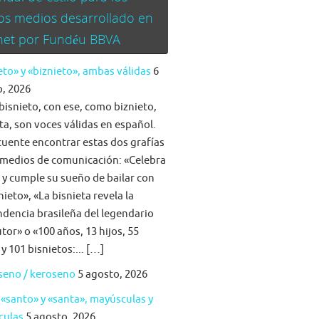
os medios desarrollado en
rnet por Fundéu BBVA
eto» y «biznieto», ambas válidas
6
, 2026
bisnieto, con ese, como biznieto,
ta, son voces válidas en español.
cuente encontrar estas dos grafías
 medios de comunicación: «Celebra
a y cumple su sueño de bailar con
nieto», «La bisnieta revela la
dencia brasileña del legendario
tor» o «100 años, 13 hijos, 55
 y 101 bisnietos:... […]
seno / keroseno
5 agosto, 2026
 «santo» y «santa», mayúsculas y
culas
5 agosto, 2026