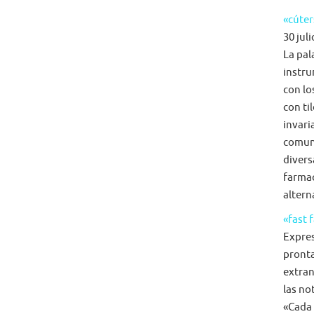
«cúter
30 juli
La pal
instru
con lo
con ti
invari
comun
diversa
farmac
alterna
«fast 
Expre
pronta
extran
las no
«Cada 