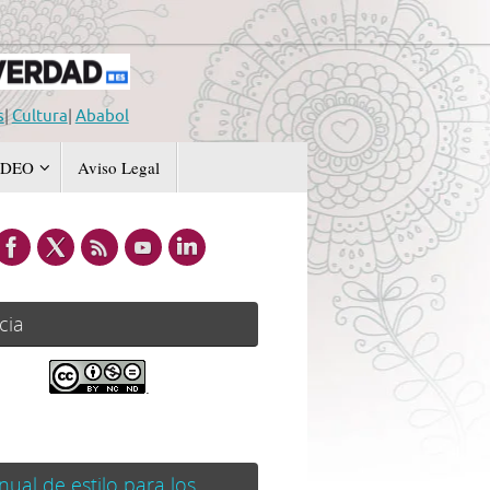
s
|
Cultura
|
Ababol
IDEO
Aviso Legal
cia
.
ual de estilo para los