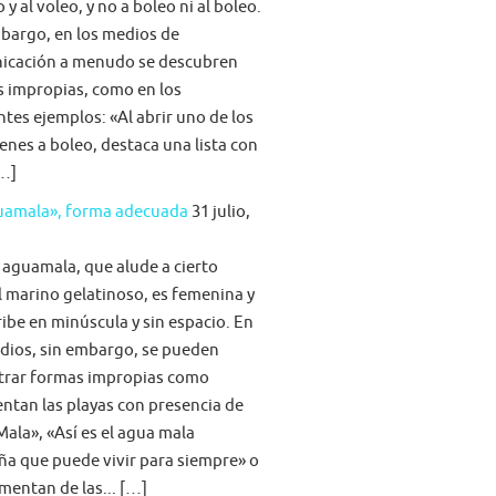
 y al voleo, y no a boleo ni al boleo.
bargo, en los medios de
icación a menudo se descubren
s impropias, como en los
ntes ejemplos: «Al abrir uno de los
nes a boleo, destaca una lista con
[…]
guamala», forma adecuada
31 julio,
 aguamala, que alude a cierto
 marino gelatinoso, es femenina y
ribe en minúscula y sin espacio. En
dios, sin embargo, se pueden
trar formas impropias como
tan las playas con presencia de
ala», «Así es el agua mala
ña que puede vivir para siempre» o
imentan de las... […]