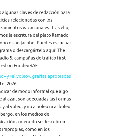
algunas claves de redacción para
ticias relacionadas con los
zamientos vacacionales. Tras ello,
mos la escritura del plato llamado
obo o san jacobo. Puedes escuchar
grama o descargártelo aquí: The
adio 5: campañas de tráfico first
red on FundéuRAE.
eo» y «al voleo», grafías apropiadas
to, 2026
ndicar de modo informal que algo
e al azar, son adecuadas las formas
 y al voleo, y no a boleo ni al boleo.
bargo, en los medios de
icación a menudo se descubren
s impropias, como en los