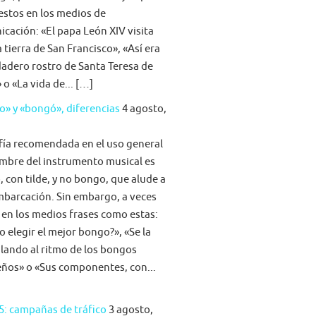
stos en los medios de
cación: «El papa León XIV visita
la tierra de San Francisco», «Así era
dadero rostro de Santa Teresa de
 o «La vida de... […]
» y «bongó», diferencias
4 agosto,
fía recomendada en el uso general
mbre del instrumento musical es
 con tilde, y no bongo, que alude a
barcación. Sin embargo, a veces
 en los medios frases como estas:
 elegir el mejor bongo?», «Se la
ilando al ritmo de los bongos
eños» o «Sus componentes, con...
5: campañas de tráfico
3 agosto,