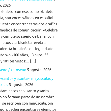
, 2026
bisnieto, con ese, como biznieto,
ta, son voces válidas en español.
cuente encontrar estas dos grafías
 medios de comunicación: «Celebra
a y cumple su sueño de bailar con
nieto», «La bisnieta revela la
dencia brasileña del legendario
tor» o «100 años, 13 hijos, 55
 y 101 bisnietos:... […]
seno / keroseno
5 agosto, 2026
 «santo» y «santa», mayúsculas y
culas
5 agosto, 2026
atamientos san, santo y santa,
o no forman parte de un nombre
, se escriben con minúscula. Sin
go, pueden encontrarse ejemplos