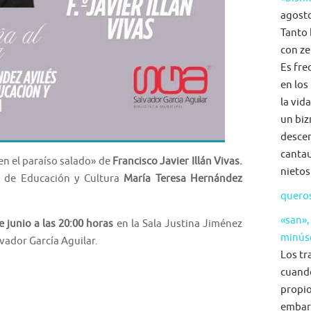
agosto
Tanto 
con ze
Es fre
en los
la vid
un biz
descen
cantau
en el paraíso salado» de
Francisco Javier Illán Vivas.
nietos
a de Educación y Cultura
María Teresa Hernández
quero
«san»,
 junio a las 20:00 horas
en la Sala Justina Jiménez
minús
lvador García Aguilar.
Los tr
cuand
propio
embar