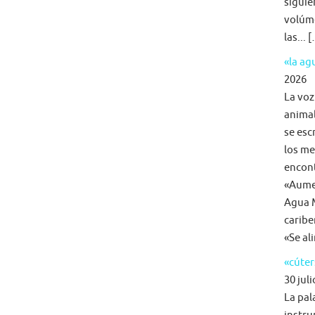
siguie
volúme
las... 
«la a
2026
La voz
animal
se esc
los me
encon
«Aumen
Agua M
caribe
«Se al
«cúter
30 juli
La pal