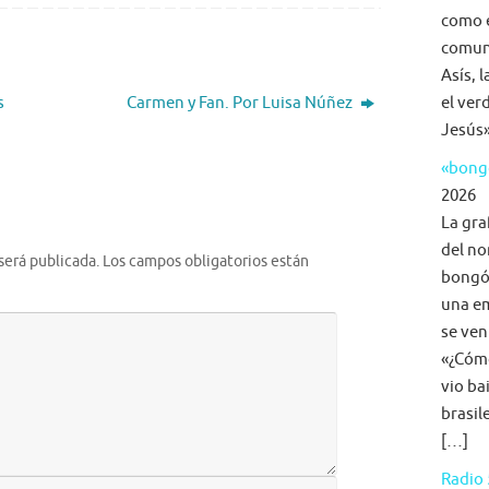
como e
comuni
Asís, 
s
Carmen y Fan. Por Luisa Núñez
el ver
Jesús»
«bongo
2026
La gra
del no
será publicada.
Los campos obligatorios están
bongó,
una em
se ven
«¿Cómo
vio ba
brasil
[…]
Radio 