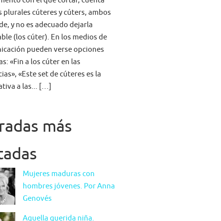
mento con el que cortar, cuenta
s plurales cúteres y cúters, ambos
lde, y no es adecuado dejarla
able (los cúter). En los medios de
icación pueden verse opciones
s: «Fin a los cúter en las
ias», «Este set de cúteres es la
tiva a las... […]
radas más
itadas
Mujeres maduras con
hombres jóvenes. Por Anna
Genovés
Aquella querida niña.