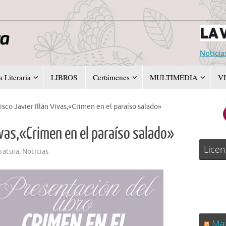
Noticia
 Literaria
LIBROS
Certámenes
MULTIMEDIA
V
isco Javier Illán Vivas,«Crimen en el paraíso salado»
Vivas,«Crimen en el paraíso salado»
Licen
ratura
,
Noticias
Man