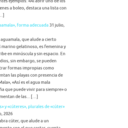
ntes ejemplos: «Al abrir uno de los
nes a boleo, destaca una lista con
[…]
guamala», forma adecuada
31 julio,
 aguamala, que alude a cierto
 marino gelatinoso, es femenina y
ribe en minúscula y sin espacio. En
dios, sin embargo, se pueden
trar formas impropias como
tan las playas con presencia de
ala», «Así es el agua mala
ña que puede vivir para siempre» o
imentan de las... […]
s» y «cúteres», plurales de «cúter»
o, 2026
abra cúter, que alude a un