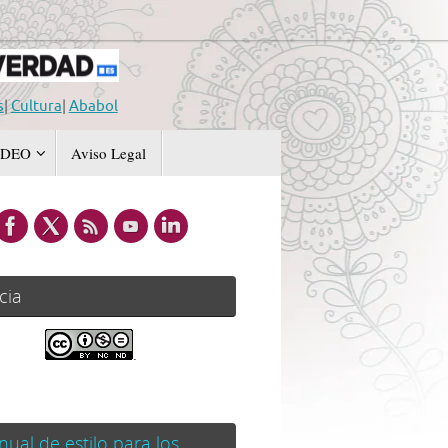
s
|
Cultura
|
Ababol
IDEO
Aviso Legal
cia
.
ual de estilo para los