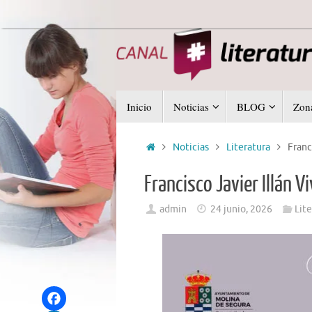
Saltar
al
contenido
Saltar
Inicio
Noticias
BLOG
Zona
al
contenido
Inicio
Noticias
Literatura
Franc
Francisco Javier Illán 
admin
24 junio, 2026
Lite