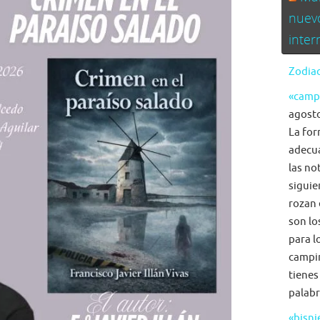
nuev
inte
Zodiac
«camp
agosto
La for
adecua
las no
siguie
rozan 
son lo
para l
campi
tienes
palabr
«bisni