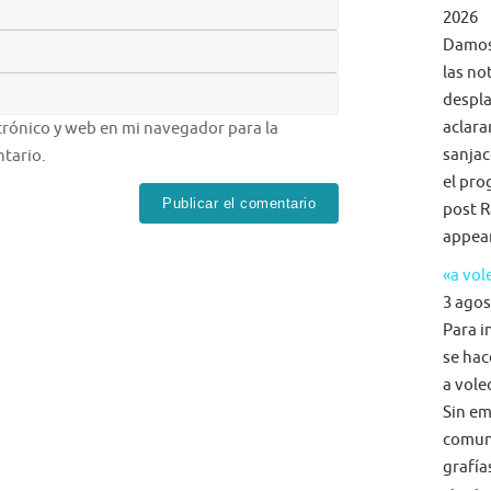
2026
Damos 
las no
despla
aclara
rónico y web en mi navegador para la
sanjac
tario.
el pro
post R
appea
«a vol
3 agos
Para i
se hac
a voleo
Sin em
comun
grafía