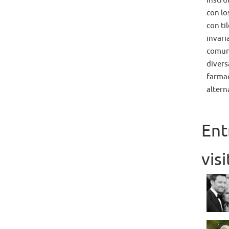
instru
con lo
con ti
invari
comun
diversa
farmac
alterna
Ent
vis