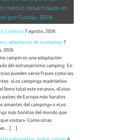
os medios desarrollado en
rnet por Fundéu BBVA
o / zodiaco
7 agosto, 2026
in», adaptación de «camping»
7
, 2026
ma campin es una adaptación
da del extranjerismo camping. En
ticias pueden verse frases como las
ntes: «Los campings madrileños
el lleno total este verano», «Estos
s países de Europa más baratos
os amantes del camping» o «Los
ngs más bonitos del mundo que
 que visitar». Como otras
as... […]
eto» y «biznieto», ambas válidas
6