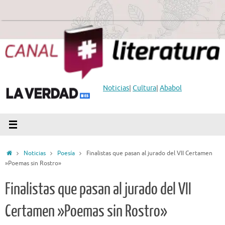
Saltar
al
contenido
Noticias
|
Cultura
|
Ababol
Inicio
Noticias
Poesía
Finalistas que pasan al jurado del VII Certamen
»Poemas sin Rostro»
Finalistas que pasan al jurado del VII
Certamen »Poemas sin Rostro»