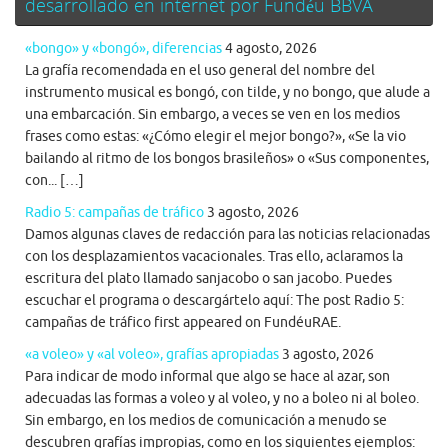
desarrollado en internet por Fundéu BBVA
«bongo» y «bongó», diferencias
4 agosto, 2026
La grafía recomendada en el uso general del nombre del
instrumento musical es bongó, con tilde, y no bongo, que alude a
una embarcación. Sin embargo, a veces se ven en los medios
frases como estas: «¿Cómo elegir el mejor bongo?», «Se la vio
bailando al ritmo de los bongos brasileños» o «Sus componentes,
con... […]
Radio 5: campañas de tráfico
3 agosto, 2026
Damos algunas claves de redacción para las noticias relacionadas
con los desplazamientos vacacionales. Tras ello, aclaramos la
escritura del plato llamado sanjacobo o san jacobo. Puedes
escuchar el programa o descargártelo aquí: The post Radio 5:
campañas de tráfico first appeared on FundéuRAE.
«a voleo» y «al voleo», grafías apropiadas
3 agosto, 2026
Para indicar de modo informal que algo se hace al azar, son
adecuadas las formas a voleo y al voleo, y no a boleo ni al boleo.
Sin embargo, en los medios de comunicación a menudo se
descubren grafías impropias, como en los siguientes ejemplos: