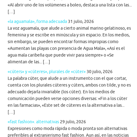
«Al abrir uno de los volúmenes a boleo, destaca una lista con las...
[…]
«la aguamala», forma adecuada
31 julio, 2026
La voz aguamala, que alude a cierto animal marino gelatinoso, es
femenina y se escribe en minúscula y sin espacio. En los medios,
sin embargo, se pueden encontrar formas impropias como
«Aumentan las playas con presencia de Agua Mala», «Así es el
agua mala caribeña que puede vivir para siempre» o «Se
alimentan de las... […]
«cúters» y «cúteres», plurales de «cúter»
30 julio, 2026
La palabra cúter, que alude a un instrumento con el que cortar,
cuenta con los plurales cúteres y cúters, ambos con tilde, y no es
adecuado dejarla invariable (los cúter). En los medios de
comunicación pueden verse opciones diversas: «Fin a los cúter
en las farmacias», «Este set de cúteres es la alternativa a las...
[…]
«fast fashion». alternativas
29 julio, 2026
Expresiones como moda rápida o moda pronta son alternativas
preferibles al extranjerismo fast fashion. Aun así, en las noticias