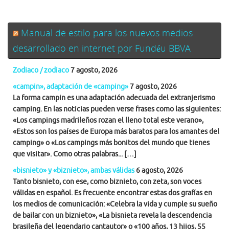
Manual de estilo para los nuevos medios
desarrollado en internet por Fundéu BBVA
Zodiaco / zodiaco
7 agosto, 2026
«campin», adaptación de «camping»
7 agosto, 2026
La forma campin es una adaptación adecuada del extranjerismo
camping. En las noticias pueden verse frases como las siguientes:
«Los campings madrileños rozan el lleno total este verano»,
«Estos son los países de Europa más baratos para los amantes del
camping» o «Los campings más bonitos del mundo que tienes
que visitar». Como otras palabras... […]
«bisnieto» y «biznieto», ambas válidas
6 agosto, 2026
Tanto bisnieto, con ese, como biznieto, con zeta, son voces
válidas en español. Es frecuente encontrar estas dos grafías en
los medios de comunicación: «Celebra la vida y cumple su sueño
de bailar con un biznieto», «La bisnieta revela la descendencia
brasileña del legendario cantautor» o «100 años, 13 hijos, 55