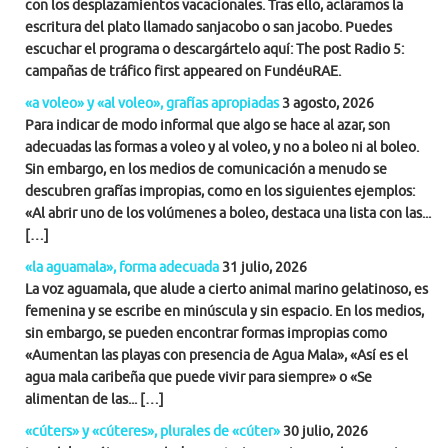
con los desplazamientos vacacionales. Tras ello, aclaramos la
escritura del plato llamado sanjacobo o san jacobo. Puedes
escuchar el programa o descargártelo aquí: The post Radio 5:
campañas de tráfico first appeared on FundéuRAE.
«a voleo» y «al voleo», grafías apropiadas
3 agosto, 2026
Para indicar de modo informal que algo se hace al azar, son
adecuadas las formas a voleo y al voleo, y no a boleo ni al boleo.
Sin embargo, en los medios de comunicación a menudo se
descubren grafías impropias, como en los siguientes ejemplos:
«Al abrir uno de los volúmenes a boleo, destaca una lista con las...
[…]
«la aguamala», forma adecuada
31 julio, 2026
La voz aguamala, que alude a cierto animal marino gelatinoso, es
femenina y se escribe en minúscula y sin espacio. En los medios,
sin embargo, se pueden encontrar formas impropias como
«Aumentan las playas con presencia de Agua Mala», «Así es el
agua mala caribeña que puede vivir para siempre» o «Se
alimentan de las... […]
«cúters» y «cúteres», plurales de «cúter»
30 julio, 2026