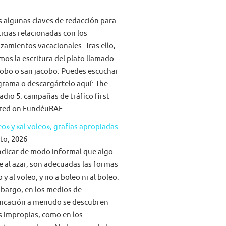
algunas claves de redacción para
ticias relacionadas con los
zamientos vacacionales. Tras ello,
mos la escritura del plato llamado
obo o san jacobo. Puedes escuchar
grama o descargártelo aquí: The
adio 5: campañas de tráfico first
red on FundéuRAE.
eo» y «al voleo», grafías apropiadas
to, 2026
ndicar de modo informal que algo
e al azar, son adecuadas las formas
 y al voleo, y no a boleo ni al boleo.
bargo, en los medios de
icación a menudo se descubren
s impropias, como en los