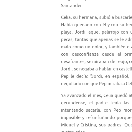
Santander.
Celia, su hermana, subió a buscarl
Había quedado con él y con su herm
playa. Jordi, aquel pelirrojo co
pecas, tantas que apenas se le adiv
malo como un dolor, y también era
con desconfianza desde el pri
desafiantes; se miraban de reojo, 
Jordi, se negaba a hablar en castel
Pep le decía: “Jordi, en español,
degollado con que Pep miraba a Ce
Ya avanzado el mes, Celia quedó a
gerundense, el padre tenía las 
intentando sacarla, con Pep mor
impasible y refunfuñando porque
Miquel y Cristina, sus padres. Qu