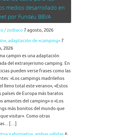
os medios desarrollado en
rnet por Fundéu BBVA
o / zodiaco
7 agosto, 2026
in», adaptación de «camping»
7
, 2026
ma campin es una adaptación
da del extranjerismo camping. En
ticias pueden verse frases como las
ntes: «Los campings madrileños
el lleno total este verano», «Estos
s países de Europa más baratos
os amantes del camping» o «Los
ngs más bonitos del mundo que
 que visitar». Como otras
as... […]
eto» y «biznieto», ambas válidas
6