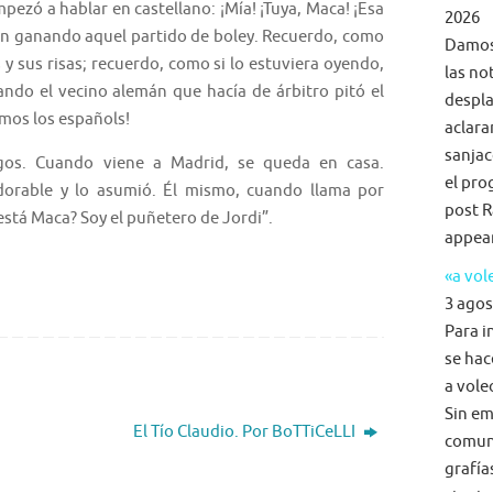
mpezó a hablar en castellano: ¡Mía! ¡Tuya, Maca! ¡Esa
2026
aron ganando aquel partido de boley. Recuerdo, como
Damos 
s y sus risas; recuerdo, como si lo estuviera oyendo,
las no
ando el vecino alemán que hacía de árbitro pitó el
despla
amos los españols!
aclara
sanjac
gos. Cuando viene a Madrid, se queda en casa.
el pro
dorable y lo asumió. Él mismo, cuando llama por
post R
¿está Maca? Soy el puñetero de Jordi”.
appea
«a vol
3 agos
Para i
se hac
a voleo
Sin em
El Tío Claudio. Por BoTTiCeLLI
comun
grafía