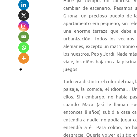
Hace ya tiempo, un caluroso v
cambiar de escenario. Pasamos 
Girona, un precioso pueblo de l
apartamento era pequeño, sin tele
una enorme terraza que daba a 
urbanización. Todos los vecinos
alemanes, excepto un matrimonio d
los nuestros, Pep y Jordi. Nada más
viaje, los niños bajaron a la pisci
juegos.
Todo era distinto: el color del mar, 
paisaje, la comida, el idioma… U
ellos. Sin embargo, no había pa
cuando Maca (así le llaman su
entonces 8 años) subió a casa ca
entendía a nadie, no podía jugar co
entendía a él. Para colmo, no ha
desgracia. Quería volver al sitio 