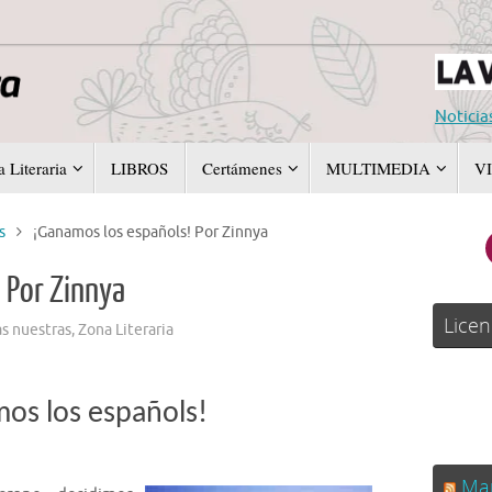
Noticia
 Literaria
LIBROS
Certámenes
MULTIMEDIA
V
s
¡Ganamos los españols! Por Zinnya
 Por Zinnya
Licen
s nuestras
,
Zona Literaria
os los españols!
Man