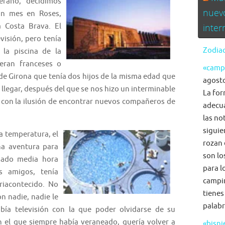
erano, decidimos
nuev
un mes en Roses,
a Costa Brava. El
inte
visión, pero tenía
Zodiac
la piscina de la
 eran franceses o
«camp
e Girona que tenía dos hijos de la misma edad que
agosto
 llegar, después del que se nos hizo un interminable
La for
na con la ilusión de encontrar nuevos compañeros de
adecua
las no
siguie
la temperatura, el
rozan 
na aventura para
son lo
sado media hora
para l
s amigos, tenía
campi
riacontecido. No
tienes
n nadie, nadie le
palabr
bía televisión con la que poder olvidarse de su
en el que siempre había veraneado, quería volver a
«bisni