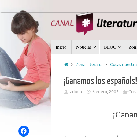
Saltar
al
contenido
Saltar
Inicio
Noticias
BLOG
Zona
al
contenido
Inicio
Zona Literaria
Cosas nuestra
¡Ganamos los españols!
admin
6 enero, 2005
Cosa
¡Ganam