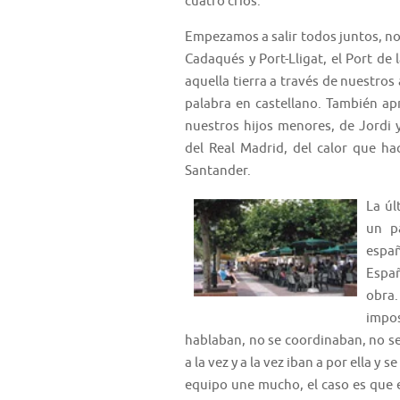
cuatro críos.
Empezamos a salir todos juntos, no
Cadaqués y Port-Lligat, el Port de
aquella tierra a través de nuestros
palabra en castellano. También ap
nuestros hijos menores, de Jordi 
del Real Madrid, del calor que ha
Santander.
La úl
un pa
espa
Españ
obra.
impos
hablaban, no se coordinaban, no se 
a la vez y a la vez iban a por ella y
equipo une mucho, el caso es que 