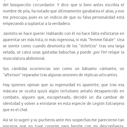
del bosquecillo circundante. Y dice que si bien antes escribía el
nombre de pila, ha notado que últimamente garabatea el alias, y eso
me preocupa, pues es un indicio de que su falsa personalidad está
empezando a suplantar a la verdadera.
Jaiimito se hace querer. Hablando con él no hace falta esforzarse en
aparentar ser más lista, ni más ingeniosa, ni más “femme fatale”. Una
se siente como cuando desmonta de los “stilettos” tras una larga
velada, se calza unas gastadas babuchas y puede ¡por fin! relajar la
musculatura abdominal.
Sus cándidas ocurrencias son como un bálsamo calmante, un
“aftersun” reparador tras algunas sesiones de réplicas urticantes.
Hay quienes opinan que su ingenuidad es aparente, que tras esa
máscara se oculta quizá algún tertuliano antaño desaparecido en
combate, alguien que, escopeteado, decidió un día cambiar de
identidad y volver a enrolarse en esta especie de Legión Extranjera
que es el chat.
Así se lo sugerí y su pucheros ante mis sospechas me parecieron tan
sinceros que no tuve corazón para herirle con mi desconfianza.