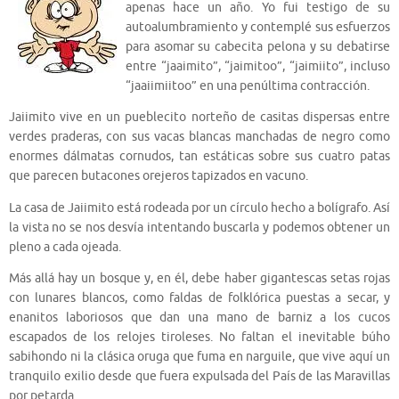
apenas hace un año. Yo fui testigo de su
autoalumbramiento y contemplé sus esfuerzos
para asomar su cabecita pelona y su debatirse
entre “jaaimito”, “jaimitoo”, “jaimiito”, incluso
“jaaiimiitoo” en una penúltima contracción.
Jaiimito vive en un pueblecito norteño de casitas dispersas entre
verdes praderas, con sus vacas blancas manchadas de negro como
enormes dálmatas cornudos, tan estáticas sobre sus cuatro patas
que parecen butacones orejeros tapizados en vacuno.
La casa de Jaiimito está rodeada por un círculo hecho a bolígrafo. Así
la vista no se nos desvía intentando buscarla y podemos obtener un
pleno a cada ojeada.
Más allá hay un bosque y, en él, debe haber gigantescas setas rojas
con lunares blancos, como faldas de folklórica puestas a secar, y
enanitos laboriosos que dan una mano de barniz a los cucos
escapados de los relojes tiroleses. No faltan el inevitable búho
sabihondo ni la clásica oruga que fuma en narguile, que vive aquí un
tranquilo exilio desde que fuera expulsada del País de las Maravillas
por petarda.