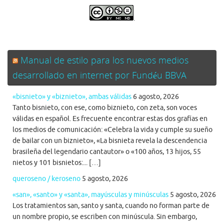
.
Manual de estilo para los nuevos medios
desarrollado en internet por Fundéu BBVA
«bisnieto» y «biznieto», ambas válidas
6 agosto, 2026
Tanto bisnieto, con ese, como biznieto, con zeta, son voces
válidas en español. Es frecuente encontrar estas dos grafías en
los medios de comunicación: «Celebra la vida y cumple su sueño
de bailar con un biznieto», «La bisnieta revela la descendencia
brasileña del legendario cantautor» o «100 años, 13 hijos, 55
nietos y 101 bisnietos:... […]
queroseno / keroseno
5 agosto, 2026
«san», «santo» y «santa», mayúsculas y minúsculas
5 agosto, 2026
Los tratamientos san, santo y santa, cuando no forman parte de
un nombre propio, se escriben con minúscula. Sin embargo,