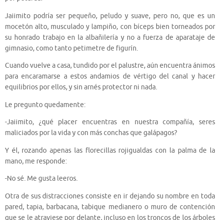
Jaiimito podría ser pequeño, peludo y suave, pero no, que es un
mocetón alto, musculado y lampiño, con bíceps bien torneados por
su honrado trabajo en la albañilería y no a fuerza de aparataje de
gimnasio, como tanto petimetre de figurín.
Cuando vuelve a casa, tundido por el palustre, aún encuentra ánimos
para encaramarse a estos andamios de vértigo del canal y hacer
equilibrios por ellos, y sin arnés protector ni nada.
Le pregunto quedamente:
-Jaiimito, ¿qué placer encuentras en nuestra compañía, seres
maliciados por la vida y con más conchas que galápagos?
Y él, rozando apenas las florecillas rojigualdas con la palma de la
mano, me responde:
-No sé. Me gusta leeros.
Otra de sus distracciones consiste en ir dejando su nombre en toda
pared, tapia, barbacana, tabique medianero o muro de contención
que se le atraviese por delante, incluso en los troncos de los árboles