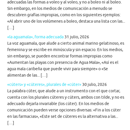
adecuadas las formas a voleo y al voleo, y no a boleo ni al boleo.
Sin embargo, en los medios de comunicación a menudo se
descubren grafías impropias, como en los siguientes ejemplos:
«Al abrir uno de los volúmenes a boleo, destaca una lista con las...
[…]
«la aguamala», forma adecuada
31 julio, 2026
La voz aguamala, que alude a cierto animal marino gelatinoso, es
femenina y se escribe en minúscula y sin espacio. En los medios,
sin embargo, se pueden encontrar formas impropias como
«Aumentan las playas con presencia de Agua Mala», «Así es el
agua mala caribeña que puede vivir para siempre» o «Se
alimentan de las... […]
«cúters» y «cúteres», plurales de «cúter»
30 julio, 2026
La palabra cúter, que alude a un instrumento con el que cortar,
cuenta con los plurales cúteres y cúters, ambos con tilde, y no es
adecuado dejarla invariable (los cúter). En los medios de
comunicación pueden verse opciones diversas: «Fin a los cúter
en las farmacias», «Este set de cúteres es la alternativa a las...
[…]