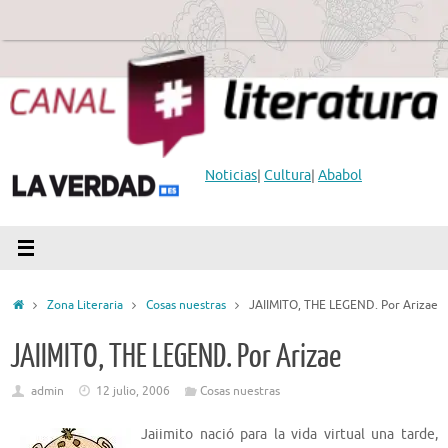
Saltar
al
contenido
Noticias
|
Cultura
|
Ababol
Inicio
Zona Literaria
Cosas nuestras
JAIIMITO, THE LEGEND. Por Arizae
JAIIMITO, THE LEGEND. Por Arizae
admin
12 julio, 2006
Cosas nuestras
Jaiimito nació para la vida virtual una tarde,