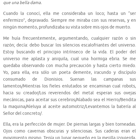
que una bella dama.
Cuando la conocí, ella me consideraba un loco; hasta un “ser
enfermizo”, depravado. Siempre me miraba con sus reservas, y en
ningún momento, profundizaba su vista sobre mis ojos de muerto.
Me huía frecuentemente, argumentando, cualquier razón o sin
razón; decía: debo buscar los silencios escalofriantes del universo.
Estoy buscando el principio intrínseco de la vida. El poder del
universo me aplasta y aniquila, cual una hormiga ebria. Se me
quedaba observando con mucha precaución y hasta cierto miedo.
Yo, para ella, era sólo un poeta demente, iracundo y discípulo
consumado de Dionisios. Suenan las campanas sus
lamentos/Mientras los fieles enlutados se encaminan cual robots,
hacia su creador/Los reverendos del metal esperan sus ovejas
mecánicas, para aceitar sus cerebros/Alabado sea el Hierro/Bendita
la maquina/Aleluya al aceite automotriz/Levantemos la batería al
Señor del concreto/.
Ella, era la perfección de mujer. De piernas largas y bien torneadas.
Ojos como cavernas obscuras y silenciosas. Sus caderas eran el
movimiento mismo. Tenía un lunar pequeño en la mejilla izquierda,