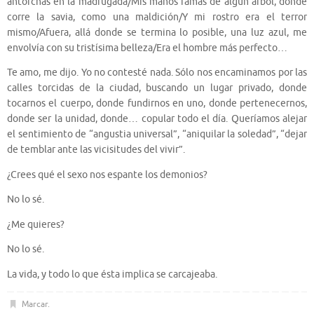
antorchas en la madrugada/Mis manos ramas de algún árbol, donde
corre la savia, como una maldición/Y mi rostro era el terror
mismo/Afuera, allá donde se termina lo posible, una luz azul, me
envolvía con su tristísima belleza/Era el hombre más perfecto…
Te amo, me dijo. Yo no contesté nada. Sólo nos encaminamos por las
calles torcidas de la ciudad, buscando un lugar privado, donde
tocarnos el cuerpo, donde fundirnos en uno, donde pertenecernos,
donde ser la unidad, donde… copular todo el día. Queríamos alejar
el sentimiento de “angustia universal”, “aniquilar la soledad”, “dejar
de temblar ante las vicisitudes del vivir”.
¿Crees qué el sexo nos espante los demonios?
No lo sé.
¿Me quieres?
No lo sé.
La vida, y todo lo que ésta implica se carcajeaba.
Marcar
.