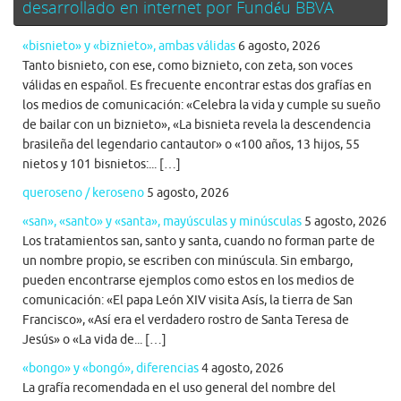
desarrollado en internet por Fundéu BBVA
«bisnieto» y «biznieto», ambas válidas
6 agosto, 2026
Tanto bisnieto, con ese, como biznieto, con zeta, son voces
válidas en español. Es frecuente encontrar estas dos grafías en
los medios de comunicación: «Celebra la vida y cumple su sueño
de bailar con un biznieto», «La bisnieta revela la descendencia
brasileña del legendario cantautor» o «100 años, 13 hijos, 55
nietos y 101 bisnietos:... […]
queroseno / keroseno
5 agosto, 2026
«san», «santo» y «santa», mayúsculas y minúsculas
5 agosto, 2026
Los tratamientos san, santo y santa, cuando no forman parte de
un nombre propio, se escriben con minúscula. Sin embargo,
pueden encontrarse ejemplos como estos en los medios de
comunicación: «El papa León XIV visita Asís, la tierra de San
Francisco», «Así era el verdadero rostro de Santa Teresa de
Jesús» o «La vida de... […]
«bongo» y «bongó», diferencias
4 agosto, 2026
La grafía recomendada en el uso general del nombre del