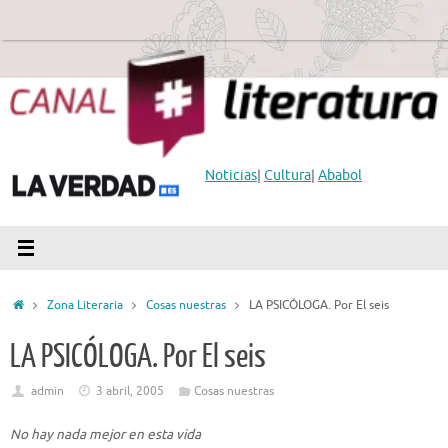
Saltar
al
contenido
Noticias
|
Cultura
|
Ababol
Inicio
Zona Literaria
Cosas nuestras
LA PSICÓLOGA. Por El seis
LA PSICÓLOGA. Por El seis
admin
3 abril, 2005
Cosas nuestras
No hay nada mejor en esta vida