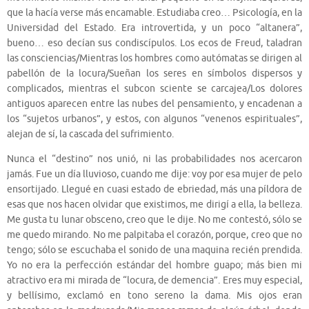
que la hacía verse más encamable. Estudiaba creo… Psicología, en la
Universidad del Estado. Era introvertida, y un poco “altanera”,
bueno… eso decían sus condiscípulos. Los ecos de Freud, taladran
las consciencias/Mientras los hombres como autómatas se dirigen al
pabellón de la locura/Sueñan los seres en símbolos dispersos y
complicados, mientras el subcon sciente se carcajea/Los dolores
antiguos aparecen entre las nubes del pensamiento, y encadenan a
los “sujetos urbanos”, y estos, con algunos “venenos espirituales”,
alejan de sí, la cascada del sufrimiento.
Nunca el “destino” nos unió, ni las probabilidades nos acercaron
jamás. Fue un día lluvioso, cuando me dije: voy por esa mujer de pelo
ensortijado. Llegué en cuasi estado de ebriedad, más una píldora de
esas que nos hacen olvidar que existimos, me dirigí a ella, la belleza.
Me gusta tu lunar obsceno, creo que le dije. No me contestó, sólo se
me quedo mirando. No me palpitaba el corazón, porque, creo que no
tengo; sólo se escuchaba el sonido de una maquina recién prendida.
Yo no era la perfección estándar del hombre guapo; más bien mi
atractivo era mi mirada de “locura, de demencia”. Eres muy especial,
y bellísimo, exclamó en tono sereno la dama. Mis ojos eran