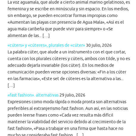
La voz aguamala, que alude a cierto animal marino gelatinoso, es
femenina y se escribe en minúscula y sin espacio. En los medios,
sin embargo, se pueden encontrar formas impropias como
«Aumentan las playas con presencia de Agua Mala», «Así es el
agua mala caribeña que puede vivir para siempre» o «Se
alimentan de las... […]
«cúters» y «cúteres», plurales de «cúter»
30 julio, 2026
La palabra cúter, que alude a un instrumento con el que cortar,
cuenta con los plurales cúteres y cúters, ambos con tilde, y no es
adecuado dejarla invariable (los cúter). En los medios de
comunicación pueden verse opciones diversas: «Fin a los cúter
en las farmacias», «Este set de cúteres es la alternativa a las...
[…]
«fast fashion». alternativas
29 julio, 2026
Expresiones como moda rápida o moda pronta son alternativas
preferibles al extranjerismo fast fashion. Aun así, en las noticias
pueden leerse frases como «Cada vez resulta más difícil
mantener la viabilidad del servicio debido al crecimiento de la
fast fashion», «Pasa a trabajar en una firma que hasta hace no
mucho se consideraba fast fashion... […]