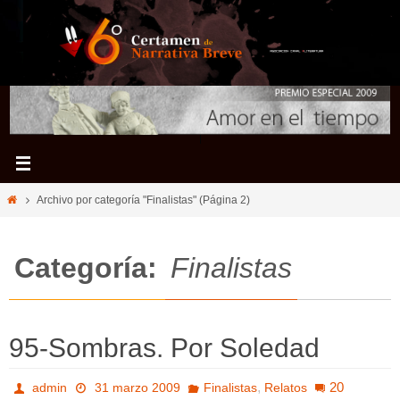
Ir
al
contenido
Inicio
Archivo por categoría "Finalistas"
(Página 2)
Categoría:
Finalistas
95-Sombras. Por Soledad
,
20
admin
31 marzo 2009
Finalistas
Relatos