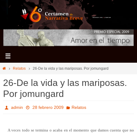
Ir
al
contenido
Inicio
Relatos
26-De la vida y las mariposas. Por jomungard
26-De la vida y las mariposas.
Por jomungard
admin
28 febrero 2009
Relatos
A veces todo se termina o acaba en el momento que damos cuenta que no