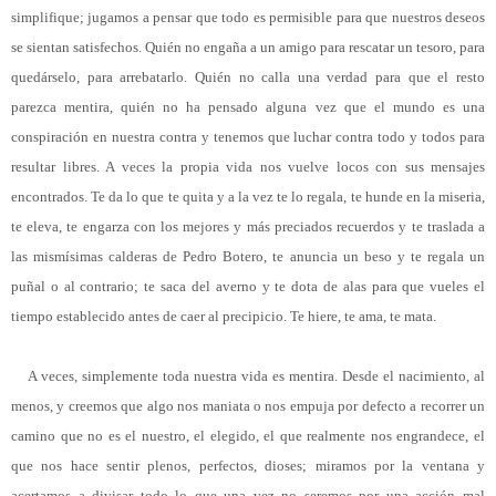
simplifique; jugamos a pensar que todo es permisible para que nuestros deseos
se sientan satisfechos. Quién no engaña a un amigo para rescatar un tesoro, para
quedárselo, para arrebatarlo. Quién no calla una verdad para que el resto
parezca mentira, quién no ha pensado alguna vez que el mundo es una
conspiración en nuestra contra y tenemos que luchar contra todo y todos para
resultar libres. A veces la propia vida nos vuelve locos con sus mensajes
encontrados. Te da lo que te quita y a la vez te lo regala, te hunde en la miseria,
te eleva, te engarza con los mejores y más preciados recuerdos y te traslada a
las mismísimas calderas de Pedro Botero, te anuncia un beso y te regala un
puñal o al contrario; te saca del averno y te dota de alas para que vueles el
tiempo establecido antes de caer al precipicio. Te hiere, te ama, te mata.
A veces, simplemente toda nuestra vida es mentira. Desde el nacimiento, al
menos, y creemos que algo nos maniata o nos empuja por defecto a recorrer un
camino que no es el nuestro, el elegido, el que realmente nos engrandece, el
que nos hace sentir plenos, perfectos, dioses; miramos por la ventana y
acertamos a divisar todo lo que una vez no seremos por una acción mal