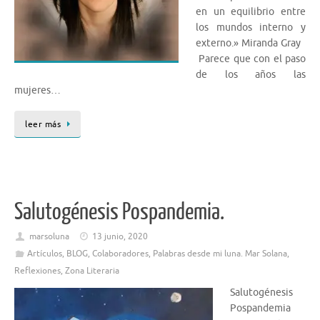
en un equilibrio entre
los mundos interno y
externo.» Miranda Gray
Parece que con el paso
de los años las
mujeres…
leer más
Salutogénesis Pospandemia.
marsoluna
13 junio, 2020
Artículos
,
BLOG
,
Colaboradores
,
Palabras desde mi luna. Mar Solana
,
Reflexiones
,
Zona Literaria
Salutogénesis
Pospandemia