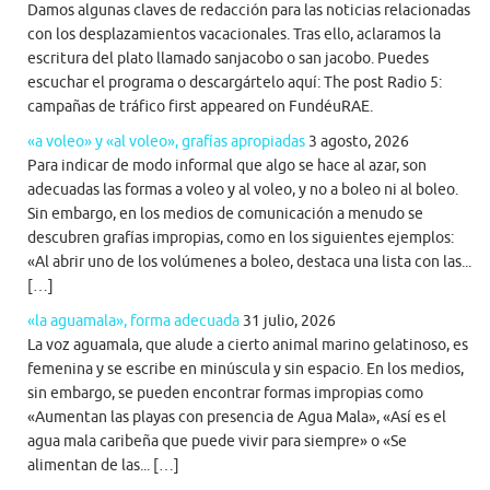
Damos algunas claves de redacción para las noticias relacionadas
con los desplazamientos vacacionales. Tras ello, aclaramos la
escritura del plato llamado sanjacobo o san jacobo. Puedes
escuchar el programa o descargártelo aquí: The post Radio 5:
campañas de tráfico first appeared on FundéuRAE.
«a voleo» y «al voleo», grafías apropiadas
3 agosto, 2026
Para indicar de modo informal que algo se hace al azar, son
adecuadas las formas a voleo y al voleo, y no a boleo ni al boleo.
Sin embargo, en los medios de comunicación a menudo se
descubren grafías impropias, como en los siguientes ejemplos:
«Al abrir uno de los volúmenes a boleo, destaca una lista con las...
[…]
«la aguamala», forma adecuada
31 julio, 2026
La voz aguamala, que alude a cierto animal marino gelatinoso, es
femenina y se escribe en minúscula y sin espacio. En los medios,
sin embargo, se pueden encontrar formas impropias como
«Aumentan las playas con presencia de Agua Mala», «Así es el
agua mala caribeña que puede vivir para siempre» o «Se
alimentan de las... […]