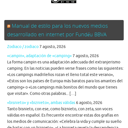
.
Manual de estilo para los nuevos medios
desarrollado en internet por Fundéu BBVA
Zodiaco / zodiaco
7 agosto, 2026
«campin», adaptación de «camping»
7 agosto, 2026
La forma campin es una adaptación adecuada del extranjerismo
camping. En las noticias pueden verse frases como las siguientes:
«Los campings madrileños rozan el lleno total este verano»,
«Estos son los países de Europa más baratos para los amantes del
camping» o «Los campings más bonitos del mundo que tienes
que visitar». Como otras palabras... […]
«bisnieto» y «biznieto», ambas válidas
6 agosto, 2026
Tanto bisnieto, con ese, como biznieto, con zeta, son voces
válidas en español. Es frecuente encontrar estas dos grafías en
los medios de comunicación: «Celebra la vida y cumple su sueño
de bailar con un biznieto», «La bisnieta revela la descendencia