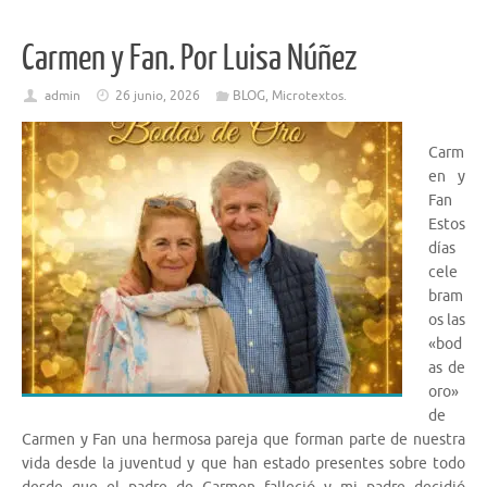
Carmen y Fan. Por Luisa Núñez
admin
26 junio, 2026
BLOG
,
Microtextos.
Carm
en y
Fan
Estos
días
cele
bram
os las
«bod
as de
oro»
de
Carmen y Fan una hermosa pareja que forman parte de nuestra
vida desde la juventud y que han estado presentes sobre todo