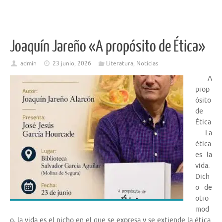
Joaquín Jareño «A propósito de Ética»
admin
23 junio, 2026
Literatura
,
Noticias
A
prop
ósito
de
Ética
La
ética
es la
vida.
Dich
o de
otro
mod
o, la vida es el nicho en el que se expresa y se extiende la ética.