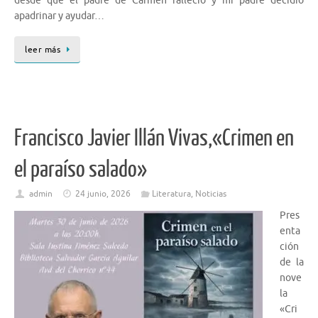
desde que el padre de Carmen falleció y mi padre decidió
apadrinar y ayudar…
leer más
Francisco Javier Illán Vivas,«Crimen en
el paraíso salado»
admin
24 junio, 2026
Literatura
,
Noticias
Pres
enta
ción
de la
nove
la
«Cri