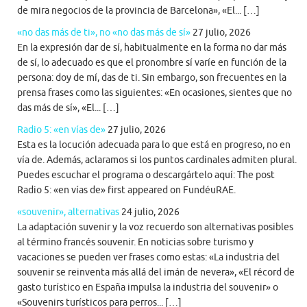
de mira negocios de la provincia de Barcelona», «El... […]
«no das más de ti», no «no das más de sí»
27 julio, 2026
En la expresión dar de sí, habitualmente en la forma no dar más
de sí, lo adecuado es que el pronombre sí varíe en función de la
persona: doy de mí, das de ti. Sin embargo, son frecuentes en la
prensa frases como las siguientes: «En ocasiones, sientes que no
das más de sí», «El... […]
Radio 5: «en vías de»
27 julio, 2026
Esta es la locución adecuada para lo que está en progreso, no en
vía de. Además, aclaramos si los puntos cardinales admiten plural.
Puedes escuchar el programa o descargártelo aquí: The post
Radio 5: «en vías de» first appeared on FundéuRAE.
«souvenir», alternativas
24 julio, 2026
La adaptación suvenir y la voz recuerdo son alternativas posibles
al término francés souvenir. En noticias sobre turismo y
vacaciones se pueden ver frases como estas: «La industria del
souvenir se reinventa más allá del imán de nevera», «El récord de
gasto turístico en España impulsa la industria del souvenir» o
«Souvenirs turísticos para perros... […]