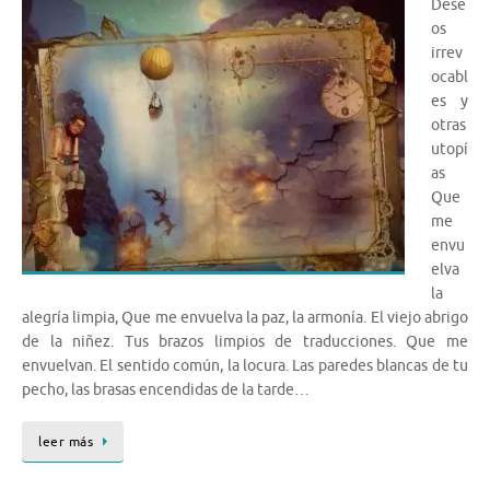
Dese
os
irrev
ocabl
es y
otras
utopí
as
Que
me
envu
elva
la
alegría limpia, Que me envuelva la paz, la armonía. El viejo abrigo
de la niñez. Tus brazos limpios de traducciones. Que me
envuelvan. El sentido común, la locura. Las paredes blancas de tu
pecho, las brasas encendidas de la tarde…
leer más