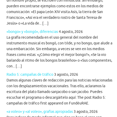
un nombre propio, se escriben con minúscula. Sin embargo,
pueden encontrarse ejemplos como estos en los medios de
comunicación: «El papa León XIV visita Asís, la tierra de San
Francisco», «Así era el verdadero rostro de Santa Teresa de
Jesús» o «La vida de... […]
«bongo» y «bongó», diferencias
4 agosto, 2026
La grafía recomendada en el uso general del nombre del
instrumento musical es bongó, con tilde, y no bongo, que alude a
una embarcación. Sin embargo, a veces se ven en los medios
frases como estas: «¿Cómo elegir el mejor bongo?», «Se la vio
bailando al ritmo de los bongos brasileños» o «Sus componentes,
con... […]
Radio 5: campañas de tráfico
3 agosto, 2026
Damos algunas claves de redacción para las noticias relacionadas
con los desplazamientos vacacionales. Tras ello, aclaramos la
escritura del plato llamado sanjacobo o san jacobo. Puedes
escuchar el programa o descargártelo aquí: The post Radio 5:
campañas de tráfico first appeared on FundéuRAE.
«a voleo» y «al voleo», grafías apropiadas
3 agosto, 2026