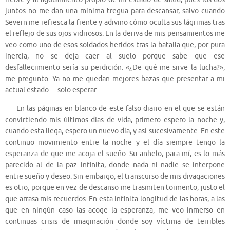
juntos no me dan una mínima tregua para descansar, salvo cuando
Severn me refresca la frente y adivino cómo oculta sus lágrimas tras
el reflejo de sus ojos vidriosos. En la deriva de mis pensamientos me
veo como uno de esos soldados heridos tras la batalla que, por pura
inercia, no se deja caer al suelo porque sabe que ese
desfallecimiento sería su perdición. «¿De qué me sirve la lucha?»,
me pregunto. Ya no me quedan mejores bazas que presentar a mi
actual estado… solo esperar.
En las páginas en blanco de este falso diario en el que se están
convirtiendo mis últimos días de vida, primero espero la noche y,
cuando esta llega, espero un nuevo día, y así sucesivamente. En este
continuo movimiento entre la noche y el día siempre tengo la
esperanza de que me acoja el sueño. Su anhelo, para mí, es lo más
parecido al de la paz infinita, donde nada ni nadie se interpone
entre sueño y deseo. Sin embargo, el transcurso de mis divagaciones
es otro, porque en vez de descanso me trasmiten tormento, justo el
que arrasa mis recuerdos. En esta infinita longitud de las horas, a las
que en ningún caso las acoge la esperanza, me veo inmerso en
continuas crisis de imaginación donde soy víctima de terribles