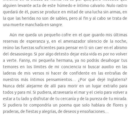
alguien levante acta de este húmedo e íntimo calvario. Nulo rastro
quedará de él, pues se produce en mitad de una lucha sin armas, en
la que las heridas no son de sables, pero al fin y al cabo se trata de
una muerte manchada en sangre.
Aún me queda un pequeño cofre en el que guardo mis últimas
reservas de esperanza y, en el amenazador silencio de la noche,
reúno las fuerzas suficientes para pensar en ti sin caer en el abismo
del desasosiego. Si por algo detesto dejar esta vida es por no volver
a verte. Fanny, mi pequeña hermana, ya no podrás desahogar tus
temores en los límites de mi conciencia ni buscar auxilio en las
laderas de mis versos ni hacer de confidente en las entrañas de
nuestros más íntimos pensamientos… ¿Por qué dejé Inglaterra?
Nunca debí alejarme de allí para morir en un lugar extraño para
todos y para mí. Si pudiera, atravesaría el mar y el cielo para volver a
estar a tu lado y disfrutar de tu cercanía y de la pureza de tu mirada.
Si pudiera te compondría un poema que solo hablara de flores y
praderas, de fiestas y alegrías, de deseos y ensoñaciones…