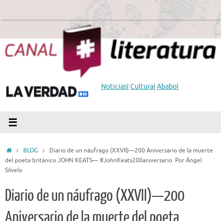
Saltar
al
contenido
Noticias
|
Cultura
|
Ababol
Inicio
BLOG
Diario de un náufrago (XXVII)—200 Aniversario de la muerte
del poeta británico JOHN KEATS— #JohnKeats200aniversario. Por Ángel
Silvelo
Diario de un náufrago (XXVII)—200
Aniversario de la muerte del poeta