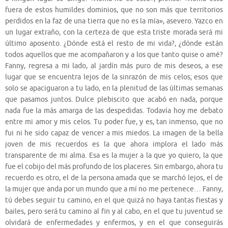
fuera de estos humildes dominios, que no son más que territorios
perdidos en la faz de una tierra que no es la mía», asevero. Yazco en
un lugar extraño, con la certeza de que esta triste morada será mi
último aposento. ¿Dónde está el resto de mi vida?, ¿dónde están
todos aquellos que me acompañaron y a los que tanto quise o amé?
Fanny, regresa a mi lado, al jardín más puro de mis deseos, a ese
lugar que se encuentra lejos de la sinrazón de mis celos; esos que
solo se apaciguaron a tu lado, en la plenitud de las últimas semanas
que pasamos juntos. Dulce plebiscito que acabó en nada, porque
nada fue la más amarga de las despedidas. Todavía hoy me debato
entre mi amor y mis celos. Tu poder fue, y es, tan inmenso, que no
fui ni he sido capaz de vencer a mis miedos. La imagen de la bella
joven de mis recuerdos es la que ahora implora el lado más
transparente de mi alma. Esa es la mujer a la que yo quiero, la que
fue el cobijo del más profundo de los placeres. Sin embargo, ahora tu
recuerdo es otro, el de la persona amada que se marchó lejos, el de
la mujer que anda por un mundo que a mí no me pertenece… Fanny,
tú debes seguir tu camino, en el que quizá no haya tantas fiestas y
bailes, pero será tu camino al fin y al cabo, en el que tu juventud se
olvidará de enfermedades y enfermos, y en el que conseguirás