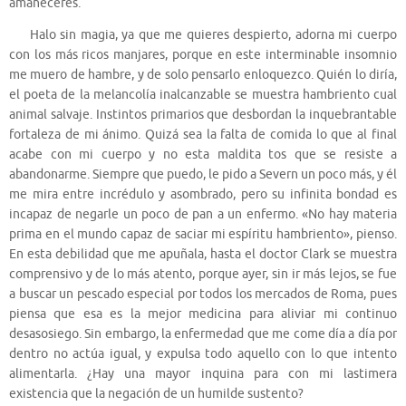
amaneceres.
Halo sin magia, ya que me quieres despierto, adorna mi cuerpo
con los más ricos manjares, porque en este interminable insomnio
me muero de hambre, y de solo pensarlo enloquezco. Quién lo diría,
el poeta de la melancolía inalcanzable se muestra hambriento cual
animal salvaje. Instintos primarios que desbordan la inquebrantable
fortaleza de mi ánimo. Quizá sea la falta de comida lo que al final
acabe con mi cuerpo y no esta maldita tos que se resiste a
abandonarme. Siempre que puedo, le pido a Severn un poco más, y él
me mira entre incrédulo y asombrado, pero su infinita bondad es
incapaz de negarle un poco de pan a un enfermo. «No hay materia
prima en el mundo capaz de saciar mi espíritu hambriento», pienso.
En esta debilidad que me apuñala, hasta el doctor Clark se muestra
comprensivo y de lo más atento, porque ayer, sin ir más lejos, se fue
a buscar un pescado especial por todos los mercados de Roma, pues
piensa que esa es la mejor medicina para aliviar mi continuo
desasosiego. Sin embargo, la enfermedad que me come día a día por
dentro no actúa igual, y expulsa todo aquello con lo que intento
alimentarla. ¿Hay una mayor inquina para con mi lastimera
existencia que la negación de un humilde sustento?