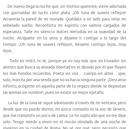
De nuevo llega la noche que, sin motivo aparente, viene adornada
con guirnaldas de luces color plata. ¡Oh luna de suaves reflejos!
Atraviesa la pared de mi morada. Quédate a mi lado para velar mi
anhelado sueño. Reconforta mi espíritu con salmos cargados de
esperanza. Tañe en silencio dulces melodías en la suavidad de la
noche. Atrápame en tu seno y déjame ir contigo a lo largo del
tiempo. ¡Oh luna de suaves reflejos!, llévame contigo lejos, muy
lejos…
Todo es inútil, lo sé, porque ya no soy más que un trovador sin
aliento que busca su ansiada libertad en el desván por el que fluyen
los más hondos recuerdos. Poeta sin voz… cuerpo sin alma… que,
solo, marcha por una senda que no va hacia ninguna parte. ¡Descanso
infinito, acógeme en aquella parte de tu regazo donde se depositan
las ánimas sin nombre!, pues no existe un mejor epitafio.
La luz de la luna se sigue adivinando a través de mi ventana, pero
desde que no puedo dormir, mi único consuelo es la voz de Severn,
que me transmite un poco de calma. Le he suplicado que no me deje
solo. Tengo miedo a morir en el rincón olvidado de una noche de
invierno en la ciudad de Roma. No sé por qué, pero necesito que