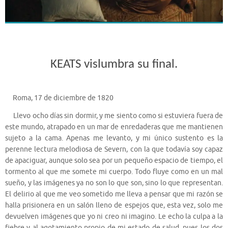
KEATS vislumbra su final.
Roma, 17 de diciembre de 1820
Llevo ocho días sin dormir, y me siento como si estuviera fuera de
este mundo, atrapado en un mar de enredaderas que me mantienen
sujeto a la cama. Apenas me levanto, y mi único sustento es la
perenne lectura melodiosa de Severn, con la que todavía soy capaz
de apaciguar, aunque solo sea por un pequeño espacio de tiempo, el
tormento al que me somete mi cuerpo. Todo fluye como en un mal
sueño, y las imágenes ya no son lo que son, sino lo que representan.
El delirio al que me veo sometido me lleva a pensar que mi razón se
halla prisionera en un salón lleno de espejos que, esta vez, solo me
devuelven imágenes que yo ni creo ni imagino. Le echo la culpa a la
fiebre y al agotamiento propio de mi estado de salud, pues los dos