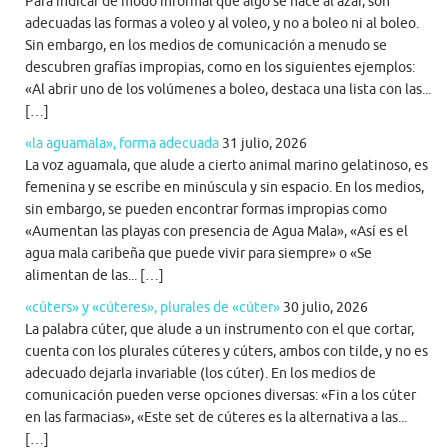
Para indicar de modo informal que algo se hace al azar, son
adecuadas las formas a voleo y al voleo, y no a boleo ni al boleo.
Sin embargo, en los medios de comunicación a menudo se
descubren grafías impropias, como en los siguientes ejemplos:
«Al abrir uno de los volúmenes a boleo, destaca una lista con las...
[…]
«la aguamala», forma adecuada
31 julio, 2026
La voz aguamala, que alude a cierto animal marino gelatinoso, es
femenina y se escribe en minúscula y sin espacio. En los medios,
sin embargo, se pueden encontrar formas impropias como
«Aumentan las playas con presencia de Agua Mala», «Así es el
agua mala caribeña que puede vivir para siempre» o «Se
alimentan de las... […]
«cúters» y «cúteres», plurales de «cúter»
30 julio, 2026
La palabra cúter, que alude a un instrumento con el que cortar,
cuenta con los plurales cúteres y cúters, ambos con tilde, y no es
adecuado dejarla invariable (los cúter). En los medios de
comunicación pueden verse opciones diversas: «Fin a los cúter
en las farmacias», «Este set de cúteres es la alternativa a las...
[…]