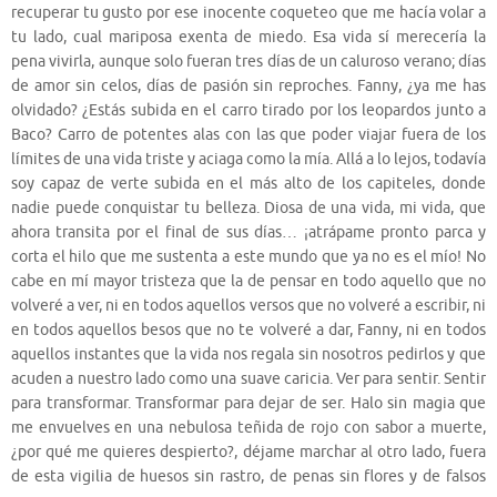
recuperar tu gusto por ese inocente coqueteo que me hacía volar a
tu lado, cual mariposa exenta de miedo. Esa vida sí merecería la
pena vivirla, aunque solo fueran tres días de un caluroso verano; días
de amor sin celos, días de pasión sin reproches. Fanny, ¿ya me has
olvidado? ¿Estás subida en el carro tirado por los leopardos junto a
Baco? Carro de potentes alas con las que poder viajar fuera de los
límites de una vida triste y aciaga como la mía. Allá a lo lejos, todavía
soy capaz de verte subida en el más alto de los capiteles, donde
nadie puede conquistar tu belleza. Diosa de una vida, mi vida, que
ahora transita por el final de sus días… ¡atrápame pronto parca y
corta el hilo que me sustenta a este mundo que ya no es el mío! No
cabe en mí mayor tristeza que la de pensar en todo aquello que no
volveré a ver, ni en todos aquellos versos que no volveré a escribir, ni
en todos aquellos besos que no te volveré a dar, Fanny, ni en todos
aquellos instantes que la vida nos regala sin nosotros pedirlos y que
acuden a nuestro lado como una suave caricia. Ver para sentir. Sentir
para transformar. Transformar para dejar de ser. Halo sin magia que
me envuelves en una nebulosa teñida de rojo con sabor a muerte,
¿por qué me quieres despierto?, déjame marchar al otro lado, fuera
de esta vigilia de huesos sin rastro, de penas sin flores y de falsos