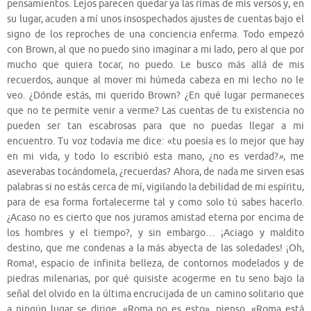
pensamientos. Lejos parecen quedar ya las rimas de mis versos y, en
su lugar, acuden a mí unos insospechados ajustes de cuentas bajo el
signo de los reproches de una conciencia enferma. Todo empezó
con Brown, al que no puedo sino imaginar a mi lado, pero al que por
mucho que quiera tocar, no puedo. Le busco más allá de mis
recuerdos, aunque al mover mi húmeda cabeza en mi lecho no le
veo. ¿Dónde estás, mi querido Brown? ¿En qué lugar permaneces
que no te permite venir a verme? Las cuentas de tu existencia no
pueden ser tan escabrosas para que no puedas llegar a mi
encuentro. Tu voz todavía me dice: «tu poesía es lo mejor que hay
en mi vida, y todo lo escribió esta mano, ¿no es verdad?
»
, me
aseverabas tocándomela, ¿recuerdas? Ahora, de nada me sirven esas
palabras si no estás cerca de mí, vigilando la debilidad de mi espíritu,
para de esa forma fortalecerme tal y como solo tú sabes hacerlo.
¿Acaso no es cierto que nos juramos amistad eterna por encima de
los hombres y el tiempo?, y sin embargo… ¡Aciago y maldito
destino, que me condenas a la más abyecta de las soledades! ¡Oh,
Roma!, espacio de infinita belleza, de contornos modelados y de
piedras milenarias, por qué quisiste acogerme en tu seno bajo la
señal del olvido en la última encrucijada de un camino solitario que
a ningún lugar se dirige. «Roma no es esto», pienso. «Roma está