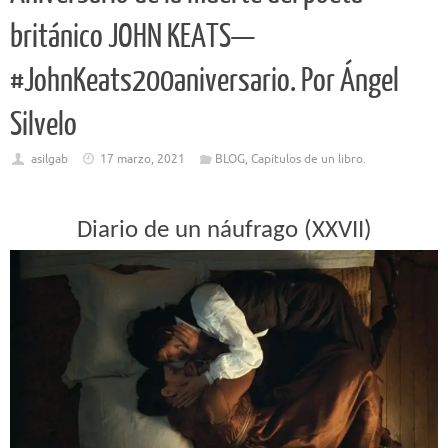
británico JOHN KEATS—
#JohnKeats200aniversario. Por Ángel
Silvelo
asilgab
17 marzo, 2021
BLOG
,
Capítulos de un libro.
Diario de un náufrago (XXVII)