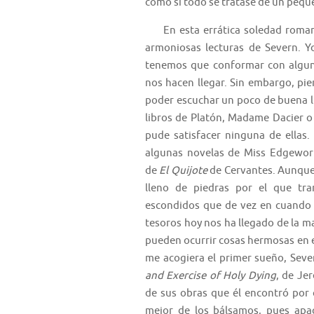
como si todo se tratase de un pequ
En esta errática soledad romana,
armoniosas lecturas de Severn. Yo
tenemos que conformar con alguno
nos hacen llegar. Sin embargo, pi
poder escuchar un poco de buena li
libros de Platón, Madame Dacier 
pude satisfacer ninguna de ellas.
algunas novelas de Miss Edgewort
de
El Quijote
de Cervantes. Aunque
lleno de piedras por el que tr
escondidos que de vez en cuando 
tesoros hoy nos ha llegado de la m
pueden ocurrir cosas hermosas en e
me acogiera el primer sueño, Sev
and Exercise of Holy Dying
, de Je
de sus obras que él encontró por c
mejor de los bálsamos, pues apa