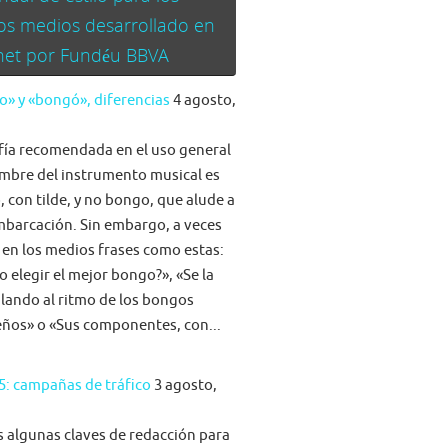
os medios desarrollado en
rnet por Fundéu BBVA
» y «bongó», diferencias
4 agosto,
fía recomendada en el uso general
mbre del instrumento musical es
 con tilde, y no bongo, que alude a
barcación. Sin embargo, a veces
 en los medios frases como estas:
 elegir el mejor bongo?», «Se la
ilando al ritmo de los bongos
eños» o «Sus componentes, con...
5: campañas de tráfico
3 agosto,
algunas claves de redacción para