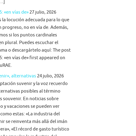
[…]
5: «en vías de»
27 julio, 2026
s la locución adecuada para lo que
n progreso, no en vía de. Además,
mos si los puntos cardinales
n plural. Puedes escuchar el
ma o descargártelo aquí: The post
5: «en vías de» first appeared on
uRAE.
nir», alternativas
24 julio, 2026
ptación suvenir y la voz recuerdo
ternativas posibles al término
s souvenir. En noticias sobre
o y vacaciones se pueden ver
 como estas: «La industria del
ir se reinventa más allá del imán
era», «El récord de gasto turístico