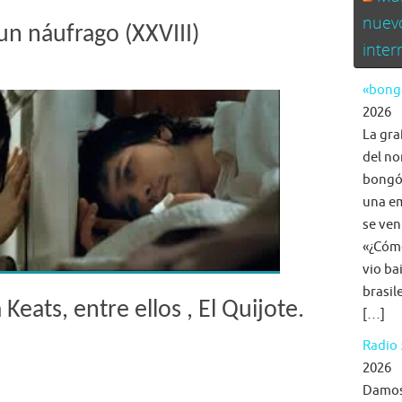
nuev
un náufrago (XXVIII)
inte
«bongo
2026
La gra
del no
bongó,
una em
se ven
«¿Cómo
vio ba
brasil
 Keats, entre ellos , El Quijote.
[…]
Radio 
2026
Damos 