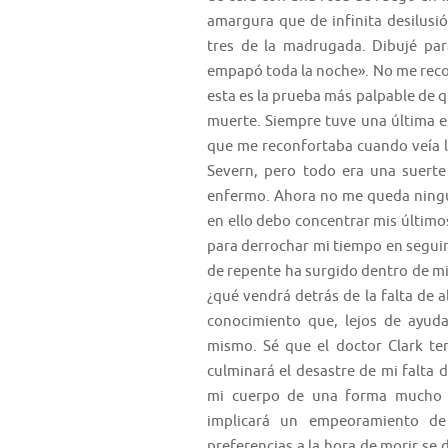
amargura que de infinita desilusión
tres de la madrugada. Dibujé pa
empapó toda la noche».
No me reco
esta es la prueba más palpable de q
muerte. Siempre tuve una última e
que me reconfortaba cuando veía la
Severn, pero todo era una suerte
enfermo. Ahora no me queda ningún
en ello debo concentrar mis último
para derrochar mi tiempo en segui
de repente ha surgido dentro de m
¿qué vendrá detrás de la falta de
conocimiento que, lejos de ayu
mismo. Sé que el doctor Clark te
culminará el desastre de mi falta 
mi cuerpo de una forma mucho má
implicará un empeoramiento de
preferencias a la hora de morir se