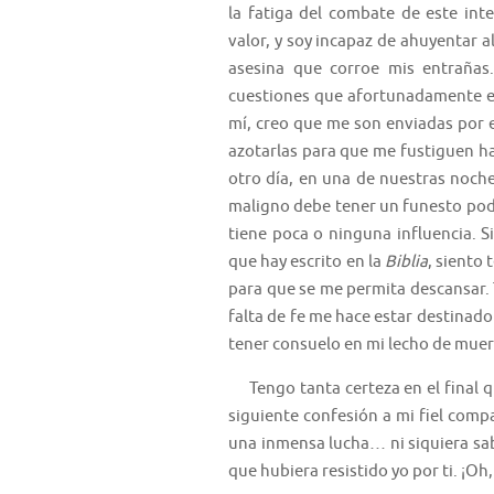
la fatiga del combate de este int
valor, y soy incapaz de ahuyentar 
asesina que corroe mis entrañas
cuestiones que afortunadamente e
mí, creo que me son enviadas por 
azotarlas para que me fustiguen h
otro día, en una de nuestras noche
maligno debe tener un funesto pode
tiene poca o ninguna influencia. 
que hay escrito en la
Biblia
, siento
para que se me permita descansar. T
falta de fe me hace estar destinado
tener consuelo en mi lecho de muer
Tengo tanta certeza en el final q
siguiente confesión a mi fiel comp
una inmensa lucha… ni siquiera sab
que hubiera resistido yo por ti. ¡Oh