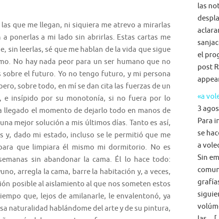
las no
despla
s que me llegan, ni siquiera me atrevo a mirarlas
aclara
 a ponerlas a mi lado sin abrirlas. Estas cartas me
sanjac
e, sin leerlas, sé que me hablan de la vida que sigue
el pro
rmo. No hay nada peor para un ser humano que no
post R
sobre el futuro. Yo no tengo futuro, y mi persona
appea
ro, sobre todo, en mí se dan cita las fuerzas de un
«a vol
 e insípido por su monotonía, si no fuera por lo
3 agos
ha llegado el momento de dejarlo todo en manos de
Para i
una mejor solución a mis últimos días. Tanto es así,
se hac
os y, dado mi estado, incluso se le permitió que me
a voleo
 para que limpiara él mismo mi dormitorio. No es
Sin em
 semanas sin abandonar la cama. Él lo hace todo:
comun
uno, arregla la cama, barre la habitación y, a veces,
grafía
ción posible al aislamiento al que nos someten estos
siguie
empo que, lejos de amilanarle, le envalentonó, ya
volúme
sa naturalidad hablándome del arte y de su pintura,
las... 