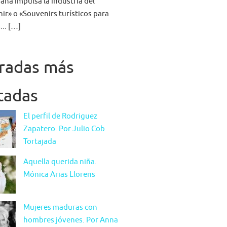
aña impulsa la industria del
ir» o «Souvenirs turísticos para
... […]
radas más
itadas
El perfil de Rodriguez
Zapatero. Por Julio Cob
Tortajada
Aquella querida niña.
Mónica Arias Llorens
Mujeres maduras con
hombres jóvenes. Por Anna