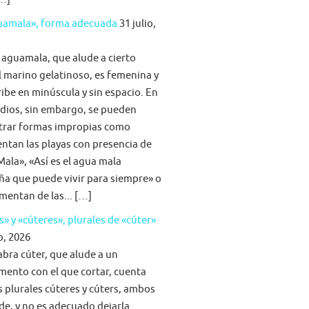
guamala», forma adecuada
31 julio,
 aguamala, que alude a cierto
 marino gelatinoso, es femenina y
ribe en minúscula y sin espacio. En
dios, sin embargo, se pueden
trar formas impropias como
tan las playas con presencia de
ala», «Así es el agua mala
ña que puede vivir para siempre» o
imentan de las... […]
s» y «cúteres», plurales de «cúter»
o, 2026
abra cúter, que alude a un
mento con el que cortar, cuenta
s plurales cúteres y cúters, ambos
lde, y no es adecuado dejarla