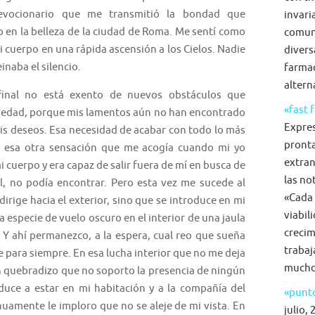
evocionario que me transmitió la bondad que
invari
 en la belleza de la ciudad de Roma. Me sentí como
comun
cuerpo en una rápida ascensión a los Cielos. Nadie
diversa
inaba el silencio.
farmac
alterna
al no está exento de nuevos obstáculos que
«fast 
medad, porque mis lamentos aún no han encontrado
Expre
mis deseos. Esa necesidad de acabar con todo lo más
pronta
a esa otra sensación que me acogía cuando mi yo
extran
i cuerpo y era capaz de salir fuera de mí en busca de
las no
l, no podía encontrar. Pero esta vez me sucede al
«Cada 
dirige hacia el exterior, sino que se introduce en mi
viabil
a especie de vuelo oscuro en el interior de una jaula
crecim
r. Y ahí permanezco, a la espera, cual reo que sueña
trabaj
re para siempre. En esa lucha interior que no me deja
mucho 
n quebradizo que no soporto la presencia de ningún
educe a estar en mi habitación y a la compañía del
«punto
nuamente le imploro que no se aleje de mi vista. En
julio, 