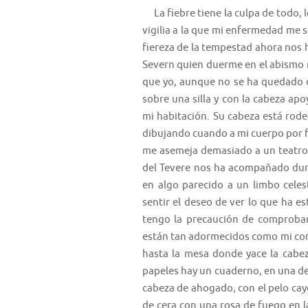
La fiebre tiene la culpa de todo, lo
vigilia a la que mi enfermedad me 
fiereza de la tempestad ahora nos
Severn quien duerme en el abismo 
que yo, aunque no se ha quedado 
sobre una silla y con la cabeza ap
mi habitación. Su cabeza está rod
dibujando
cuando a mi cuerpo por f
me asemeja demasiado a un teatro d
del Tevere nos ha acompañado dura
en algo parecido a un limbo celes
sentir el deseo de ver lo que ha 
tengo la precaución de comproba
están tan adormecidos como mi com
hasta la mesa donde yace la cabez
papeles hay un cuaderno, en una de
cabeza de ahogado, con el pelo cay
de cera con una rosa de fuego en l