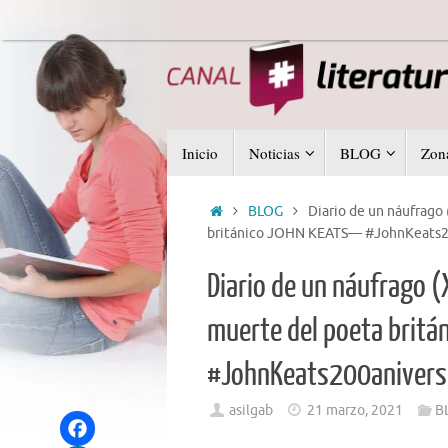
Saltar
al
contenido
Saltar
Inicio
Noticias
BLOG
Zona
al
contenido
Inicio
BLOG
Diario de un náufrago
británico JOHN KEATS— #JohnKeats200
Diario de un náufrago 
muerte del poeta brit
#JohnKeats200aniversar
asilgab
21 marzo, 2021
B