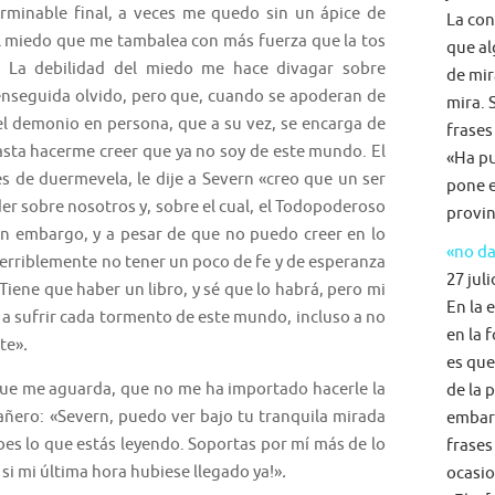
erminable final, a veces me quedo sin un ápice de
La con
al miedo que me tambalea con más fuerza que la tos
que al
. La debilidad del miedo me hace divagar sobre
de mir
nseguida olvido, pero que, cuando se apoderan de
mira. 
el demonio en persona, que a su vez, se encarga de
frases
asta hacerme creer que ya no soy de este mundo. El
«Ha pu
s de duermevela, le dije a Severn «creo que un ser
pone e
r sobre nosotros y, sobre el cual, el Todopoderoso
provin
Sin embargo, y a pesar de que no puedo creer en lo
«no da
 terriblemente no tener un poco de fe y de esperanza
27 juli
iene que haber un libro, y sé que lo habrá, pero mi
En la 
 a sufrir cada tormento de este mundo, incluso a no
en la 
te»
.
es que
ue me aguarda, que no me ha importado hacerle la
de la 
añero: «Severn, puedo ver bajo tu tranquila mirada
embarg
es lo que estás leyendo. Soportas por mí más de lo
frases
, si mi última hora hubiese llegado ya!»
.
ocasio