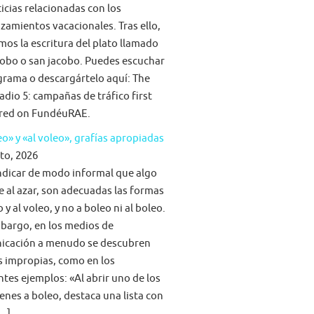
ticias relacionadas con los
zamientos vacacionales. Tras ello,
mos la escritura del plato llamado
obo o san jacobo. Puedes escuchar
grama o descargártelo aquí: The
adio 5: campañas de tráfico first
red on FundéuRAE.
eo» y «al voleo», grafías apropiadas
to, 2026
ndicar de modo informal que algo
e al azar, son adecuadas las formas
 y al voleo, y no a boleo ni al boleo.
bargo, en los medios de
icación a menudo se descubren
s impropias, como en los
ntes ejemplos: «Al abrir uno de los
nes a boleo, destaca una lista con
[…]