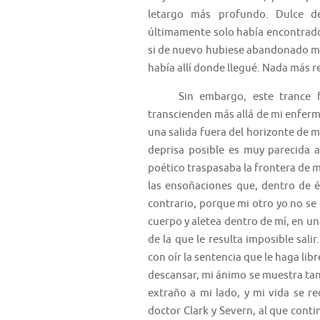
letargo más profundo. Dulce d
últimamente solo había encontrado
si de nuevo hubiese abandonado mi 
había allí donde llegué. Nada más re
Sin embargo, este trance fin
transcienden más allá de mi enfer
una salida fuera del horizonte de 
deprisa posible es muy parecida 
poético traspasaba la frontera de m
las ensoñaciones que, dentro de é
contrario, porque mi otro yo no se 
cuerpo y aletea dentro de mí, en un
de la que le resulta imposible sali
con oír la sentencia que le haga lib
descansar, mi ánimo se muestra ta
extraño a mi lado, y mi vida se r
doctor Clark y Severn, al que conti