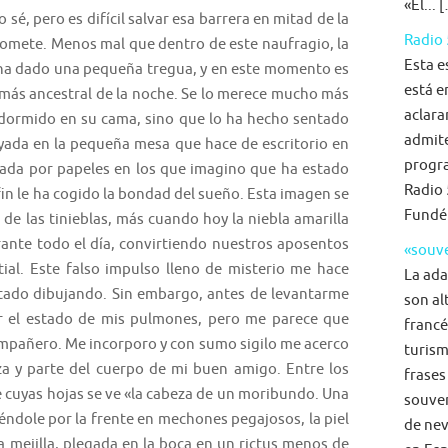
«El... 
 sé, pero es difícil salvar esa barrera en mitad de la
Radio 
somete. Menos mal que dentro de este naufragio, la
Esta e
 ha dado una pequeña tregua, y en este momento es
está e
más ancestral de la noche. Se lo merece mucho más
aclara
dormido en su cama, sino que lo ha hecho sentado
admite
oyada en la pequeña mesa que hace de escritorio en
progra
eada por papeles en los que imagino que ha estado
Radio 
in le ha cogido la bondad del sueño. Esta imagen se
Fundé
e las tinieblas, más cuando hoy la niebla amarilla
nte todo el día, convirtiendo nuestros aposentos
«souve
tial. Este falso impulso lleno de misterio me hace
La ada
estado dibujando. Sin embargo, antes de levantarme
son al
r el estado de mis pulmones, pero me parece que
francé
pañero. Me incorporo y con sumo sigilo me acerco
turism
a y parte del cuerpo de mi buen amigo. Entre los
frases
 cuyas hojas se ve «la cabeza de un moribundo. Una
souven
éndole por la frente en mechones pegajosos, la piel
de nev
a mejilla, plegada en la boca en un rictus menos de