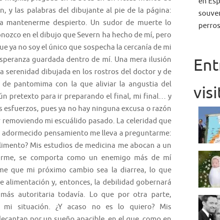
en Esp
, y las palabras del dibujante al pie de la página:
souven
ra mantenerme despierto. Un sudor de muerte lo
perros
nozco en el dibujo que Severn ha hecho de mí, pero
ue ya no soy el único que sospecha la cercanía de mi
Ent
speranza guardada dentro de mí. Una mera ilusión
 serenidad dibujada en los rostros del doctor y de
 de pantomima con la que aliviar la angustia del
vis
 pretexto para ir preparando el final, mi final… y
s esfuerzos, pues ya no
hay ninguna excusa o razón
r removiendo mi escuálido pasado.
La celeridad que
i adormecido pensamiento me lleva a preguntarme:
 alimento? Mis estudios de medicina me abocan a un
darme, se comporta como un enemigo más de mí
me que mi próximo cambio sea la diarrea, lo que
de alimentación y, entonces, la debilidad gobernará
s autoritaria todavía. Lo que por otra parte,
 mi situación. ¿Y acaso no es lo quiero? Mis
 decantan por un sueño apacible, en el que, como en