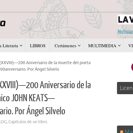
Noticia
 Literaria
LIBROS
Certámenes
MULTIMEDIA
V
 (XXVIII)—200 Aniversario de la muerte del poeta
aniversario. Por Ángel Silvelo
(XXVIII)—200 Aniversario de la
Licen
ánico JOHN KEATS—
io. Por Ángel Silvelo
LOG
,
Capítulos de un libro.
Man