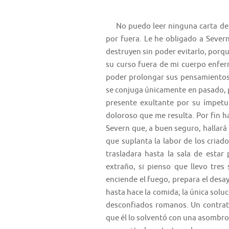
No puedo leer ninguna carta de la
por fuera. Le he obligado a Severn
destruyen sin poder evitarlo, porqu
su curso fuera de mi cuerpo enfe
poder prolongar sus pensamientos 
se conjuga únicamente en pasado, pe
presente exultante por su ímpetu,
doloroso que me resulta. Por fin 
Severn que, a buen seguro, hallará 
que suplanta la labor de los criad
trasladara hasta la sala de estar
extraño, si pienso que llevo tres
enciende el fuego, prepara el desay
hasta hace la comida; la única solu
desconfiados romanos. Un contrati
que él lo solventó con una asombro