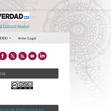
s
|
Cultura
|
Ababol
IDEO
Aviso Legal
cia
.
ual de estilo para los