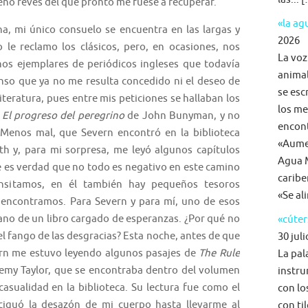
eño revés del que pronto me fuese a recuperar.
«la a
 mi único consuelo se encuentra en las largas y
2026
 le reclamo los clásicos, pero, en ocasiones, nos
La voz
s ejemplares de periódicos ingleses que todavía
animal
enso que ya no me resulta concedido ni el deseo de
se esc
teratura, pues entre mis peticiones se hallaban los
los me
o
El progreso del peregrino
de John Bunyman, y no
encon
 Menos mal, que Severn encontró en la biblioteca
«Aumen
h y, para mi sorpresa, me leyó algunos capítulos
Agua M
 es verdad que no todo es negativo en este camino
caribe
ansitamos, en él también hay pequeños tesoros
«Se al
encontramos. Para Severn y para mí, uno de esos
ano de un libro cargado de esperanzas. ¿Por qué no
«cúter
l fango de las desgracias? Esta noche, antes de que
30 juli
ern me estuvo leyendo algunos pasajes de
The Rule
La pal
remy Taylor, que se encontraba dentro del volumen
instru
asualidad en la biblioteca. Su lectura fue como el
con lo
ciguó la desazón de mi cuerpo hasta llevarme al
con ti