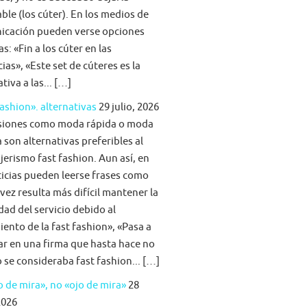
able (los cúter). En los medios de
icación pueden verse opciones
s: «Fin a los cúter en las
ias», «Este set de cúteres es la
tiva a las... […]
fashion». alternativas
29 julio, 2026
siones como moda rápida o moda
 son alternativas preferibles al
jerismo fast fashion. Aun así, en
ticias pueden leerse frases como
vez resulta más difícil mantener la
idad del servicio debido al
iento de la fast fashion», «Pasa a
ar en una firma que hasta hace no
se consideraba fast fashion... […]
 de mira», no «ojo de mira»
28
2026