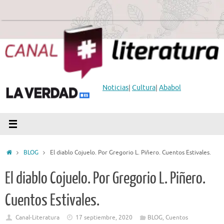
Saltar
al
contenido
Noticias
|
Cultura
|
Ababol
Inicio
BLOG
El diablo Cojuelo. Por Gregorio L. Piñero. Cuentos Estivales.
El diablo Cojuelo. Por Gregorio L. Piñero.
Cuentos Estivales.
Canal-Literatura
17 septiembre, 2020
BLOG
,
Cuentos