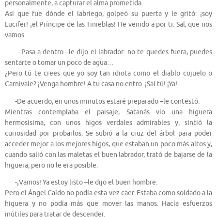
personalmente, a capturar el alma prometida.
Así que fue dónde el labriego, golpeó su puerta y le gritó: ¡soy
Lucifer! ¡el Príncipe de las Tinieblas! He venido a por ti. Sal, que nos
vamos.
-Pasa a dentro –le dijo el labrador- no te quedes fuera, puedes
sentarte o tomar un poco de agua…
¿Pero tú te crees que yo soy tan idiota como el diablo cojuelo o
Carnivale? ¡Venga hombre! A tu casa no entro. ¡Sal tú! ¡Ya!
-De acuerdo, en unos minutos estaré preparado –le contestó.
Mientras contemplaba el paisaje, Satanás vio una higuera
hermosísima, con unos higos verdales admirables y, sintió la
curiosidad por probarlos. Se subió a la cruz del árbol para poder
acceder mejor a los mejores higos, que estaban un poco más altos y,
cuando salió con las maletas el buen labrador, trató de bajarse de la
higuera, pero no le era posible.
-¡Vamos! Ya estoy listo –le dijo el buen hombre.
Pero el Ángel Caído no podía esta vez caer. Estaba como soldado a la
higuera y no podía más que mover las manos. Hacía esfuerzos
inútiles para tratar de descender.