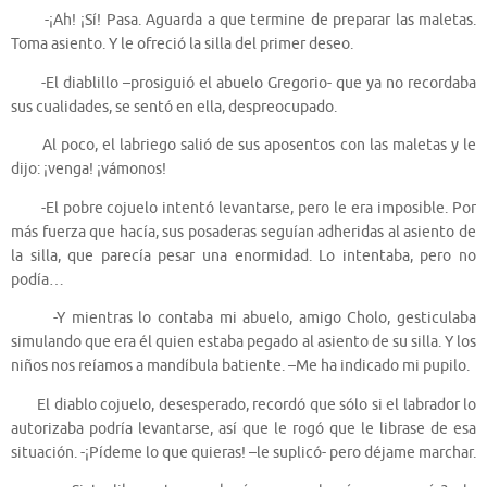
-¡Ah! ¡Sí! Pasa. Aguarda a que termine de preparar las maletas.
Toma asiento. Y le ofreció la silla del primer deseo.
-El diablillo –prosiguió el abuelo Gregorio- que ya no recordaba
sus cualidades, se sentó en ella, despreocupado.
Al poco, el labriego salió de sus aposentos con las maletas y le
dijo: ¡venga! ¡vámonos!
-El pobre cojuelo intentó levantarse, pero le era imposible. Por
más fuerza que hacía, sus posaderas seguían adheridas al asiento de
la silla, que parecía pesar una enormidad. Lo intentaba, pero no
podía…
-Y mientras lo contaba mi abuelo, amigo Cholo, gesticulaba
simulando que era él quien estaba pegado al asiento de su silla. Y los
niños nos reíamos a mandíbula batiente. –Me ha indicado mi pupilo.
El diablo cojuelo, desesperado, recordó que sólo si el labrador lo
autorizaba podría levantarse, así que le rogó que le librase de esa
situación. -¡Pídeme lo que quieras! –le suplicó- pero déjame marchar.