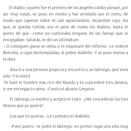
El diablo cojuelo fue el primero de los ángeles caídos porque, por
ser muy torpe, se puso en medio y fue arrollado por el resto, de
modo que cayeron sobre él casi aplastándole, dejándole cojo. Así
que, al quedar tullido, era el peor de todos los diablos, hasta el
punto de que –como no culminaba ninguno de las faenas que le
encargaban- Satanás, le dio un ultimátum:
– O consigues ganar un alma, o te expulsaré del infierno. -Le ordenó
Belcebú, a cajas destempladas, al pobre diablillo. Y se puso manos a
la obra.
Buscó a una persona propicia y encontró a un labriego, que vivía
solo. Y lo visitó.
-Te haré el hombre más rico del Mundo y te concederé tres deseos,
si me entregas tu alma. –Contó el abuelo Gregorio.
El labriego, lo meditó y aceptó el trato. -¿Me concederás los tres
deseos que yo quiera?
-Los que tú quieras. –Le contesto el diablillo.
-Pues quiero –le pidió el labriego- en primer lugar una silla muy