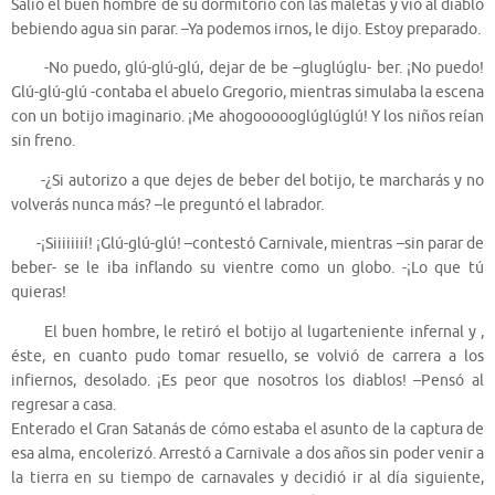
Salió el buen hombre de su dormitorio con las maletas y vio al diablo
bebiendo agua sin parar. –Ya podemos irnos, le dijo. Estoy preparado.
-No puedo, glú-glú-glú, dejar de be –gluglúglu- ber. ¡No puedo!
Glú-glú-glú -contaba el abuelo Gregorio, mientras simulaba la escena
con un botijo imaginario. ¡Me ahogoooooglúglúglú! Y los niños reían
sin freno.
-¿Si autorizo a que dejes de beber del botijo, te marcharás y no
volverás nunca más? –le preguntó el labrador.
-¡Siiiiiiií! ¡Glú-glú-glú! –contestó Carnivale, mientras –sin parar de
beber- se le iba inflando su vientre como un globo. -¡Lo que tú
quieras!
El buen hombre, le retiró el botijo al lugarteniente infernal y ,
éste, en cuanto pudo tomar resuello, se volvió de carrera a los
infiernos, desolado. ¡Es peor que nosotros los diablos! –Pensó al
regresar a casa.
Enterado el Gran Satanás de cómo estaba el asunto de la captura de
esa alma, encolerizó. Arrestó a Carnivale a dos años sin poder venir a
la tierra en su tiempo de carnavales y decidió ir al día siguiente,