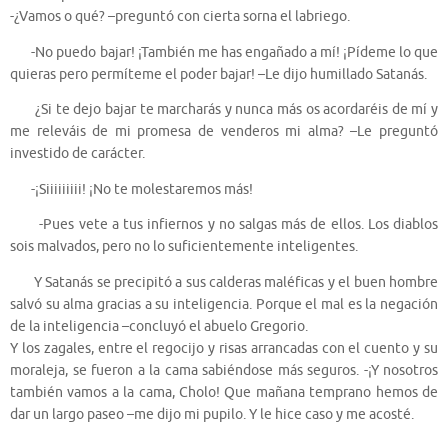
-¿Vamos o qué? –preguntó con cierta sorna el labriego.
-No puedo bajar! ¡También me has engañado a mí! ¡Pídeme lo que
quieras pero permíteme el poder bajar! –Le dijo humillado Satanás.
¿Si te dejo bajar te marcharás y nunca más os acordaréis de mí y
me releváis de mi promesa de venderos mi alma? –Le preguntó
investido de carácter.
-¡Siiiiiiiii! ¡No te molestaremos más!
-Pues vete a tus infiernos y no salgas más de ellos. Los diablos
sois malvados, pero no lo suficientemente inteligentes.
Y Satanás se precipitó a sus calderas maléficas y el buen hombre
salvó su alma gracias a su inteligencia. Porque el mal es la negación
de la inteligencia –concluyó el abuelo Gregorio.
Y los zagales, entre el regocijo y risas arrancadas con el cuento y su
moraleja, se fueron a la cama sabiéndose más seguros. -¡Y nosotros
también vamos a la cama, Cholo! Que mañana temprano hemos de
dar un largo paseo –me dijo mi pupilo. Y le hice caso y me acosté.