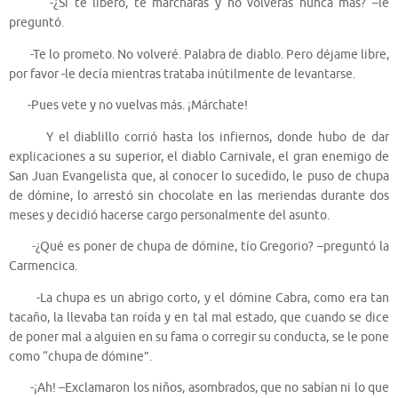
-¿Si te libero, te marcharás y no volverás nunca más? –le
preguntó.
-Te lo prometo. No volveré. Palabra de diablo. Pero déjame libre,
por favor -le decía mientras trataba inútilmente de levantarse.
-Pues vete y no vuelvas más. ¡Márchate!
Y el diablillo corrió hasta los infiernos, donde hubo de dar
explicaciones a su superior, el diablo Carnivale, el gran enemigo de
San Juan Evangelista que, al conocer lo sucedido, le puso de chupa
de dómine, lo arrestó sin chocolate en las meriendas durante dos
meses y decidió hacerse cargo personalmente del asunto.
-¿Qué es poner de chupa de dómine, tío Gregorio? –preguntó la
Carmencica.
-La chupa es un abrigo corto, y el dómine Cabra, como era tan
tacaño, la llevaba tan roída y en tal mal estado, que cuando se dice
de poner mal a alguien en su fama o corregir su conducta, se le pone
como “chupa de dómine”.
-¡Ah! –Exclamaron los niños, asombrados, que no sabían ni lo que