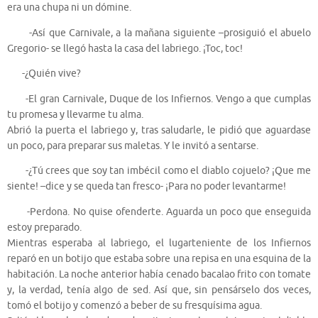
era una chupa ni un dómine.
-Así que Carnivale, a la mañana siguiente –prosiguió el abuelo
Gregorio- se llegó hasta la casa del labriego. ¡Toc, toc!
-¿Quién vive?
-El gran Carnivale, Duque de los Infiernos. Vengo a que cumplas
tu promesa y llevarme tu alma.
Abrió la puerta el labriego y, tras saludarle, le pidió que aguardase
un poco, para preparar sus maletas. Y le invitó a sentarse.
-¿Tú crees que soy tan imbécil como el diablo cojuelo? ¡Que me
siente! –dice y se queda tan fresco- ¡Para no poder levantarme!
-Perdona. No quise ofenderte. Aguarda un poco que enseguida
estoy preparado.
Mientras esperaba al labriego, el lugarteniente de los Infiernos
reparó en un botijo que estaba sobre una repisa en una esquina de la
habitación. La noche anterior había cenado bacalao frito con tomate
y, la verdad, tenía algo de sed. Así que, sin pensárselo dos veces,
tomó el botijo y comenzó a beber de su fresquísima agua.