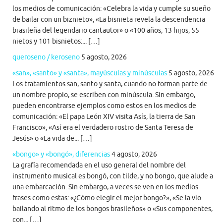
los medios de comunicación: «Celebra la vida y cumple su sueño
de bailar con un biznieto», «La bisnieta revela la descendencia
brasileña del legendario cantautor» o «100 años, 13 hijos, 55
nietos y 101 bisnietos:... […]
queroseno / keroseno
5 agosto, 2026
«san», «santo» y «santa», mayúsculas y minúsculas
5 agosto, 2026
Los tratamientos san, santo y santa, cuando no forman parte de
un nombre propio, se escriben con minúscula. Sin embargo,
pueden encontrarse ejemplos como estos en los medios de
comunicación: «El papa León XIV visita Asís, la tierra de San
Francisco», «Así era el verdadero rostro de Santa Teresa de
Jesús» o «La vida de... […]
«bongo» y «bongó», diferencias
4 agosto, 2026
La grafía recomendada en el uso general del nombre del
instrumento musical es bongó, con tilde, y no bongo, que alude a
una embarcación. Sin embargo, a veces se ven en los medios
frases como estas: «¿Cómo elegir el mejor bongo?», «Se la vio
bailando al ritmo de los bongos brasileños» o «Sus componentes,
con... […]