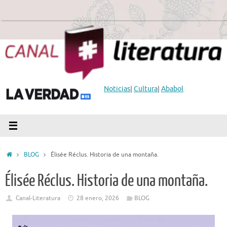
Saltar
al
contenido
Noticias
|
Cultura
|
Ababol
Inicio
BLOG
Élisée Réclus. Historia de una montaña.
Élisée Réclus. Historia de una montaña.
Canal-Literatura
28 enero, 2026
BLOG