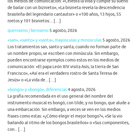
los medios de comunicación: «Celebra la vida y cumple su sueño
de bailar con un biznieto», «La bisnieta revela la descendencia
brasileña del legendario cantautor» o «100 años, 13 hijos, 55
nietos y 101 bisnietos:... […]
queroseno / keroseno
5 agosto, 2026
«san», «santo» y «santa», mayúsculas y minúsculas
5 agosto, 2026
Los tratamientos san, santo y santa, cuando no forman parte de
un nombre propio, se escriben con minúscula. Sin embargo,
pueden encontrarse ejemplos como estos en los medios de
comunicación: «El papa León XIV visita Asís, la tierra de San
Francisco», «Así era el verdadero rostro de Santa Teresa de
Jesús» o «La vida de... […]
«bongo» y «bongó», diferencias
4 agosto, 2026
La grafía recomendada en el uso general del nombre del
instrumento musical es bongó, con tilde, y no bongo, que alude a
una embarcación. Sin embargo, a veces se ven en los medios
frases como estas: «¿Cómo elegir el mejor bongo?», «Se la vio
bailando al ritmo de los bongos brasileños» o «Sus componentes,
con... […]