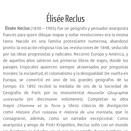
Élisée Reclus
Élisée Reclus
(1830 – 1905) fue un geógrafo y pensador anarquista
francés para quien dibujar mapas y soñar revoluciones era la misma
tarea. Nacido en una familia protestante numerosa, abandonó
pronto la vocación religiosa tras las revoluciones de 1848, seducido
por las ideas progresistas y radicales. Recorrió Europa y América, y
de aquellos años salieron sus primeros libros de viajes, donde los
paisajes tropicales aparecen siempre atravesados por preguntas
morales: la esclavitud, el colonialismo y la desigualdad. De vuelta en
Europa, se convirtió en uno de los grandes geógrafos de su
tiempo.
En 1892 recibió la medalla de oro de la Sociedad de
Geografía de París por su monumental
Nouvelle Géographie
universelle
(en diecinueve volúmenes). Completan su obra
mayor
L’Homme et la Terre
y libros clásicos de di
vulgación
como
Histoire d’un ruisseau
e
Historia de una montaña
, que lo
consagraron, además, como un narrador excepcional. Como
anarquista y amigo de Piotr Kropotkin, Reclus soñó con un mundo