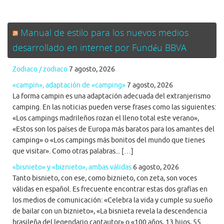
Manual de estilo para los nuevos medios
desarrollado en internet por Fundéu BBVA
Zodiaco / zodiaco
7 agosto, 2026
«campin», adaptación de «camping»
7 agosto, 2026
La forma campin es una adaptación adecuada del extranjerismo
camping. En las noticias pueden verse frases como las siguientes:
«Los campings madrileños rozan el lleno total este verano»,
«Estos son los países de Europa más baratos para los amantes del
camping» o «Los campings más bonitos del mundo que tienes
que visitar». Como otras palabras... […]
«bisnieto» y «biznieto», ambas válidas
6 agosto, 2026
Tanto bisnieto, con ese, como biznieto, con zeta, son voces
válidas en español. Es frecuente encontrar estas dos grafías en
los medios de comunicación: «Celebra la vida y cumple su sueño
de bailar con un biznieto», «La bisnieta revela la descendencia
brasileña del legendario cantautor» o «100 años, 13 hijos, 55