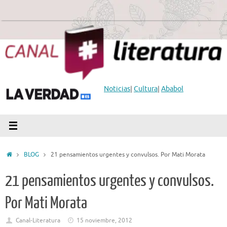
Saltar
al
contenido
Noticias
|
Cultura
|
Ababol
Inicio
BLOG
21 pensamientos urgentes y convulsos. Por Mati Morata
21 pensamientos urgentes y convulsos.
Por Mati Morata
Canal-Literatura
15 noviembre, 2012