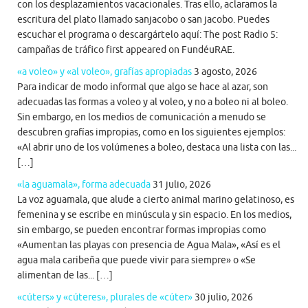
con los desplazamientos vacacionales. Tras ello, aclaramos la
escritura del plato llamado sanjacobo o san jacobo. Puedes
escuchar el programa o descargártelo aquí: The post Radio 5:
campañas de tráfico first appeared on FundéuRAE.
«a voleo» y «al voleo», grafías apropiadas
3 agosto, 2026
Para indicar de modo informal que algo se hace al azar, son
adecuadas las formas a voleo y al voleo, y no a boleo ni al boleo.
Sin embargo, en los medios de comunicación a menudo se
descubren grafías impropias, como en los siguientes ejemplos:
«Al abrir uno de los volúmenes a boleo, destaca una lista con las...
[…]
«la aguamala», forma adecuada
31 julio, 2026
La voz aguamala, que alude a cierto animal marino gelatinoso, es
femenina y se escribe en minúscula y sin espacio. En los medios,
sin embargo, se pueden encontrar formas impropias como
«Aumentan las playas con presencia de Agua Mala», «Así es el
agua mala caribeña que puede vivir para siempre» o «Se
alimentan de las... […]
«cúters» y «cúteres», plurales de «cúter»
30 julio, 2026