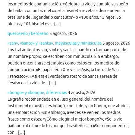
los medios de comunicación: «Celebra la vida y cumple su sueño
de bailar con un biznieto», «La bisnieta revela la descendencia
brasileña del legendario cantautor» o «100 años, 13 hijos, 55
nietos y 101 bisnietos:... […]
queroseno / keroseno
5 agosto, 2026
«san», «santo» y «santa», mayúsculas y minúsculas
5 agosto, 2026
Los tratamientos san, santo y santa, cuando no forman parte de
un nombre propio, se escriben con minúscula. Sin embargo,
pueden encontrarse ejemplos como estos en los medios de
comunicación: «El papa León XIV visita Asís, la tierra de San
Francisco», «Así era el verdadero rostro de Santa Teresa de
Jesús» o «La vida de... […]
«bongo» y «bongó», diferencias
4 agosto, 2026
La grafía recomendada en el uso general del nombre del
instrumento musical es bongó, con tilde, y no bongo, que alude a
una embarcación. Sin embargo, a veces se ven en los medios
frases como estas: «¿Cómo elegir el mejor bongo?», «Se la vio
bailando al ritmo de los bongos brasileños» o «Sus componentes,
con... […]