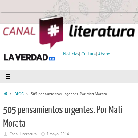
Saltar
al
contenido
Noticias
|
Cultura
|
Ababol
Inicio
BLOG
505 pensamientos urgentes. Por Mati Morata
505 pensamientos urgentes. Por Mati
Morata
Canal-Literatura
7 mayo, 2014