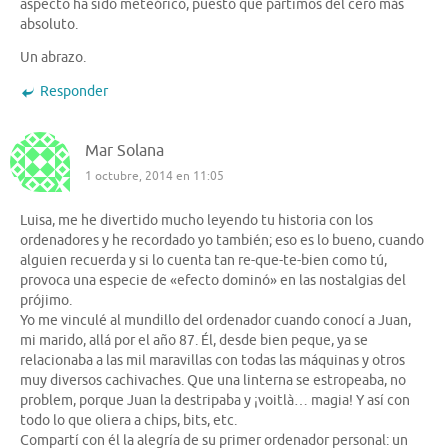
aspecto ha sido meteórico, puesto que partimos del cero más
absoluto.
Un abrazo.
Responder
Mar Solana
1 octubre, 2014 en 11:05
Luisa, me he divertido mucho leyendo tu historia con los
ordenadores y he recordado yo también; eso es lo bueno, cuando
alguien recuerda y si lo cuenta tan re-que-te-bien como tú,
provoca una especie de «efecto dominó» en las nostalgias del
prójimo.
Yo me vinculé al mundillo del ordenador cuando conocí a Juan,
mi marido, allá por el año 87. Él, desde bien peque, ya se
relacionaba a las mil maravillas con todas las máquinas y otros
muy diversos cachivaches. Que una linterna se estropeaba, no
problem, porque Juan la destripaba y ¡voitlà… magia! Y así con
todo lo que oliera a chips, bits, etc.
Compartí con él la alegría de su primer ordenador personal: un