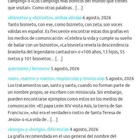
camping» o «Los campings más bonitos del mundo que tienes
que visitar». Como otras palabras... […]
«bisnieto» y «biznieto», ambas válidas
6 agosto, 2026
Tanto bisnieto, con ese, como biznieto, con zeta, son voces
válidas en español. Es frecuente encontrar estas dos grafías en
los medios de comunicación: «Celebra la vida y cumple su sueño
de bailar con un biznieto», «La bisnieta revela la descendencia
brasileña del legendario cantautor» o «100 años, 13 hijos, 55
nietos y 101 bisnietos:... […]
queroseno / keroseno
5 agosto, 2026
«san», «santo» y «santa», mayúsculas y minúsculas
5 agosto, 2026
Los tratamientos san, santo y santa, cuando no forman parte de
un nombre propio, se escriben con minúscula. Sin embargo,
pueden encontrarse ejemplos como estos en los medios de
comunicación: «El papa León XIV visita Asís, la tierra de San
Francisco», «Así era el verdadero rostro de Santa Teresa de
Jesús» o «La vida de... […]
«bongo» y «bongó», diferencias
4 agosto, 2026
La grafía recomendada en el uso general del nombre del