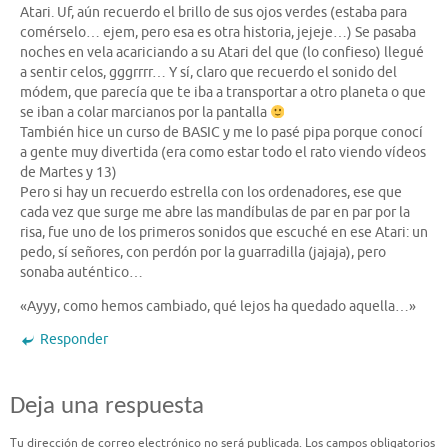
Atari. Uf, aún recuerdo el brillo de sus ojos verdes (estaba para
comérselo… ejem, pero esa es otra historia, jejeje…) Se pasaba
noches en vela acariciando a su Atari del que (lo confieso) llegué
a sentir celos, gggrrrr… Y sí, claro que recuerdo el sonido del
módem, que parecía que te iba a transportar a otro planeta o que
se iban a colar marcianos por la pantalla
También hice un curso de BASIC y me lo pasé pipa porque conocí
a gente muy divertida (era como estar todo el rato viendo vídeos
de Martes y 13)
Pero si hay un recuerdo estrella con los ordenadores, ese que
cada vez que surge me abre las mandíbulas de par en par por la
risa, fue uno de los primeros sonidos que escuché en ese Atari: un
pedo, sí señores, con perdón por la guarradilla (jajaja), pero
sonaba auténtico…
«Ayyy, como hemos cambiado, qué lejos ha quedado aquella…»
Responder
Deja una respuesta
Tu dirección de correo electrónico no será publicada.
Los campos obligatorios