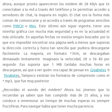
ahora, aunque pronto aparecieron los módem de 28 KB/s que te
conectaban a la red a través del teléfono y te permitían acceder a
servidores de chat, la mayoría en inglés. El chat era la forma más
común de comunicarse y se accedía a través de programas sencillos
como
PIRCH
o
Mirc
. Este último aún sigue vigente, tiene una
interfaz gráfica con mucha más seguridad y es en la actualidad el
más utilizado. En aquellas fechas no existía ningún buscador por lo
que era imposible encontrar una página web a menos que supieras
la dirección correcta y fuera tan sencilla que pudiera descargarse
fácilmente. La mayoría, en formato *.htm, se descargaban
demasiado lentamente. Imaginaos la velocidad, 28 o 56 kb por
segundo. Eso suponía que 1 MB tardaba muchas horas en
descargarse, así que a ver quién era capaz de pensar en
Gigabytes
0
Terabyte
s.
Tampoco existían los formatos de compresión como el
*.mp3, que fue muy posterior.
¿Recordáis el sonido del módem? Ahora los jóvenes que lo
recuerdan ya saben que han cumplido más de 25 años, y eso
conduce a rememorar un tiempo de muchas esperas no siempre
fructíferas. Para navegar había que tener mucha paciencia.