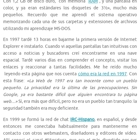
Con 1,2 GB de disco duro, con memoria
RAM
, y una pantalla en
color, y ya eran estándares los disquetes de 3½», mucho más
pequeños. Recuerdo que me aprendí el sistema operativo
memorizando cada una de sus carpetas y extensiones de archivos
utilizando mi aprendizaje MS-DOS.
En 1997 tardé 13 horas en bajarme la primera versión de Internet
Explorer e instalarlo. Cuando vi aquellas pantallas tan intuitivas con
acceso a noticias y buscadores creí encontrarme en una nave
espacial. Tardé varios días en comprender el concepto, visitar los
enlaces y reaccionar a tantas facilidades. Me he reído mucho
leyendo esta página que nos cuenta
cómo era la red en 1997
. Con
esta frase:
«La Web de 1997 era tan inocente como un pueblo
pequeño. La privacidad era la última de las preocupaciones. Sin
Google, ya era bastante difícil que alguien encontrara tu página
web…»
Sí, era más que difícil, pero no era un pueblo tan tranquilo: la
seguridad también era muy deficiente.
En 1999 se formó la red de chat
IRC-Hispano
, en español, y desde
entonces me conectaba habitualmente para mantenerme en
contacto con otros webmasters, diseñadores y editores de vídeo.