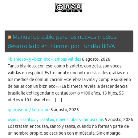
.
Manual de estilo para los nuevos medios
desarrollado en internet por Fundéu BBVA
«bisnieto» y «biznieto», ambas válidas
6 agosto, 2026
Tanto bisnieto, con ese, como biznieto, con zeta, son voces
válidas en español. Es frecuente encontrar estas dos grafías en
los medios de comunicación: «Celebra la vida y cumple su sueño
de bailar con un biznieto», «La bisnieta revela la descendencia
brasileña del legendario cantautor» o «100 años, 13 hijos, 55
nietos y 101 bisnietos:... […]
queroseno / keroseno
5 agosto, 2026
«san», «santo» y «santa», mayúsculas y minúsculas
5 agosto, 2026
Los tratamientos san, santo y santa, cuando no forman parte de
un nombre propio, se escriben con minúscula. Sin embargo,