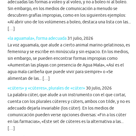
adecuadas las formas a voleo y al voleo, y no a boleo ni al boleo.
Sin embargo, en los medios de comunicación a menudo se
descubren grafías impropias, como en los siguientes ejemplos:
«Al abrir uno de los volúmenes a boleo, destaca una lista con las...
[…]
«la aguamala», forma adecuada
31 julio, 2026
La voz aguamala, que alude a cierto animal marino gelatinoso, es
femenina y se escribe en minúscula y sin espacio. En los medios,
sin embargo, se pueden encontrar formas impropias como
«Aumentan las playas con presencia de Agua Mala», «Así es el
agua mala caribeña que puede vivir para siempre» o «Se
alimentan de las... […]
«cúters» y «cúteres», plurales de «cúter»
30 julio, 2026
La palabra cúter, que alude a un instrumento con el que cortar,
cuenta con los plurales cúteres y cúters, ambos con tilde, y no es
adecuado dejarla invariable (los cúter). En los medios de
comunicación pueden verse opciones diversas: «Fin a los cúter
en las farmacias», «Este set de cúteres es la alternativa a las...
[…]