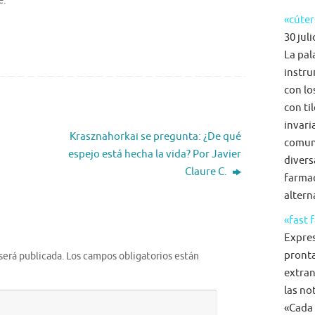
e.
«cúter
30 juli
La pal
instru
con lo
con ti
invari
Krasznahorkai se pregunta: ¿De qué
comun
espejo está hecha la vida? Por Javier
diversa
Claure C.
farmac
alterna
«fast 
Expre
pronta
será publicada.
Los campos obligatorios están
extran
las no
«Cada 