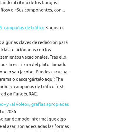
ilando al ritmo de los bongos
eños» o «Sus componentes, con...
5: campañas de tráfico
3 agosto,
algunas claves de redacción para
ticias relacionadas con los
zamientos vacacionales. Tras ello,
mos la escritura del plato llamado
obo o san jacobo. Puedes escuchar
grama o descargártelo aquí: The
adio 5: campañas de tráfico first
red on FundéuRAE.
eo» y «al voleo», grafías apropiadas
to, 2026
ndicar de modo informal que algo
e al azar, son adecuadas las formas