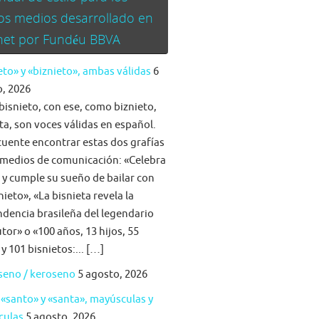
os medios desarrollado en
rnet por Fundéu BBVA
eto» y «biznieto», ambas válidas
6
, 2026
bisnieto, con ese, como biznieto,
ta, son voces válidas en español.
cuente encontrar estas dos grafías
 medios de comunicación: «Celebra
a y cumple su sueño de bailar con
nieto», «La bisnieta revela la
dencia brasileña del legendario
tor» o «100 años, 13 hijos, 55
 y 101 bisnietos:... […]
seno / keroseno
5 agosto, 2026
 «santo» y «santa», mayúsculas y
culas
5 agosto, 2026