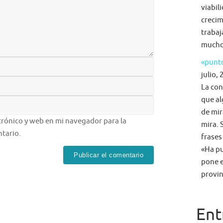
viabil
crecim
trabaj
mucho 
«punto
julio, 
La con
que al
de mir
rónico y web en mi navegador para la
mira. 
tario.
frases
«Ha pu
pone e
provin
Ent