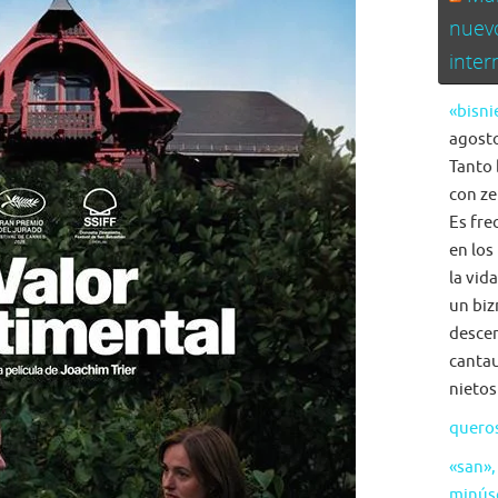
nuev
inte
«bisni
agosto
Tanto 
con ze
Es fre
en los
la vid
un biz
descen
cantau
nietos
quero
«san»,
minús