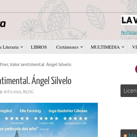
Noticia
 Literaria
LIBROS
Certámenes
MULTIMEDIA
V
rier, Valor sentimental. Ángel Silvelo
ntimental. Ángel Silvelo
Licen
Artículos
,
BLOG
Man