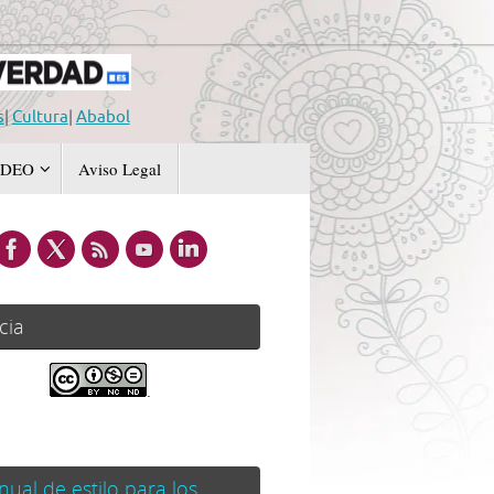
s
|
Cultura
|
Ababol
IDEO
Aviso Legal
cia
.
ual de estilo para los