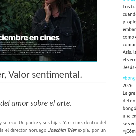
Los tr
cuand
propio
embar
como e
comuni
Asís, 
el ver
Jesús»
r, Valor sentimental.
«bongo
2026
La gra
del no
 del amor sobre el arte.
bongó,
una em
 su eco. Un padre y sus hijas. Y, el cine, dentro del
se ven
da el director noruego
Joachim Trier
expía, por un
«¿Cómo