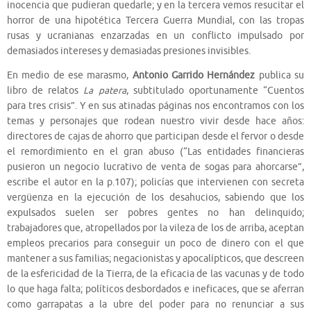
inocencia que pudieran quedarle; y en la tercera vemos resucitar el
horror de una hipotética Tercera Guerra Mundial, con las tropas
rusas y ucranianas enzarzadas en un conflicto impulsado por
demasiados intereses y demasiadas presiones invisibles.
En medio de ese marasmo,
Antonio Garrido Hernández
publica su
libro de relatos
La patera
, subtitulado oportunamente “Cuentos
para tres crisis”. Y en sus atinadas páginas nos encontramos con los
temas y personajes que rodean nuestro vivir desde hace años:
directores de cajas de ahorro que participan desde el fervor o desde
el remordimiento en el gran abuso (“Las entidades financieras
pusieron un negocio lucrativo de venta de sogas para ahorcarse”,
escribe el autor en la p.107); policías que intervienen con secreta
vergüenza en la ejecución de los desahucios, sabiendo que los
expulsados suelen ser pobres gentes no han delinquido;
trabajadores que, atropellados por la vileza de los de arriba, aceptan
empleos precarios para conseguir un poco de dinero con el que
mantener a sus familias; negacionistas y apocalípticos, que descreen
de la esfericidad de la Tierra, de la eficacia de las vacunas y de todo
lo que haga falta; políticos desbordados e ineficaces, que se aferran
como garrapatas a la ubre del poder para no renunciar a sus