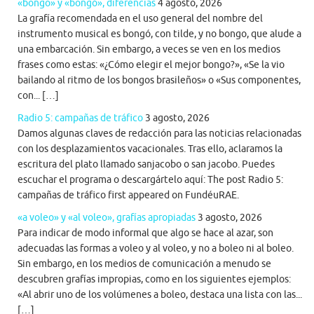
«bongo» y «bongó», diferencias
4 agosto, 2026
La grafía recomendada en el uso general del nombre del
instrumento musical es bongó, con tilde, y no bongo, que alude a
una embarcación. Sin embargo, a veces se ven en los medios
frases como estas: «¿Cómo elegir el mejor bongo?», «Se la vio
bailando al ritmo de los bongos brasileños» o «Sus componentes,
con... […]
Radio 5: campañas de tráfico
3 agosto, 2026
Damos algunas claves de redacción para las noticias relacionadas
con los desplazamientos vacacionales. Tras ello, aclaramos la
escritura del plato llamado sanjacobo o san jacobo. Puedes
escuchar el programa o descargártelo aquí: The post Radio 5:
campañas de tráfico first appeared on FundéuRAE.
«a voleo» y «al voleo», grafías apropiadas
3 agosto, 2026
Para indicar de modo informal que algo se hace al azar, son
adecuadas las formas a voleo y al voleo, y no a boleo ni al boleo.
Sin embargo, en los medios de comunicación a menudo se
descubren grafías impropias, como en los siguientes ejemplos:
«Al abrir uno de los volúmenes a boleo, destaca una lista con las...
[…]