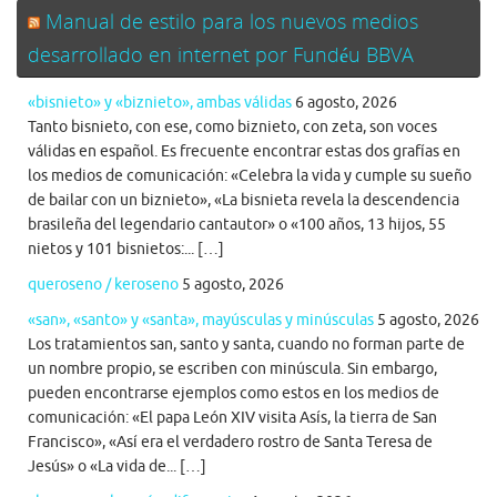
Manual de estilo para los nuevos medios
desarrollado en internet por Fundéu BBVA
«bisnieto» y «biznieto», ambas válidas
6 agosto, 2026
Tanto bisnieto, con ese, como biznieto, con zeta, son voces
válidas en español. Es frecuente encontrar estas dos grafías en
los medios de comunicación: «Celebra la vida y cumple su sueño
de bailar con un biznieto», «La bisnieta revela la descendencia
brasileña del legendario cantautor» o «100 años, 13 hijos, 55
nietos y 101 bisnietos:... […]
queroseno / keroseno
5 agosto, 2026
«san», «santo» y «santa», mayúsculas y minúsculas
5 agosto, 2026
Los tratamientos san, santo y santa, cuando no forman parte de
un nombre propio, se escriben con minúscula. Sin embargo,
pueden encontrarse ejemplos como estos en los medios de
comunicación: «El papa León XIV visita Asís, la tierra de San
Francisco», «Así era el verdadero rostro de Santa Teresa de
Jesús» o «La vida de... […]