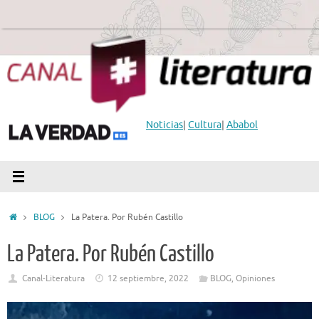
Saltar
al
contenido
Noticias
|
Cultura
|
Ababol
Inicio
BLOG
La Patera. Por Rubén Castillo
La Patera. Por Rubén Castillo
Canal-Literatura
12 septiembre, 2022
BLOG
,
Opiniones