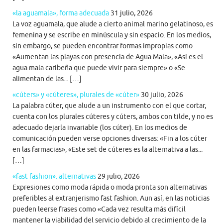
«la aguamala», forma adecuada
31 julio, 2026
La voz aguamala, que alude a cierto animal marino gelatinoso, es
femenina y se escribe en minúscula y sin espacio. En los medios,
sin embargo, se pueden encontrar formas impropias como
«Aumentan las playas con presencia de Agua Mala», «Así es el
agua mala caribeña que puede vivir para siempre» o «Se
alimentan de las... […]
«cúters» y «cúteres», plurales de «cúter»
30 julio, 2026
La palabra cúter, que alude a un instrumento con el que cortar,
cuenta con los plurales cúteres y cúters, ambos con tilde, y no es
adecuado dejarla invariable (los cúter). En los medios de
comunicación pueden verse opciones diversas: «Fin a los cúter
en las farmacias», «Este set de cúteres es la alternativa a las...
[…]
«fast fashion». alternativas
29 julio, 2026
Expresiones como moda rápida o moda pronta son alternativas
preferibles al extranjerismo fast fashion. Aun así, en las noticias
pueden leerse frases como «Cada vez resulta más difícil
mantener la viabilidad del servicio debido al crecimiento de la